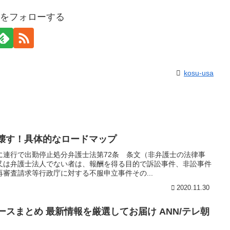
usaをフォローする
kosu-usa
っ壊す！具体的なロードマップ
に連行で出勤停止処分弁護士法第72条 条文（非弁護士の法律事
又は弁護士法人でない者は、報酬を得る目的で訴訟事件、非訟事件
審査請求等行政庁に対する不服申立事件その...
2020.11.30
ュースまとめ 最新情報を厳選してお届け ANN/テレ朝