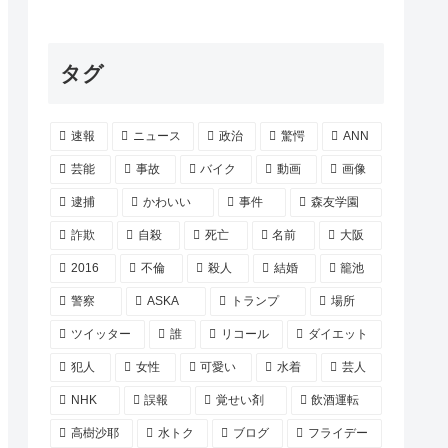
タグ
速報
ニュース
政治
驚愕
ANN
芸能
事故
バイク
動画
画像
逮捕
かわいい
事件
森友学園
詐欺
自殺
死亡
名前
大阪
2016
不倫
殺人
結婚
籠池
警察
ASKA
トランプ
場所
ツイッター
誰
リコール
ダイエット
犯人
女性
可愛い
水着
芸人
NHK
誤報
覚せい剤
飲酒運転
高樹沙耶
水トク
ブログ
フライデー