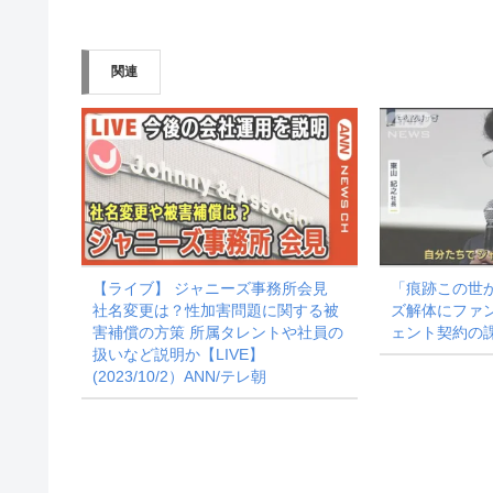
込
み
関連
中…
【ライブ】 ジャニーズ事務所会見
「痕跡この世
社名変更は？性加害問題に関する被
ズ解体にファ
害補償の方策 所属タレントや社員の
ェント契約の課題
扱いなど説明か【LIVE】
(2023/10/2）ANN/テレ朝