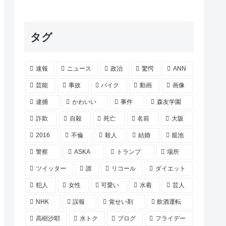
タグ
速報
ニュース
政治
驚愕
ANN
芸能
事故
バイク
動画
画像
逮捕
かわいい
事件
森友学園
詐欺
自殺
死亡
名前
大阪
2016
不倫
殺人
結婚
籠池
警察
ASKA
トランプ
場所
ツイッター
誰
リコール
ダイエット
犯人
女性
可愛い
水着
芸人
NHK
誤報
覚せい剤
飲酒運転
高樹沙耶
水トク
ブログ
フライデー