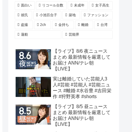
面白い
リコール台数
未成年
女子高生
彼氏
小池百合子
築地
ファッション
盗撮
2ch
金持ち
離婚
台湾
蓮舫
芸能界
【ライブ】8/6 夜ニュース
まとめ 最新情報を厳選して
お届け ANN/テレ朝
【LIVE】
実は離婚していた芸能人3
人#芸能 #芸能人 #芸能ニュ
ース #離婚 #水谷豊 #吉田栄
作 #狩野英孝 #shorts
【ライブ】8/5 昼ニュース
まとめ 最新情報を厳選して
お届け ANN/テレ朝
【LIVE】