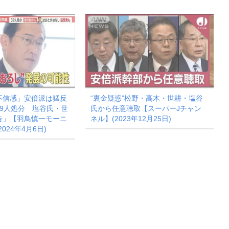
不信感」安倍派は猛反
“裏金疑惑”松野・高木・世耕・塩谷
9人処分 塩谷氏・世
氏から任意聴取【スーパーJチャン
告」【羽鳥慎一モーニ
ネル】(2023年12月25日)
024年4月6日)