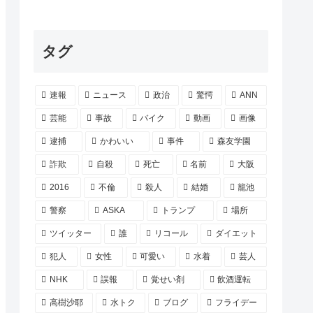
タグ
速報
ニュース
政治
驚愕
ANN
芸能
事故
バイク
動画
画像
逮捕
かわいい
事件
森友学園
詐欺
自殺
死亡
名前
大阪
2016
不倫
殺人
結婚
籠池
警察
ASKA
トランプ
場所
ツイッター
誰
リコール
ダイエット
犯人
女性
可愛い
水着
芸人
NHK
誤報
覚せい剤
飲酒運転
高樹沙耶
水トク
ブログ
フライデー