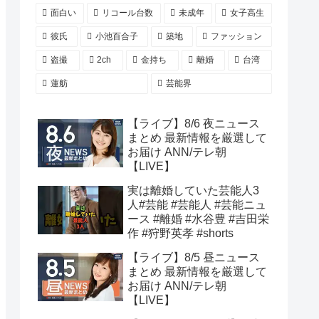
面白い
リコール台数
未成年
女子高生
彼氏
小池百合子
築地
ファッション
盗撮
2ch
金持ち
離婚
台湾
蓮舫
芸能界
【ライブ】8/6 夜ニュース
まとめ 最新情報を厳選して
お届け ANN/テレ朝
【LIVE】
実は離婚していた芸能人3
人#芸能 #芸能人 #芸能ニュ
ース #離婚 #水谷豊 #吉田栄
作 #狩野英孝 #shorts
【ライブ】8/5 昼ニュース
まとめ 最新情報を厳選して
お届け ANN/テレ朝
【LIVE】