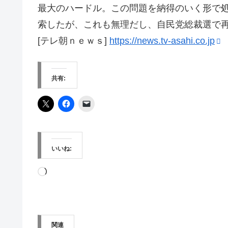
最大のハードル。この問題を納得のいく形で
索したが、これも無理だし、自民党総裁選で
[テレ朝ｎｅｗｓ]
https://news.tv-asahi.co.jp
共有:
いいね:
読
み
込
み
関連