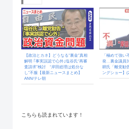
中…
【政治とカネ】どうなる”裏金”真相
「極めて強い
解明 ｢事実誤認で心外｣塩谷氏“再審
発…裏金議員3
査請求”検討 “岸田総理は処分な
耕氏「離党勧
し”不服【最新ニュースまとめ】
ングショー】(2
ANN/テレ朝
こちらも読まれています！