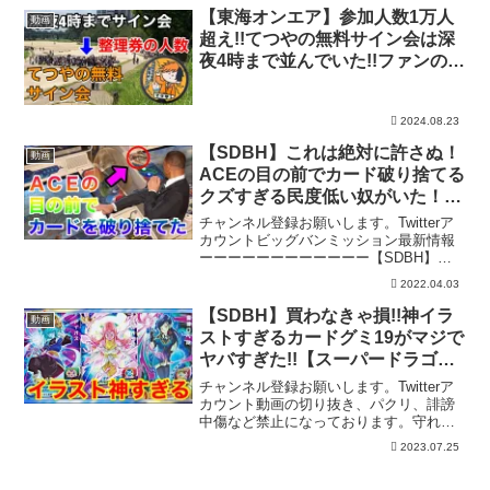
ズ ビッグバンミッション8弾SEC】ーー
【東海オンエア】参加人数1万人
動画
ーーーーーーーー...
超え!!てつやの無料サイン会は深
夜4時まで並んでいた!!ファンの神
対応ヤバすぎる。#てつやサイン
会 #東海オンエア #てつや
2024.08.23
【SDBH】これは絶対に許さぬ！
動画
ACEの目の前でカード破り捨てる
クズすぎる民度低い奴がいた！！
【スーパードラゴンボールヒーロ
チャンネル登録お願いします。Twitterア
ーズ カード捨てられていた】
カウントビッグバンミッション最新情報
ーーーーーーーーーーーー【SDBH】注
意喚起！UGM1弾初日レンコでSEC抜き
2022.04.03
取るクズすぎる店員がいるみたいだ
ぞ！！【スーパードラゴンボールヒーロ
【SDBH】買わなきゃ損!!神イラ
動画
ーズ ウルトラ...
ストすぎるカードグミ19がマジで
ヤバすぎた!!【スーパードラゴン
ボールヒーローズ ウルトラゴッ
チャンネル登録お願いします。Twitterア
ドミッション10弾】
カウント動画の切り抜き、パクリ、誹謗
中傷など禁止になっております。守れな
い方は残念ですが、訴えさせていただき
2023.07.25
ます。ビッグバンミッション最新情報ー
ーーーーーーーーーーー【SDBH】遂に1