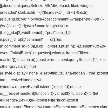
[];document.querySelectorAll("div.jetpack-likes-widget-
unloaded").forEach(i=>{if(!(e.indexOf(i.id)>-1)&&c(i))
{e.push(i.id);var n,o=/like-(post|comment)-wrapper-(\d+)-(\d+)-
(\w+)/.exec(i.id);o&&5===o.length&&(n=
{blog_id:o[2],width:i.width},"post"===o[1]?
n.post_id=o[3]:"comment"===o[1]&&
(n.comment_id=o[3]),n.obj_id=o[4],t.push(n))}}),t.length>0&&o({
event:"initialBatch",requests:t},window.frames["likes-
master"])}function a(){const e=document.querySelector("#likes-
other-gravatars");if(e)
{e.style.display="none",e.setAttribute("aria-hidden","true");const
t=e.__resizeHandler;t&&
(window.removeEventListener("resize",t),delete
e.__resizeHandler)}}function r(){var e;if(t){!function(){for(let
e=i.length-1;e>=0;e--){const t=i[e];if(!c(t)){const
n=t&&t.parentElement&&t.parentElement.parentElement;n.clas