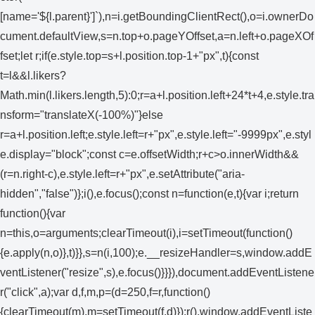
[name='${l.parent}']`),n=i.getBoundingClientRect(),o=i.ownerDo
cument.defaultView,s=n.top+o.pageYOffset,a=n.left+o.pageXOf
fset;let r;if(e.style.top=s+l.position.top-1+"px",t){const
t=l&&l.likers?
Math.min(l.likers.length,5):0;r=a+l.position.left+24*t+4,e.style.tra
nsform="translateX(-100%)"}else
r=a+l.position.left;e.style.left=r+"px",e.style.left="-9999px",e.styl
e.display="block";const c=e.offsetWidth;r+c>o.innerWidth&&
(r=n.right-c),e.style.left=r+"px",e.setAttribute("aria-
hidden","false")};i(),e.focus();const n=function(e,t){var i;return
function(){var
n=this,o=arguments;clearTimeout(i),i=setTimeout(function()
{e.apply(n,o)},t)}},s=n(i,100);e.__resizeHandler=s,window.addE
ventListener("resize",s),e.focus()}}}),document.addEventListene
r("click",a);var d,f,m,p=(d=250,f=r,function()
{clearTimeout(m),m=setTimeout(f,d)});r(),window.addEventListe