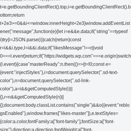
t=e.getBoundingClientRect().top,i=e.getBoundingClientRect().b
ottom;return
t+2e3>=0&&i<=window.innerHeight+2e3}window.addEventList
ener("message",function(e){let i=e&&e.data;if("string"==typeof
i)try{i=JSON.parse(i)}catch{return}const
r=i&&i.type,l=i&&i.data;if("likesMessage"!==r||void
0===l.event)return;if("https://widgets.wp.com"===e.origin)switch
(l.event){case"masterReady":n.then(()=>{t=!0;const e=
{event:"injectStyles"},i=document.querySelector(".sd-text-
color"),n=document.querySelector(".sd-link-
color"),a=i&&getComputedStyle(i)||
{},r=n&&getComputedStyle(n)||
{};document.body.classList.contains("single")&&o({event:"reblo
gsEnabled"},window.frames["likes-master"]),e.textStyles=
{color:a.color,fontFamily:a["font-family"],fontSize:a["font-
size"],direction:a.direction,fontWeight:a["font-