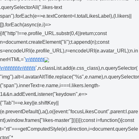
.querySelectorAll(".likes-text
span").forEach(e=>e.textContent=l.totalLikesLabel),(l.likers||
[]).forEach(async(e,i)=>
{if("http"!==e.profile_URL.substr(0,4))return;const
n=document.createElement("li");t.append(n);const
s=encodeURI(e.profile_URL),r=encodeURI(e.avatar_URL);n.in
nerHTML=`
\n\t\t\t\t\t\t
\n\t\t\t\t\t\t
\n\t\t\t\t\t
`,n.classList.add(e.css_class),n.querySelector(
"img").alt=l.avatarAltTitle.replace("%s",e.name),n.querySelector
("span").innerText=e.name,i===l.likers.length-
1&&n.addEventListener("keydown",e=>
{"Tab"!==e.key||e.shiftKey||
(e.preventDefault(),a(),o({event:"focusLikesCount",parent:l.pare
nt},window.frames["likes-master"]))})});const i=function(){const
t="rtl"===getComputedStyle(e).direction,i=document.querySele
ctor(`*