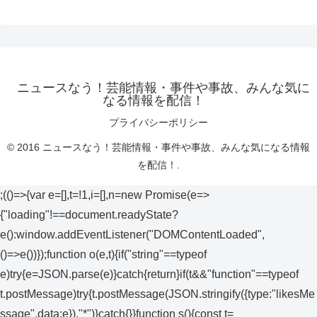
ニュースなう！芸能情報・事件や事故、みんな気に
なる情報を配信！
プライバシーポリシー
© 2016 ニュースなう！芸能情報・事件や事故、みんな気になる情報
を配信！.
;(()=>{var e=[],t=!1,i=[],n=new Promise(e=>
{"loading"!==document.readyState?
e():window.addEventListener("DOMContentLoaded",
()=>e())});function o(e,t){if("string"==typeof
e)try{e=JSON.parse(e)}catch{return}if(t&&"function"==typeof
t.postMessage)try{t.postMessage(JSON.stringify({type:"likesMe
ssage",data:e}),"*")}catch{}}function s(){const t=