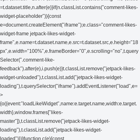
=t.dataset.title,n.after(e)}if(n.classList.contains("comment-likes-
widget-placeholder")){const
e=document.createElement("iframe");e.class="comment-likes-
widget-frame jetpack-likes-widget-
frame",e.name=t.dataset.name,e.src=t.dataset.src,e.height="18
px",e.width="100%",e.frameBorder="0",e.scrolling="no",t.query
Selector(".comment-like-
feedback").after(e),i.push(e)}t.classList.remove("jetpack-likes-
widget-unloaded"),t.classList.add("jetpack-likes-widget-
loading"),t.querySelector("iframe").addEventListener("load",e=
>
{o({event:"loadLikeWidget",name:e.target.name,width:e.target.
width},window.frames["likes-
master"]),t.classList.remove("jetpack-likes-widget-
loading"),t.classList.add("jetpack-likes-widget-
loaded")})}function c(e){const