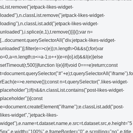
sList.remove("jetpack-likes-widget-
loaded"),n.classList.remove("jetpack-likes-widget-
loading"),n.classList.add("jetpack-likes-widget-
unloaded"),i.splice(e,1),t.remove()}}}();var n=
[...document.querySelectorAll("div.jetpack-likes-widget-
unloaded")].filter(e=>c(e));n.length>0&&s();for(var
o=0,a=n.length;o<=a-1;o++)(e=n[o].id)&&l(e)}else
setTimeout(r,500)}function l(e){if(void 0===e)return;const
t=document.querySelector("#"+e);t.querySelectorAll("iframe").fo
rEach(e=>e.remove());const n=t.querySelector(".likes-widget-
placeholder");if(n&&n.classList.contains("post-likes-widget-
placeholder")){const
e=document.createElement("iframe");e.classList.add("post-
likes-widget","jetpack-likes-
widget"),e.name=t.dataset.name,e.src=t.dataset.src,e.height="5
5px",e.width="100%",e.frameBorder="0",e.scrolling="no",e.title