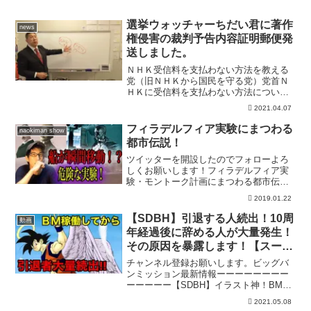
選挙ウォッチャーちだい君に著作
news
権侵害の裁判予告内容証明郵便発
送しました。
ＮＨＫ受信料を支払わない方法を教える
党（旧ＮＨＫから国民を守る党）党首Ｎ
ＨＫに受信料を支払わない方法について
は、03-3696-0750ＮＨＫ受信料を支払わ
2021.04.07
ない方法を教える党のコールセンターに
電話するか、ＮＨＫフリダイヤル0120-
フィラデルフィア実験にまつわる
naokiman show
1515...
都市伝説！
ツイッターを開設したのでフォローよろ
しくお願いします！フィラデルフィア実
験・モントーク計画にまつわる都市伝
説！引用；BGM;SGT SLAUGHTER -
2019.01.22
ATLANTISDj Quads - One With Nature
(Non-Co...
【SDBH】引退する人続出！10周
動画
年経過後に辞める人が大量発生！
その原因を暴露します！【スーパ
ードラゴンボールヒーローズ 引
チャンネル登録お願いします。ビッグバ
退 稼働終了】
ンミッション最新情報ーーーーーーーー
ーーーーー【SDBH】イラスト神！BM8
弾SEC判明！環境最強アビリティ来る
2021.05.08
か？【スーパードラゴンボールヒーロー