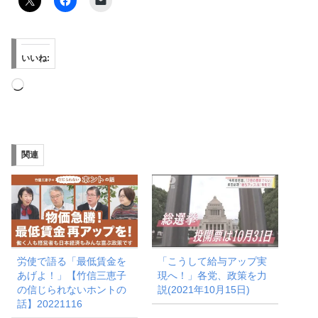
いいね:
読
み
込
み
関連
中…
労使で語る「最低賃金を
「こうして給与アップ実
あげよ！」【竹信三恵子
現へ！」各党、政策を力
の信じられないホントの
説(2021年10月15日)
話】20221116