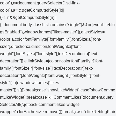
color"),n=document.querySelector(".sd-link-
color"),a=i&&getComputedStyle(i)||
{},r=n&&getComputedStyle(n)||
{};document.body.classList.contains("single")&&o({event:"reblo
gsEnabled"},window.frames["likes-master"]),e.textStyles=
{color:a.color,fontFamily:a["font-family"],fontSize:a["font-
size"],direction:a.direction,fontWeight:a["font-
weight"],fontStyle:a["font-style"],textDecoration:a["text-
decoration"]},e.linkStyles={color:r.color,fontFamily:r["font-
family"],fontSize:r["font-size"],textDecoration:r["text-
decoration"],fontWeight:r["font-weight"],fontStyle:r["font-
style"]},o(e,window.frames["likes-
master"]),s()});break;case"showLikeWidget":case"showComme
ntLikeWidget":break;case"killCommentLikes":document.query
SelectorAll(".jetpack-comment-likes-widget-
wrapper").forEach(e=>e.remove());break;case"clickReblogFlair