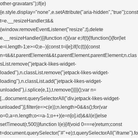
other-gravatars");if(e)
{e.style.display="none",e.setAttribute("aria-hidden","true");const
t=e.__resizeHandler;t&&
(window.removeEventListener("resize",t),delete
e.__resizeHandler)}}function r(){var e;if(t){!function(){for(let
e=i.length-1;e>=0;e--){const t=i[e];if(!c(t)){const
n=t&&t.parentElement&&t.parentElement.parentElement;n.clas
sList.remove("jetpack-likes-widget-
loaded"),n.classList.remove("jetpack-likes-widget-
loading"),n.classList.add("jetpack-likes-widget-
unloaded"),i.splice(e,1),t.remove()}}}();var n=
[...document.querySelectorAll("div.jetpack-likes-widget-
unloaded")].filter(e=>c(e));n.length>0&&s();for(var
o=0,a=n.length;o<=a-1;o++)(e=n[o].id)&&l(e)}else
setTimeout(r,500)}function l(e){if(void 0===e)return;const
t=document.querySelector("#"+e);t.querySelectorAll("iframe").fo