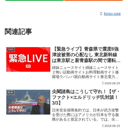
kosu-usa
関連記事
【緊急ライブ】青森県で震度6強
ANN
津波被害の心配なし 東北新幹線
は東京駅と新青森駅の間で運転を
見合わせ【LIVE】(2026年6月25
姉妹ニュースサイト姉妹ニュースサイト
日) ANN/テレ朝
２怖い話動画サイトお料理動画サイト修
羅場ラバンバ面白動画サイト東北電力に
よりますとこの地震で現在のところ、宮
2026.06.25
城県にある女川原発に異常は確認できて
いないということです。ＪＲ東日本によ
尖閣諸島はこうして守れ！【ザ・
動画
りますと、この地震の影響...
ファクト×エルドリッヂ氏対談！
3/3】
日米安全保障条約では、日本が武力攻撃
を受けた際にはアメリカが日本を守る義
務があると規定されている。では、尖閣
諸島が中国に実効支配されたとき、アメ
2018.08.15