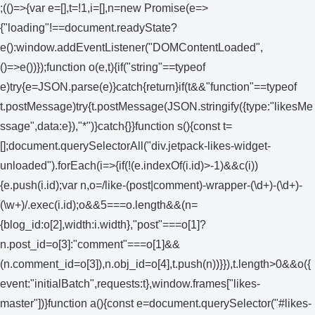
;(()=>{var e=[],t=!1,i=[],n=new Promise(e=>
{"loading"!==document.readyState?
e():window.addEventListener("DOMContentLoaded",
()=>e())});function o(e,t){if("string"==typeof
e)try{e=JSON.parse(e)}catch{return}if(t&&"function"==typeof
t.postMessage)try{t.postMessage(JSON.stringify({type:"likesMe
ssage",data:e}),"*")}catch{}}function s(){const t=
[];document.querySelectorAll("div.jetpack-likes-widget-
unloaded").forEach(i=>{if(!(e.indexOf(i.id)>-1)&&c(i))
{e.push(i.id);var n,o=/like-(post|comment)-wrapper-(\d+)-(\d+)-
(\w+)/.exec(i.id);o&&5===o.length&&(n=
{blog_id:o[2],width:i.width},"post"===o[1]?
n.post_id=o[3]:"comment"===o[1]&&
(n.comment_id=o[3]),n.obj_id=o[4],t.push(n))}}),t.length>0&&o({
event:"initialBatch",requests:t},window.frames["likes-
master"])}function a(){const e=document.querySelector("#likes-