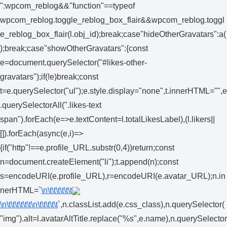
":wpcom_reblog&&"function"==typeof
wpcom_reblog.toggle_reblog_box_flair&&wpcom_reblog.toggl
e_reblog_box_flair(l.obj_id);break;case"hideOtherGravatars":a(
);break;case"showOtherGravatars":{const
e=document.querySelector("#likes-other-
gravatars");if(!e)break;const
t=e.querySelector("ul");e.style.display="none",t.innerHTML="",e
.querySelectorAll(".likes-text
span").forEach(e=>e.textContent=l.totalLikesLabel),(l.likers||
[]).forEach(async(e,i)=>
{if("http"!==e.profile_URL.substr(0,4))return;const
n=document.createElement("li");t.append(n);const
s=encodeURI(e.profile_URL),r=encodeURI(e.avatar_URL);n.in
nerHTML=`
\n\t\t\t\t\t\t
\n\t\t\t\t\t\t
\n\t\t\t\t\t
`,n.classList.add(e.css_class),n.querySelector(
"img").alt=l.avatarAltTitle.replace("%s",e.name),n.querySelector