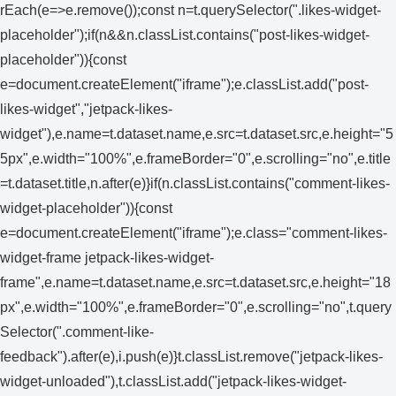
rEach(e=>e.remove());const n=t.querySelector(".likes-widget-
placeholder");if(n&&n.classList.contains("post-likes-widget-
placeholder")){const
e=document.createElement("iframe");e.classList.add("post-
likes-widget","jetpack-likes-
widget"),e.name=t.dataset.name,e.src=t.dataset.src,e.height="5
5px",e.width="100%",e.frameBorder="0",e.scrolling="no",e.title
=t.dataset.title,n.after(e)}if(n.classList.contains("comment-likes-
widget-placeholder")){const
e=document.createElement("iframe");e.class="comment-likes-
widget-frame jetpack-likes-widget-
frame",e.name=t.dataset.name,e.src=t.dataset.src,e.height="18
px",e.width="100%",e.frameBorder="0",e.scrolling="no",t.query
Selector(".comment-like-
feedback").after(e),i.push(e)}t.classList.remove("jetpack-likes-
widget-unloaded"),t.classList.add("jetpack-likes-widget-