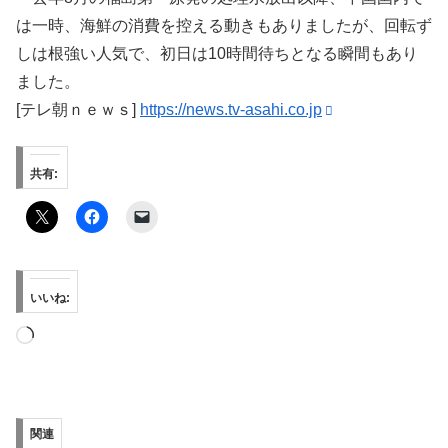
は一時、海鮮の消費を控える動きもありましたが、回転ず
しは根強い人気で、初日は10時間待ちとなる瞬間もあり
ました。
[テレ朝ｎｅｗｓ]
https://news.tv-asahi.co.jp
共有:
いいね:
読
み
込
み
関連