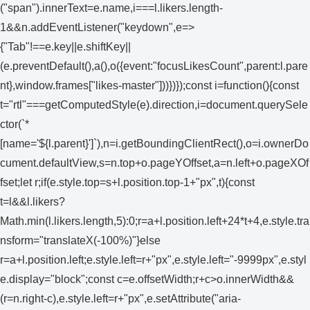
("span").innerText=e.name,i===l.likers.length-
1&&n.addEventListener("keydown",e=>
{"Tab"!==e.key||e.shiftKey||
(e.preventDefault(),a(),o({event:"focusLikesCount",parent:l.pare
nt},window.frames["likes-master"]))})});const i=function(){const
t="rtl"===getComputedStyle(e).direction,i=document.querySele
ctor(`*
[name='${l.parent}']`),n=i.getBoundingClientRect(),o=i.ownerDo
cument.defaultView,s=n.top+o.pageYOffset,a=n.left+o.pageXOf
fset;let r;if(e.style.top=s+l.position.top-1+"px",t){const
t=l&&l.likers?
Math.min(l.likers.length,5):0;r=a+l.position.left+24*t+4,e.style.tra
nsform="translateX(-100%)"}else
r=a+l.position.left;e.style.left=r+"px",e.style.left="-9999px",e.styl
e.display="block";const c=e.offsetWidth;r+c>o.innerWidth&&
(r=n.right-c),e.style.left=r+"px",e.setAttribute("aria-