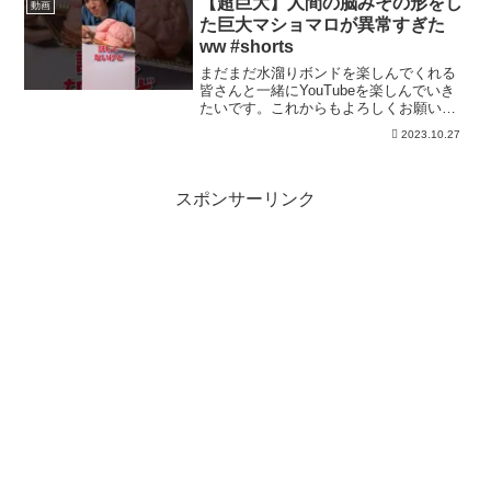
【超巨大】人間の脳みその形をし
動画
た巨大マショマロが異常すぎた
ww #shorts
まだまだ水溜りボンドを楽しんでくれる
皆さんと一緒にYouTubeを楽しんでいき
たいです。これからもよろしくお願いま
す。目指せ４２０万人！！！新しい夏グ
2023.10.27
ッズはこちら！動画を楽しんでいただけ
たり、なんかこいつら良いなーって思っ
てもらえたらぜひ【...
スポンサーリンク