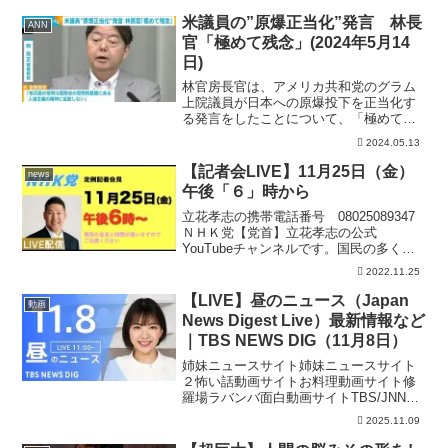
リカは本当に日本を守ってくれるのだろ
うか？尖閣諸島を守るために日本政府が
米議員の”原爆正当化”発言 林長
ANN
すべきこととは？元在沖縄...
官「極めて残念」(2024年5月14
日)
林官房長官は、アメリカ共和党のグラム
上院議員が日本への原爆投下を正当化す
る発言をしたことについて、「極めて残
念だ」と述べました。林芳正官房長官
2024.05.13
「こうした発言が繰り返されたことにつ
いては、極めて残念に思います。グラム
【記者会LIVE】11月25日（金）
news
上院議員を含め被爆の実相の...
午後「６」時から
立花孝志の携帯電話番号 08025089347
ＮＨＫ党【党首】立花孝志の公式
YouTubeチャンネルです。国民の多くが
ＮＨＫの受信料を不払いすればＮＨＫぶ
2022.11.25
っ壊せます。よって、スクランブル放送
実施までは、ＮＨＫ受信料を不払いする
【LIVE】昼のニュース（Japan
動画
国民を増やすこ...
News Digest Live）最新情報など
｜TBS NEWS DIG（11月8日）
姉妹ニュースサイト姉妹ニュースサイト
２怖い話動画サイトお料理動画サイト修
羅場ラバンバ面白動画サイトTBS/JNNニ
ュースから、最新情報をダイジェストで
2025.11.09
お届けします。#最新ニュース #TBS
#news ▼TBS NEWS DIG 公式サイト...