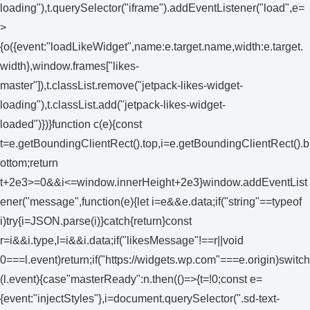
loading"),t.querySelector("iframe").addEventListener("load",e=
>
{o({event:"loadLikeWidget",name:e.target.name,width:e.target.
width},window.frames["likes-
master"]),t.classList.remove("jetpack-likes-widget-
loading"),t.classList.add("jetpack-likes-widget-
loaded")})}function c(e){const
t=e.getBoundingClientRect().top,i=e.getBoundingClientRect().b
ottom;return
t+2e3>=0&&i<=window.innerHeight+2e3}window.addEventList
ener("message",function(e){let i=e&&e.data;if("string"==typeof
i)try{i=JSON.parse(i)}catch{return}const
r=i&&i.type,l=i&&i.data;if("likesMessage"!==r||void
0===l.event)return;if("https://widgets.wp.com"===e.origin)switch
(l.event){case"masterReady":n.then(()=>{t=!0;const e=
{event:"injectStyles"},i=document.querySelector(".sd-text-