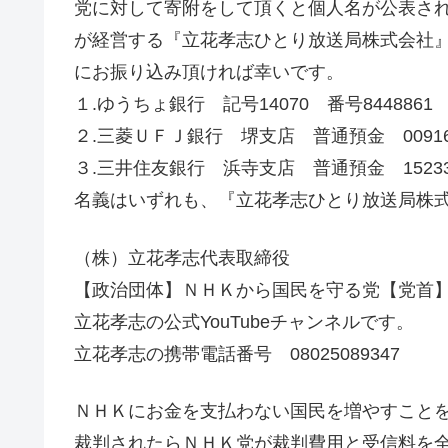
党に対して寄附をして頂くと個人名が公表さ
が経営する『立花孝志ひとり放送局株式会社』に
にお振り込み頂ければ幸いです。
１.ゆうちょ銀行 記号14070 番号8448861
２.三菱ＵＦＪ銀行 堺支店 普通預金 00916
３.三井住友銀行 浜寺支店 普通預金 15233
名義はいずれも、『立花孝志ひとり放送局株
（株）立花孝志代表取締役
【政治団体】ＮＨＫから国民を守る党【党首
立花孝志の公式YouTubeチャンネルです。
立花孝志の携帯電話番号 08025089347
ＮＨＫにお金を支払わない国民を増やすこと
裁判されたらＮＨＫ党が裁判費用と受信料を