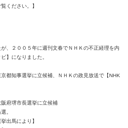
ご覧ください。】
たが、２００５年に週刊文春でＮＨＫの不正経理を内
クビ】になりました。
京都知事選挙に立候補、ＮＨＫの政見放送で【NHK
大阪府堺市長選挙に立候補
当選。
選挙出馬により】