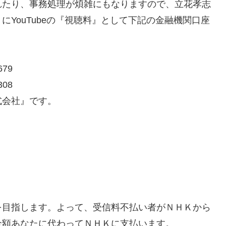
れたり、事務処理が煩雑にもなりますので、立花孝志
YouTubeの『視聴料』として下記の金融機関口座
79
08
式会社』です。
】
を目指します。よって、受信料不払い者がＮＨＫから
全額あなたに代わってＮＨＫに支払います。