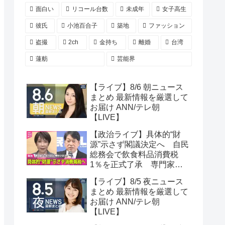
面白い
リコール台数
未成年
女子高生
彼氏
小池百合子
築地
ファッション
盗撮
2ch
金持ち
離婚
台湾
蓮舫
芸能界
【ライブ】8/6 朝ニュース
まとめ 最新情報を厳選して
お届け ANN/テレ朝
【LIVE】
【政治ライブ】具体的“財
源”示さず閣議決定へ 自民
総務会で飲食料品消費税
1％を正式了承 専門家
「年間5兆円規模の財源を
【ライブ】8/5 夜ニュース
捻出するのには無理があ
まとめ 最新情報を厳選して
る」──政治ニュースまとめ
お届け ANN/テレ朝
（日テレNEWS LIVE）
【LIVE】