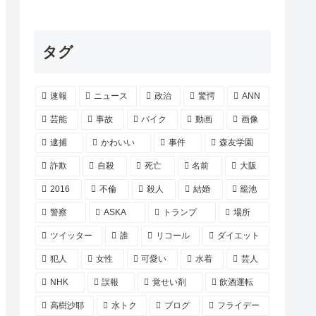
タグ
速報
ニュース
政治
驚愕
ANN
芸能
事故
バイク
動画
画像
逮捕
かわいい
事件
森友学園
詐欺
自殺
死亡
名前
大阪
2016
不倫
殺人
結婚
籠池
警察
ASKA
トランプ
場所
ツイッター
誰
リコール
ダイエット
犯人
女性
可愛い
水着
芸人
NHK
誤報
覚せい剤
飲酒運転
高樹沙耶
水トク
ブログ
フライデー