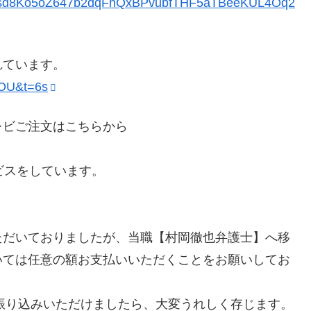
QLSdsd8Ko5oZ647b2dqFhQxBPvubfTHF5aTBeeKUL4Oq2
れています。
AOU&t=6s
レビご注文はこちらから
ビスをしています。
ただいておりましたが、当職【村岡徹也弁護士】へ移
いては任意の額お支払いいただくことをお願いしてお
お振り込みいただけましたら、大変うれしく存じます。