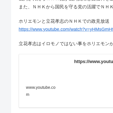
また、ＮＨＫから国民を守る党の活躍でＮＨ
ホリエモンと立花孝志のＮＨＫでの政見放送
https://www.youtube.com/watch?v=yHMsGmH
立花孝志はイロモノではない事をホリエモン
https://www.you
www.youtube.co
m