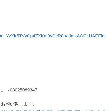
pQLSeoa_YvXfr5TVvCp4ZXKm9yDcRGXIJmkAGCLUAEEks
8025089347
らお願い致します。