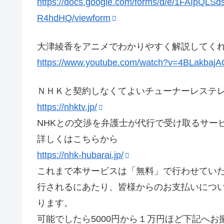
https://docs.google.com/forms/d/e/1FAIp
R4hdHQ/viewform
大津綾香をアニメでわかりやすく解説してく
https://www.youtube.com/watch?v=4BLakbaj
ＮＨＫと契約しなくてよいチューナーレステ
https://nhktv.jp/
NHKとの交渉を弁護士が代行で受け取るサー
詳しくはこちらから
https://nhk-hubarai.jp/
これまで本サービスは「無料」で行わせてい
行されるにあたり、皆様からのお支払いにつ
ります。
可能でしたら5000円から１万円ほど下記へ