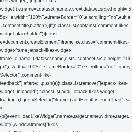
likes-widget","jetpack-likes-
widget"),e.name=t.dataset.name,e.src=t.dataset.src,e.height="5
5px",e.width="100%",e.frameBorder="0",e.scrolling="no",e.title
=t.dataset.title,n.after(e)}if(n.classList.contains("comment-likes-
widget-placeholder")){const
e=document.createElement("iframe");e.class="comment-likes-
widget-frame jetpack-likes-widget-
frame",e.name=t.dataset.name,e.src=t.dataset.src,e.height="18
px",e.width="100%",e.frameBorder="0",e.scrolling="no",t.query
Selector(".comment-like-
feedback").after(e),i.push(e)}t.classList.remove("jetpack-likes-
widget-unloaded"),t.classList.add("jetpack-likes-widget-
loading"),t.querySelector("iframe").addEventListener("load",e=
>
{o({event:"loadLikeWidget",name:e.target.name,width:e.target.
width},window.frames["likes-