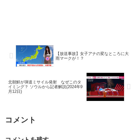
【放送事故】女子アナの変なところに大
雨マークが！？
北朝鮮が弾道ミサイル発射 なぜこのタ
イミング？ ソウルから記者解説(2024年9
月12日)
コメント
コメントを残す