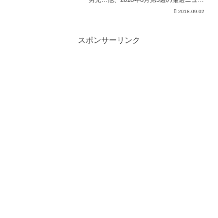
スをまとめてお届けします!1.小児病院へ
2018.09.02
パトロールに来ていた女性警察官。その
途中、捨て子の男児がお腹を空かせて泣
いているのを...
スポンサーリンク