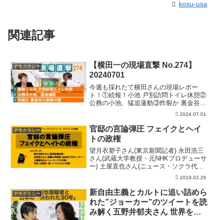
kosu-usa
関連記事
【横田一の現場直撃 No.274】
デモクラシー
20240701
今週も採れたて横田さんの現場レポー
ト！①続報！小池 戸別訪問トイレ休憩②
公務の小池、猛追蓮舫③炸裂か 裏金谷川
長崎の闇2024年7月1日 生配信横田一の
2024.07.01
現場直撃200回記念 手ぬぐい発売サイト
はこちら！......................
官邸の言論弾圧 フェイクとヘイ
デモクラシー
トの政権
望月衣塑子さん(東京新聞記者) 永田浩三
さん(武蔵大学教授・元NHKプロデューサ
ー) 土屋直也さん(ニュース・ソクラ代表)
司会:山岡淳一郎(ノンフィクション作家)
2019.02.26
新自由主義とカルトに追い詰めら
デモクラシー
れた”ジョーカー”のツイートを読
み解く五野井郁夫さん 世界を変