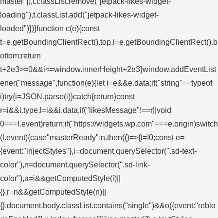
master"]),t.classList.remove("jetpack-likes-widget-
loading"),t.classList.add("jetpack-likes-widget-
loaded")})}function c(e){const
t=e.getBoundingClientRect().top,i=e.getBoundingClientRect().b
ottom;return
t+2e3>=0&&i<=window.innerHeight+2e3}window.addEventList
ener("message",function(e){let i=e&&e.data;if("string"==typeof
i)try{i=JSON.parse(i)}catch{return}const
r=i&&i.type,l=i&&i.data;if("likesMessage"!==r||void
0===l.event)return;if("https://widgets.wp.com"===e.origin)switch
(l.event){case"masterReady":n.then(()=>{t=!0;const e=
{event:"injectStyles"},i=document.querySelector(".sd-text-
color"),n=document.querySelector(".sd-link-
color"),a=i&&getComputedStyle(i)||
{},r=n&&getComputedStyle(n)||
{};document.body.classList.contains("single")&&o({event:"reblo