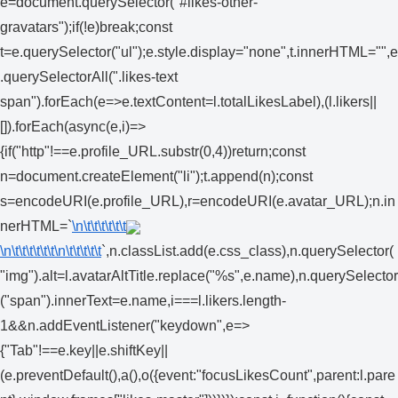
e=document.querySelector("#likes-other-
gravatars");if(!e)break;const
t=e.querySelector("ul");e.style.display="none",t.innerHTML="",e
.querySelectorAll(".likes-text
span").forEach(e=>e.textContent=l.totalLikesLabel),(l.likers||
[]).forEach(async(e,i)=>
{if("http"!==e.profile_URL.substr(0,4))return;const
n=document.createElement("li");t.append(n);const
s=encodeURI(e.profile_URL),r=encodeURI(e.avatar_URL);n.in
nerHTML=`
\n\t\t\t\t\t\t
\n\t\t\t\t\t\t
\n\t\t\t\t\t
`,n.classList.add(e.css_class),n.querySelector(
"img").alt=l.avatarAltTitle.replace("%s",e.name),n.querySelector
("span").innerText=e.name,i===l.likers.length-
1&&n.addEventListener("keydown",e=>
{"Tab"!==e.key||e.shiftKey||
(e.preventDefault(),a(),o({event:"focusLikesCount",parent:l.pare