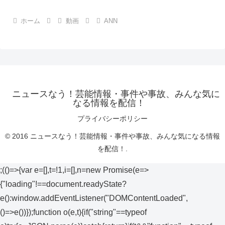
ホーム
動画
ANN
ニュースなう！芸能情報・事件や事故、みんな気に
なる情報を配信！
プライバシーポリシー
© 2016 ニュースなう！芸能情報・事件や事故、みんな気になる情報
を配信！.
;(()=>{var e=[],t=!1,i=[],n=new Promise(e=>
{"loading"!==document.readyState?
e():window.addEventListener("DOMContentLoaded",
()=>e())});function o(e,t){if("string"==typeof