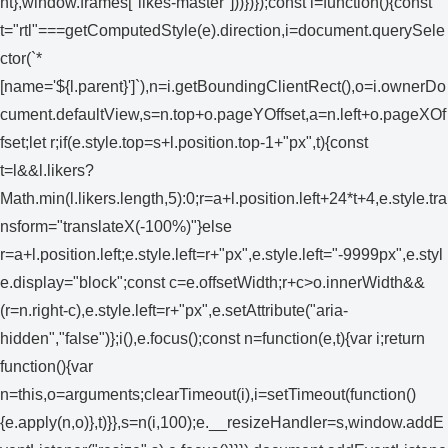
nt},window.frames["likes-master"]))})});const i=function(){const
t="rtl"===getComputedStyle(e).direction,i=document.querySele
ctor(`*
[name='${l.parent}']`),n=i.getBoundingClientRect(),o=i.ownerDo
cument.defaultView,s=n.top+o.pageYOffset,a=n.left+o.pageXOf
fset;let r;if(e.style.top=s+l.position.top-1+"px",t){const
t=l&&l.likers?
Math.min(l.likers.length,5):0;r=a+l.position.left+24*t+4,e.style.tra
nsform="translateX(-100%)"}else
r=a+l.position.left;e.style.left=r+"px",e.style.left="-9999px",e.styl
e.display="block";const c=e.offsetWidth;r+c>o.innerWidth&&
(r=n.right-c),e.style.left=r+"px",e.setAttribute("aria-
hidden","false")};i(),e.focus();const n=function(e,t){var i;return
function(){var
n=this,o=arguments;clearTimeout(i),i=setTimeout(function()
{e.apply(n,o)},t)}},s=n(i,100);e.__resizeHandler=s,window.addE