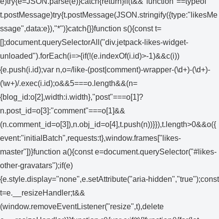
e)try{e=JSON.parse(e)}catch{return}if(t&&"function"==typeof
t.postMessage)try{t.postMessage(JSON.stringify({type:"likesMe
ssage",data:e}),"*")}catch{}}function s(){const t=
[];document.querySelectorAll("div.jetpack-likes-widget-
unloaded").forEach(i=>{if(!(e.indexOf(i.id)>-1)&&c(i))
{e.push(i.id);var n,o=/like-(post|comment)-wrapper-(\d+)-(\d+)-
(\w+)/.exec(i.id);o&&5===o.length&&(n=
{blog_id:o[2],width:i.width},"post"===o[1]?
n.post_id=o[3]:"comment"===o[1]&&
(n.comment_id=o[3]),n.obj_id=o[4],t.push(n))}}),t.length>0&&o({
event:"initialBatch",requests:t},window.frames["likes-
master"])}function a(){const e=document.querySelector("#likes-
other-gravatars");if(e)
{e.style.display="none",e.setAttribute("aria-hidden","true");const
t=e.__resizeHandler;t&&
(window.removeEventListener("resize",t),delete