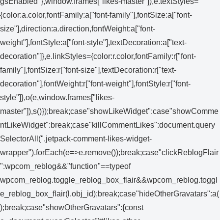
gsEnabled"},window.frames["likes-master"]),e.textStyles=
{color:a.color,fontFamily:a["font-family"],fontSize:a["font-
size"],direction:a.direction,fontWeight:a["font-
weight"],fontStyle:a["font-style"],textDecoration:a["text-
decoration"]},e.linkStyles={color:r.color,fontFamily:r["font-
family"],fontSize:r["font-size"],textDecoration:r["text-
decoration"],fontWeight:r["font-weight"],fontStyle:r["font-
style"]},o(e,window.frames["likes-
master"]),s()});break;case"showLikeWidget":case"showComme
ntLikeWidget":break;case"killCommentLikes":document.query
SelectorAll(".jetpack-comment-likes-widget-
wrapper").forEach(e=>e.remove());break;case"clickReblogFlair
":wpcom_reblog&&"function"==typeof
wpcom_reblog.toggle_reblog_box_flair&&wpcom_reblog.toggl
e_reblog_box_flair(l.obj_id);break;case"hideOtherGravatars":a(
);break;case"showOtherGravatars":{const