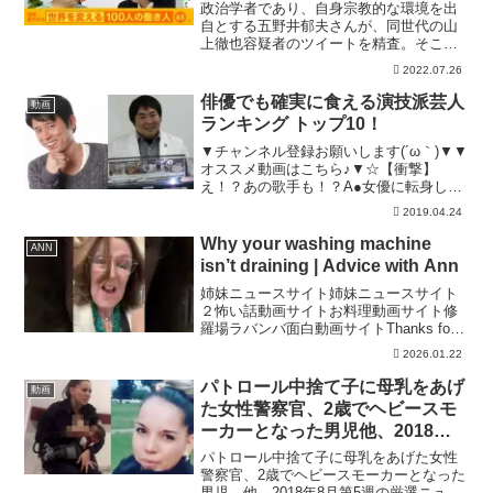
える100人の働き人65人目
政治学者であり、自身宗教的な環境を出
2022.7.25
自とする五野井郁夫さんが、同世代の山
上徹也容疑者のツイートを精査。そこか
ら見えてくるこの事件からは、人生を破
2022.07.26
壊された”カルト２世の逆襲”という表層的
な理解にとどまらず、ロスジェネと呼ば
俳優でも確実に食える演技派芸人
動画
れる世代に共通する価...
ランキング トップ10！
▼チャンネル登録お願いします(´ω｀)▼▼
オススメ動画はこちら♪▼☆【衝撃】
え！？あの歌手も！？A●女優に転身した
芸能人まとめ！☆ヤバイ事をして干され
2019.04.24
た芸能人まとめ！☆【衝撃】ベッド写真
が流出した芸能人まとめ！☆【衝撃】元
Why your washing machine
ANN
芸能記者が暴露！...
isn’t draining | Advice with Ann
姉妹ニュースサイト姉妹ニュースサイト
２怖い話動画サイトお料理動画サイト修
羅場ラバンバ面白動画サイトThanks for
watching!• TikTok: • Check out my
2026.01.22
books: • Substack: #annrus...
パトロール中捨て子に母乳をあげ
動画
た女性警察官、2歳でヘビースモ
ーカーとなった男児他、2018年8
月第5週ニュースまとめ – トモニ
パトロール中捨て子に母乳をあげた女性
ュース
警察官、2歳でヘビースモーカーとなった
男児…他、2018年8月第5週の厳選ニュー