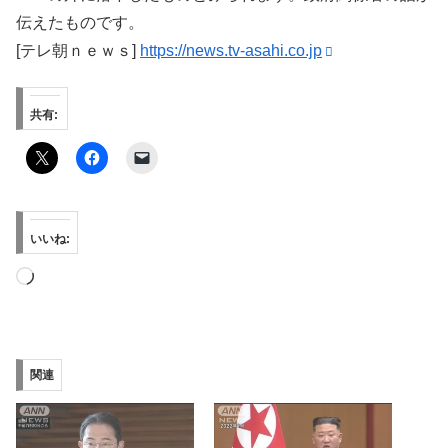
伝えたものです。
[テレ朝ｎｅｗｓ]
https://news.tv-asahi.co.jp
共有:
いいね:
読
み
込
み
関連
中…