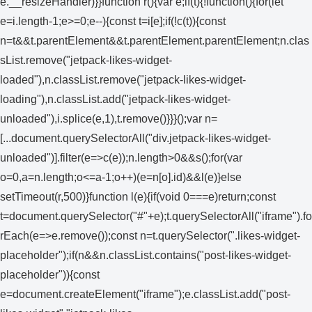
e.__resizeHandler)}}function r(){var e;if(t){!function(){for(let
e=i.length-1;e>=0;e--){const t=i[e];if(!c(t)){const
n=t&&t.parentElement&&t.parentElement.parentElement;n.clas
sList.remove("jetpack-likes-widget-
loaded"),n.classList.remove("jetpack-likes-widget-
loading"),n.classList.add("jetpack-likes-widget-
unloaded"),i.splice(e,1),t.remove()}}}();var n=
[...document.querySelectorAll("div.jetpack-likes-widget-
unloaded")].filter(e=>c(e));n.length>0&&s();for(var
o=0,a=n.length;o<=a-1;o++)(e=n[o].id)&&l(e)}else
setTimeout(r,500)}function l(e){if(void 0===e)return;const
t=document.querySelector("#"+e);t.querySelectorAll("iframe").fo
rEach(e=>e.remove());const n=t.querySelector(".likes-widget-
placeholder");if(n&&n.classList.contains("post-likes-widget-
placeholder")){const
e=document.createElement("iframe");e.classList.add("post-