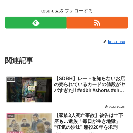
kosu-usaをフォローする
kosu-usa
関連記事
【SDBH】レートを知らないお店
動画
の売られているカードの値段がヤ
バすぎた!! #sdbh #shorts #short
#スーパードラゴンボールヒーロ
ーズ
2023.10.26
【家族3人死亡事故】被告は土下
動画
座も…遺族「毎日が生き地獄」
“狂気の沙汰” 懲役20年を求刑