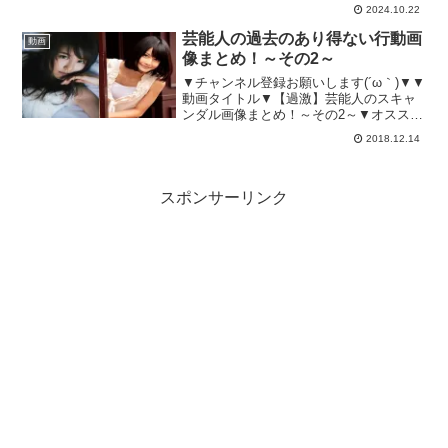
2024.10.22
芸能人の過去のあり得ない行動画
動画
像まとめ！～その2～
▼チャンネル登録お願いします(´ω｀)▼▼
動画タイトル▼【過激】芸能人のスキャ
ンダル画像まとめ！～その2～▼オススメ
動画はこちら♪▼☆【衝撃】え！？あの歌
2018.12.14
手も！？A●女優に転身した芸能人まと
め！☆ヤバイ事をして干された芸能人ま
とめ！☆【衝撃...
スポンサーリンク