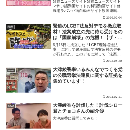
姉妹ニュースサイト姉妹ニュースサイト
２怖い話動画サイトお料理動画サイト修
羅場ラバンバ面白動画サイト飲酒運転の
トラックで乗用車に衝突し、家族3人を死
2026.02.04
亡させた罪などに問われた男の裁判で、
検察側は男に懲役20年を求刑しました。
緊迫のLGBT法反対デモを徹底取
動画
（2026年1月30...
材！法案成立の先に待ち受けるの
は「国家崩壊」の危機！【ザ・フ
ァクト REPORT】
6月16日に成立した「LGBT理解増進法
案」に対して銀座周辺で法案反対のデモ
が行われた。このデモに対して「法案推
進派」のカウンターデモが行われるな
2023.06.20
ど、この法案を巡っては意見が大きく対
立している。果たしてこの法案によって
大津綾香率いるみんなでつくる党
news
本当に「差別」はなくな...
の公職選挙法違反に関する証拠を
集めています！
2024.07.11
大津綾香を討伐した！討伐シロー
news
君とチョコさんの紹介😊
大津綾香に質問してみた！