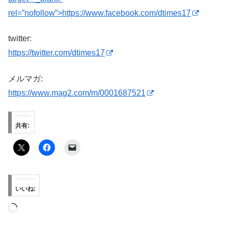
rel=”nofollow”>https://www.facebook.com/dtimes17
twitter:
https://twitter.com/dtimes17
メルマガ:
https://www.mag2.com/m/0001687521
共有:
いいね:
読
み