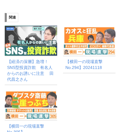
込
み
関連
中…
【経済の深層】急増！
【横田一の現場直撃
SNS型投資詐欺 有名人
No.294】20241118
からのお誘いに注意 田
代昌之さん
【横田一の現場直撃
No.305】