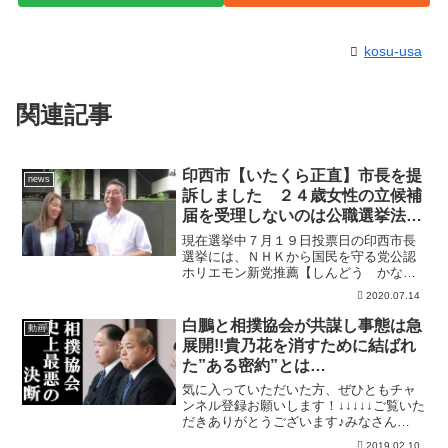
kosu-usa
関連記事
印西市【いたくら正直】市長を提
news
訴しました ２４歳女性の立候補
届を受理しないのは公職選挙法違
反！
現在選挙中７月１９日投票日の印西市長
選挙には、ＮＨＫから国民を守る党公認
ホリエモン新党推薦【しんどう かな】
への投票をよろしくお願いいたします。
2020.07.14
ＮＨＫから国民を守る党 党首＆ホリエ
モン新党 代表元国会議員ユーチューバ
白鵬と相撲協会が共謀し事態は急
動画
ー立花孝志のチャンネルで...
展開!!貴乃花を消すために結ばれ
た”ある密約”とは…
気に入っていただいた方、ぜひともチャ
ンネル登録お願いします！↓↓↓↓↓ご覧いた
だきありがとうございます♪みなさん
に”楽しんでいただける動画”づくりをモッ
2019.02.10