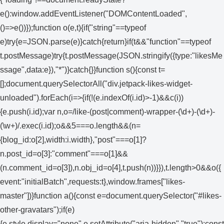
e():window.addEventListener("DOMContentLoaded",
()=>e())});function o(e,t){if("string"==typeof
e)try{e=JSON.parse(e)}catch{return}if(t&&"function"==typeof
t.postMessage)try{t.postMessage(JSON.stringify({type:"likesMe
ssage",data:e}),"*")}catch{}}function s(){const t=
[];document.querySelectorAll("div.jetpack-likes-widget-
unloaded").forEach(i=>{if(!(e.indexOf(i.id)>-1)&&c(i))
{e.push(i.id);var n,o=/like-(post|comment)-wrapper-(\d+)-(\d+)-
(\w+)/.exec(i.id);o&&5===o.length&&(n=
{blog_id:o[2],width:i.width},"post"===o[1]?
n.post_id=o[3]:"comment"===o[1]&&
(n.comment_id=o[3]),n.obj_id=o[4],t.push(n))}}),t.length>0&&o({
event:"initialBatch",requests:t},window.frames["likes-
master"])}function a(){const e=document.querySelector("#likes-
other-gravatars");if(e)
{e.style.display="none",e.setAttribute("aria-hidden","true");const