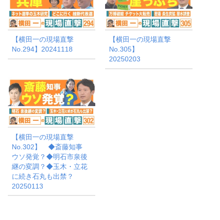
【横田一の現場直撃
【横田一の現場直撃
No.294】20241118
No.305】
20250203
【横田一の現場直撃
No.302】 ◆斎藤知事
ウソ発覚？◆明石市泉後
継の変調？◆玉木・立花
に続き石丸も出禁？
20250113