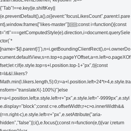
{"Tab"!==e.key||e.shiftKey||
(e.preventDefault(),a(),o({event:"focusLikesCount",parent:l.pare
nt},window.frames["likes-master"]))})});const i=function(){const
t="rtl"===getComputedStyle(e).direction,i=document.querySele
ctor(`*
[name='${l.parent}']`),n=i.getBoundingClientRect(),o=i.ownerDo
cument.defaultView,s=n.top+o.pageYOffset,a=n.left+o.pageXOf
fset;let r;if(e.style.top=s+l.position.top-1+"px",t){const
t=l&&l.likers?
Math.min(l.likers.length,5):0;r=a+l.position.left+24*t+4,e.style.tra
nsform="translateX(-100%)"}else
r=a+l.position.left;e.style.left=r+"px",e.style.left="-9999px",e.styl
e.display="block";const c=e.offsetWidth;r+c>o.innerWidth&&
(r=n.right-c),e.style.left=r+"px",e.setAttribute("aria-
hidden","false")};i(),e.focus();const n=function(e,t){var i;return
function(){var