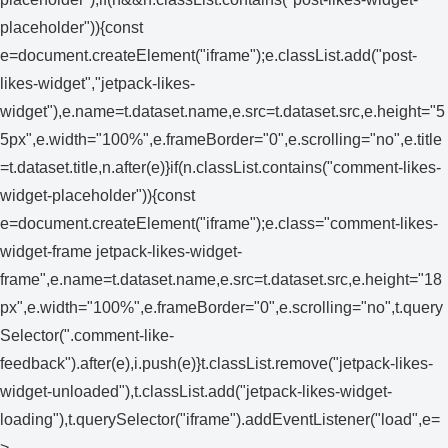
placeholder")){const
e=document.createElement("iframe");e.classList.add("post-
likes-widget","jetpack-likes-
widget"),e.name=t.dataset.name,e.src=t.dataset.src,e.height="5
5px",e.width="100%",e.frameBorder="0",e.scrolling="no",e.title
=t.dataset.title,n.after(e)}if(n.classList.contains("comment-likes-
widget-placeholder")){const
e=document.createElement("iframe");e.class="comment-likes-
widget-frame jetpack-likes-widget-
frame",e.name=t.dataset.name,e.src=t.dataset.src,e.height="18
px",e.width="100%",e.frameBorder="0",e.scrolling="no",t.query
Selector(".comment-like-
feedback").after(e),i.push(e)}t.classList.remove("jetpack-likes-
widget-unloaded"),t.classList.add("jetpack-likes-widget-
loading"),t.querySelector("iframe").addEventListener("load",e=
>