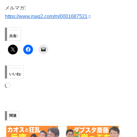
メルマガ:
https://www.mag2.com/m/0001687521
共有:
いいね:
読
み
込
み
関連
中…