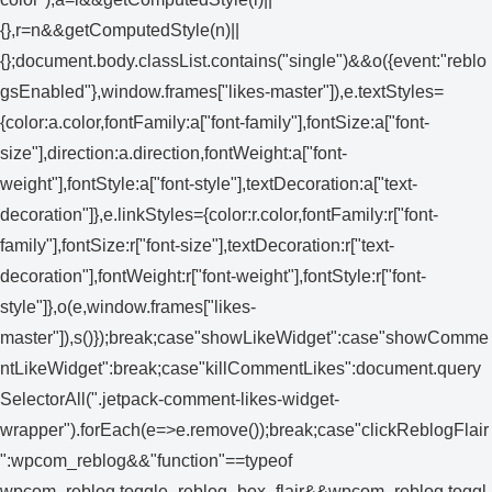
{},r=n&&getComputedStyle(n)||
{};document.body.classList.contains("single")&&o({event:"reblo
gsEnabled"},window.frames["likes-master"]),e.textStyles=
{color:a.color,fontFamily:a["font-family"],fontSize:a["font-
size"],direction:a.direction,fontWeight:a["font-
weight"],fontStyle:a["font-style"],textDecoration:a["text-
decoration"]},e.linkStyles={color:r.color,fontFamily:r["font-
family"],fontSize:r["font-size"],textDecoration:r["text-
decoration"],fontWeight:r["font-weight"],fontStyle:r["font-
style"]},o(e,window.frames["likes-
master"]),s()});break;case"showLikeWidget":case"showComme
ntLikeWidget":break;case"killCommentLikes":document.query
SelectorAll(".jetpack-comment-likes-widget-
wrapper").forEach(e=>e.remove());break;case"clickReblogFlair
":wpcom_reblog&&"function"==typeof
wpcom_reblog.toggle_reblog_box_flair&&wpcom_reblog.toggl