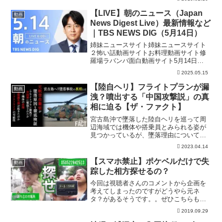
トーに、最新の芸能ニュースや気になる
話題など、毎日お届けしていきます。動
【LIVE】朝のニュース（Japan
動画
画への評価、コメ...
News Digest Live）最新情報など
｜TBS NEWS DIG（5月14日）
姉妹ニュースサイト姉妹ニュースサイト
２怖い話動画サイトお料理動画サイト修
羅場ラバンバ面白動画サイト5月14日
（水）の早朝から TBS NEWS で放送さ
2025.05.15
れた最新のニュースをダイジェストでお
届けします。・10代少女を誘拐した疑い
【陸自ヘリ】フライトプランが漏
動画
で福島市の男（...
洩？噴出する「中国攻撃説」の真
相に迫る【ザ・ファクト】
宮古島沖で墜落した陸自ヘリを巡って周
辺海域では機体や搭乗員とみられる姿が
見つかっているが、墜落理由については
明らかになっていない。一部報道では
2023.04.14
「中国攻撃説」も出ているが、果たして
中国軍が撃墜した可能性はどの程度ある
【スマホ禁止】ポケベルだけで失
動画
のか？今回のザ・ファクトは...
踪した相方探せるの？
今回は視聴者さんのコメントから企画を
考えてしまったのですがどうやら元ネ
タ？があるそうです。。ぜひこちらもご
覧ください！！。動画がいいなと思って
2019.09.29
いただけたら高評価押してください！再