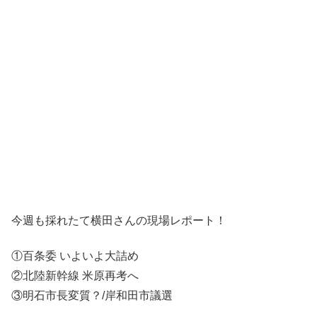
今週も採れたて横田さんの現場レポート！
①百条委 いよいよ大詰め
②北陸新幹線 米原再考へ
③明石市長変質？/岸和田市議選