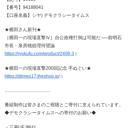
【番号】94188041
【口座名義】シヤ) デモクラシータイムス
★横田さん新刊★
［横田一の現場直撃Ⅳ］自公政権打倒は可能だ ──前明石
市長・泉房穂総理待望論
https://ryokufu.com/product/2408-3
★横田一の現場直撃200回記念 手ぬぐい★
https://dtimes17.theshop.jp/
…………………………
番組制作は皆さまのご視聴とご寄付に支えられています。
◆デモクラシータイムスへの寄付のお願い◆
・三菱UFJ銀行