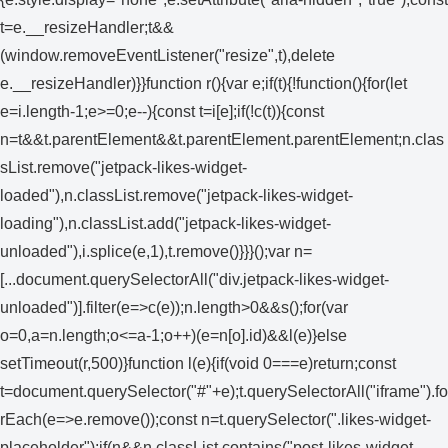
t=e.__resizeHandler;t&&
(window.removeEventListener("resize",t),delete
e.__resizeHandler)}}function r(){var e;if(t){!function(){for(let
e=i.length-1;e>=0;e--){const t=i[e];if(!c(t)){const
n=t&&t.parentElement&&t.parentElement.parentElement;n.clas
sList.remove("jetpack-likes-widget-
loaded"),n.classList.remove("jetpack-likes-widget-
loading"),n.classList.add("jetpack-likes-widget-
unloaded"),i.splice(e,1),t.remove()}}}();var n=
[...document.querySelectorAll("div.jetpack-likes-widget-
unloaded")].filter(e=>c(e));n.length>0&&s();for(var
o=0,a=n.length;o<=a-1;o++)(e=n[o].id)&&l(e)}else
setTimeout(r,500)}function l(e){if(void 0===e)return;const
t=document.querySelector("#"+e);t.querySelectorAll("iframe").fo
rEach(e=>e.remove());const n=t.querySelector(".likes-widget-
placeholder");if(n&&n.classList.contains("post-likes-widget-