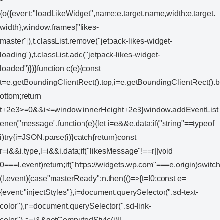
{o({event:"loadLikeWidget",name:e.target.name,width:e.target.
width},window.frames["likes-
master"]),t.classList.remove("jetpack-likes-widget-
loading"),t.classList.add("jetpack-likes-widget-
loaded")})}function c(e){const
t=e.getBoundingClientRect().top,i=e.getBoundingClientRect().b
ottom;return
t+2e3>=0&&i<=window.innerHeight+2e3}window.addEventList
ener("message",function(e){let i=e&&e.data;if("string"==typeof
i)try{i=JSON.parse(i)}catch{return}const
r=i&&i.type,l=i&&i.data;if("likesMessage"!==r||void
0===l.event)return;if("https://widgets.wp.com"===e.origin)switch
(l.event){case"masterReady":n.then(()=>{t=!0;const e=
{event:"injectStyles"},i=document.querySelector(".sd-text-
color"),n=document.querySelector(".sd-link-
color"),a=i&&getComputedStyle(i)||