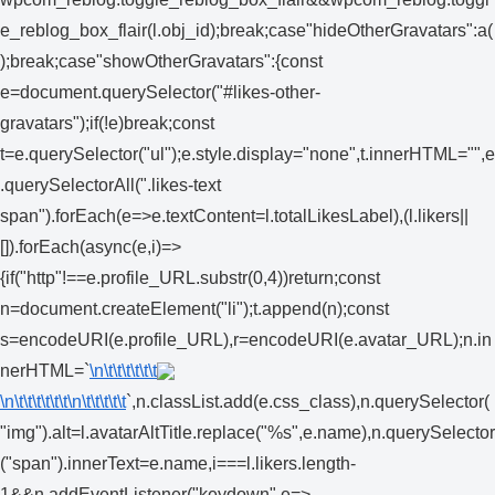
e_reblog_box_flair(l.obj_id);break;case"hideOtherGravatars":a(
);break;case"showOtherGravatars":{const
e=document.querySelector("#likes-other-
gravatars");if(!e)break;const
t=e.querySelector("ul");e.style.display="none",t.innerHTML="",e
.querySelectorAll(".likes-text
span").forEach(e=>e.textContent=l.totalLikesLabel),(l.likers||
[]).forEach(async(e,i)=>
{if("http"!==e.profile_URL.substr(0,4))return;const
n=document.createElement("li");t.append(n);const
s=encodeURI(e.profile_URL),r=encodeURI(e.avatar_URL);n.in
nerHTML=`
\n\t\t\t\t\t\t
\n\t\t\t\t\t\t
\n\t\t\t\t\t
`,n.classList.add(e.css_class),n.querySelector(
"img").alt=l.avatarAltTitle.replace("%s",e.name),n.querySelector
("span").innerText=e.name,i===l.likers.length-
1&&n.addEventListener("keydown",e=>