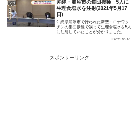
生数よりもこちらを参考にして動画を作
沖縄・浦添市の集団接種 5人に
ANN
りたい！！そして少しでも面...
生理食塩水を注射(2021年5月17
日)
沖縄県浦添市で行われた新型コロナワク
チンの集団接種で誤って生理食塩水を5人
に注射していたことが分かりました。
浦添市・松本哲治市長：「ご迷惑をお掛
2021.05.16
けしました。そしてご心配をお掛けしま
した。皆様に心からおわび申し上げま
す」 生理食塩水を注射さ...
スポンサーリンク