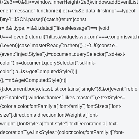
t+2e3>=0&&i<=window.innerHeight+2e3}window.addEventList
ener("message",function(e){let i=e&&e.data;if("string"==typeof
i)try{i=JSON.parse(i)}catch{return}const
r=i&&i.type,l=i&&i.data;if("likesMessage"!==r||void
0===l.event)return;if("https://widgets.wp.com"===e.origin)switch
(l.event){case"masterReady":n.then(()=>{t=!0;const e=
{event:"injectStyles"},i=document.querySelector(".sd-text-
color"),n=document.querySelector(".sd-link-
color"),a=i&&getComputedStyle(i)||
{},r=n&&getComputedStyle(n)||
{};document.body.classList.contains("single")&&o({event:"reblo
gsEnabled"},window.frames["likes-master"]),e.textStyles=
{color:a.color,fontFamily:a["font-family"],fontSize:a["font-
size"],direction:a.direction,fontWeight:a["font-
weight"],fontStyle:a["font-style"],textDecoration:a["text-
decoration"]},e.linkStyles={color:r.color,fontFamily:r["font-