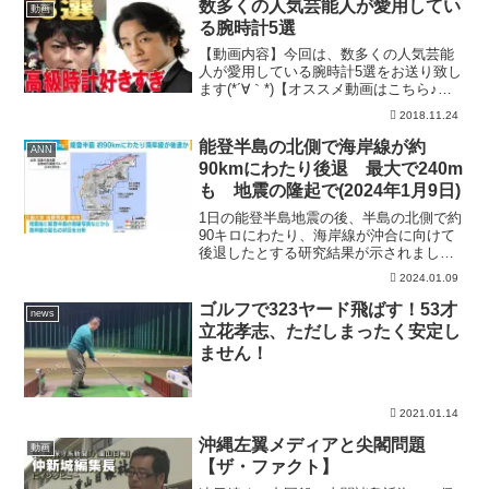
数多くの人気芸能人が愛用してい
動画
る腕時計5選
【動画内容】今回は、数多くの人気芸能
人が愛用している腕時計5選をお送り致し
ます(*´∀｀*)【オススメ動画はこちら♪】
☆突然すぎて…周囲を悲しみの渦に巻き
2018.11.24
込んだ超人気芸能人～PART2～☆実は消
されるハズだった…有名映画キャラクタ
能登半島の北側で海岸線が約
ANN
ー5選☆超...
90kmにわたり後退 最大で240m
も 地震の隆起で(2024年1月9日)
1日の能登半島地震の後、半島の北側で約
90キロにわたり、海岸線が沖合に向けて
後退したとする研究結果が示されまし
た。 広島大学の後藤秀昭准教授は地震
2024.01.09
の後に能登半島を映した衛星写真と航空
写真から、海岸線の変化の状況を日本地
ゴルフで323ヤード飛ばす！53才
news
理学会の複数の研究者と...
立花孝志、ただしまったく安定し
ません！
2021.01.14
沖縄左翼メディアと尖閣問題
動画
【ザ・ファクト】