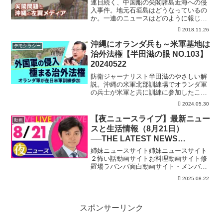
連日続く、中国船の尖閣諸島近海への侵
入事件。地元石垣島はどうなっているの
か。一連のニュースはどのように報じら
れているのか。沖縄で数少ない保守系メ
2018.11.26
ディアの八重山日報・仲新城編集長に
ザ・ファクトが独占インタビューを行っ
沖縄にオランダ兵も～米軍基地は
デモクラシー
た。【出演】里村英一（幸福...
治外法権【半田滋の眼 NO.103】
20240522
防衛ジャーナリスト半田滋のやさしい解
説。沖縄の米軍北部訓練場でオランダ軍
の兵士が米軍と共に訓練に参加したこと
が露見しました。安保条約・地位協定の
2024.05.30
下で、米軍基地は治外法権、管理権も行
う訓練も米軍の自由で日本政府には発言
【夜ニュースライブ】最新ニュー
動画
権はありません。それでも...
スと生活情報（8月21日）
──THE LATEST NEWS
SUMMARY（日テレNEWS
姉妹ニュースサイト姉妹ニュースサイト
LIVE）
２怖い話動画サイトお料理動画サイト修
羅場ラバンバ面白動画サイト・メンバー
シップ「日テレNEWSクラブ」始まりま
2025.08.22
した月額290円で所属歴に応じ色が変化し
ステータスアップしていくバッジ特典
や、ライブ配信のチャ...
スポンサーリンク