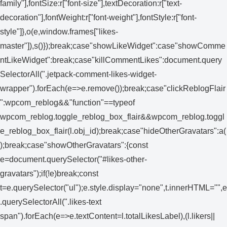
family"],fontSize:r["font-size"],textDecoration:r["text-
decoration"],fontWeight:r["font-weight"],fontStyle:r["font-
style"]},o(e,window.frames["likes-
master"]),s()});break;case"showLikeWidget":case"showComme
ntLikeWidget":break;case"killCommentLikes":document.query
SelectorAll(".jetpack-comment-likes-widget-
wrapper").forEach(e=>e.remove());break;case"clickReblogFlair
":wpcom_reblog&&"function"==typeof
wpcom_reblog.toggle_reblog_box_flair&&wpcom_reblog.toggl
e_reblog_box_flair(l.obj_id);break;case"hideOtherGravatars":a(
);break;case"showOtherGravatars":{const
e=document.querySelector("#likes-other-
gravatars");if(!e)break;const
t=e.querySelector("ul");e.style.display="none",t.innerHTML="",e
.querySelectorAll(".likes-text
span").forEach(e=>e.textContent=l.totalLikesLabel),(l.likers||