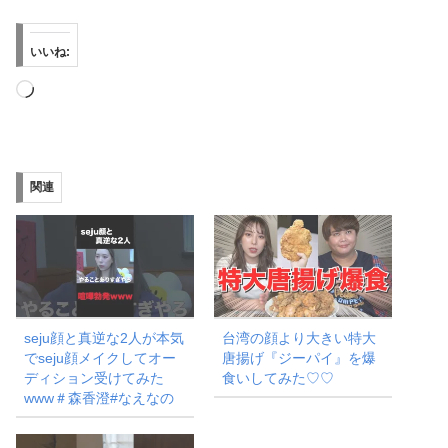
いいね:
読
み
込
み
関連
中…
seju顔と真逆な2人が本気
台湾の顔より大きい特大
でseju顔メイクしてオー
唐揚げ『ジーパイ』を爆
ディション受けてみた
食いしてみた♡♡
www＃森香澄#なえなの