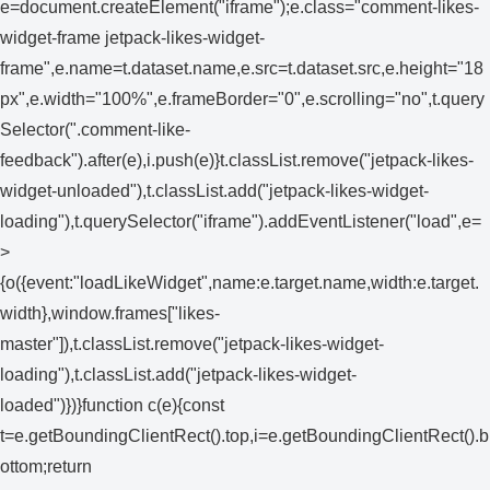
e=document.createElement("iframe");e.class="comment-likes-
widget-frame jetpack-likes-widget-
frame",e.name=t.dataset.name,e.src=t.dataset.src,e.height="18
px",e.width="100%",e.frameBorder="0",e.scrolling="no",t.query
Selector(".comment-like-
feedback").after(e),i.push(e)}t.classList.remove("jetpack-likes-
widget-unloaded"),t.classList.add("jetpack-likes-widget-
loading"),t.querySelector("iframe").addEventListener("load",e=
>
{o({event:"loadLikeWidget",name:e.target.name,width:e.target.
width},window.frames["likes-
master"]),t.classList.remove("jetpack-likes-widget-
loading"),t.classList.add("jetpack-likes-widget-
loaded")})}function c(e){const
t=e.getBoundingClientRect().top,i=e.getBoundingClientRect().b
ottom;return