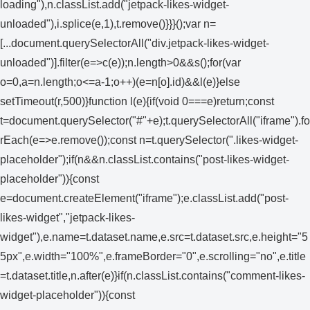
loading"),n.classList.add("jetpack-likes-widget-
unloaded"),i.splice(e,1),t.remove()}}}();var n=
[...document.querySelectorAll("div.jetpack-likes-widget-
unloaded")].filter(e=>c(e));n.length>0&&s();for(var
o=0,a=n.length;o<=a-1;o++)(e=n[o].id)&&l(e)}else
setTimeout(r,500)}function l(e){if(void 0===e)return;const
t=document.querySelector("#"+e);t.querySelectorAll("iframe").fo
rEach(e=>e.remove());const n=t.querySelector(".likes-widget-
placeholder");if(n&&n.classList.contains("post-likes-widget-
placeholder")){const
e=document.createElement("iframe");e.classList.add("post-
likes-widget","jetpack-likes-
widget"),e.name=t.dataset.name,e.src=t.dataset.src,e.height="5
5px",e.width="100%",e.frameBorder="0",e.scrolling="no",e.title
=t.dataset.title,n.after(e)}if(n.classList.contains("comment-likes-
widget-placeholder")){const