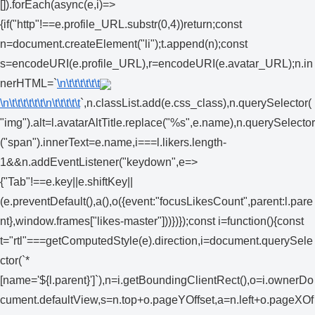
[]).forEach(async(e,i)=>
{if("http"!==e.profile_URL.substr(0,4))return;const
n=document.createElement("li");t.append(n);const
s=encodeURI(e.profile_URL),r=encodeURI(e.avatar_URL);n.in
nerHTML=`
\n\t\t\t\t\t\t
\n\t\t\t\t\t\t
\n\t\t\t\t\t
`,n.classList.add(e.css_class),n.querySelector(
"img").alt=l.avatarAltTitle.replace("%s",e.name),n.querySelector
("span").innerText=e.name,i===l.likers.length-
1&&n.addEventListener("keydown",e=>
{"Tab"!==e.key||e.shiftKey||
(e.preventDefault(),a(),o({event:"focusLikesCount",parent:l.pare
nt},window.frames["likes-master"]))})});const i=function(){const
t="rtl"===getComputedStyle(e).direction,i=document.querySele
ctor(`*
[name='${l.parent}']`),n=i.getBoundingClientRect(),o=i.ownerDo
cument.defaultView,s=n.top+o.pageYOffset,a=n.left+o.pageXOf