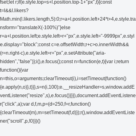
fset;let r;if(e.style.top=s+l.position.top-1+"px",t){const
t=l&&l.likers?
Math.min(l.likers.length,5):0;r=a+l.position.left+24*t+4,e.style.tra
nsform="translateX(-100%)"}else
r=a+l.position.left;e.style.left=r+"px",e.style.left="-9999px",e.styl
e.display="block";const c=e.offsetWidth;r+c>o.innerWidth&&
(r=n.right-c),e.style.left=r+"px",e.setAttribute("aria-
hidden","false")};i(),e.focus();const n=function(e,t){var i;return
function(){var
n=this,o=arguments;clearTimeout(i),i=setTimeout(function()
{e.apply(n,o)},t)}},s=n(i,100);e.__resizeHandler=s,window.addE
ventListener("resize",s),e.focus()}}}),document.addEventListene
r("click",a);var d,f,m,p=(d=250,f=r,function()
{clearTimeout(m),m=setTimeout(f,d)});r(),window.addEventListe
ner("scroll",p,!0)})()