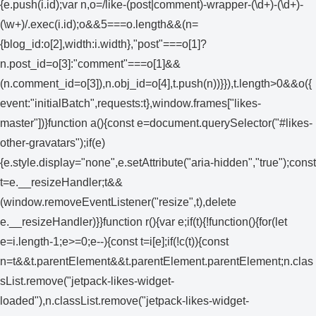
{e.push(i.id);var n,o=/like-(post|comment)-wrapper-(\d+)-(\d+)-
(\w+)/.exec(i.id);o&&5===o.length&&(n=
{blog_id:o[2],width:i.width},"post"===o[1]?
n.post_id=o[3]:"comment"===o[1]&&
(n.comment_id=o[3]),n.obj_id=o[4],t.push(n))}}),t.length>0&&o({
event:"initialBatch",requests:t},window.frames["likes-
master"])}function a(){const e=document.querySelector("#likes-
other-gravatars");if(e)
{e.style.display="none",e.setAttribute("aria-hidden","true");const
t=e.__resizeHandler;t&&
(window.removeEventListener("resize",t),delete
e.__resizeHandler)}}function r(){var e;if(t){!function(){for(let
e=i.length-1;e>=0;e--){const t=i[e];if(!c(t)){const
n=t&&t.parentElement&&t.parentElement.parentElement;n.clas
sList.remove("jetpack-likes-widget-
loaded"),n.classList.remove("jetpack-likes-widget-