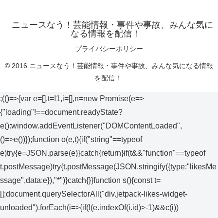
ニュースなう！芸能情報・事件や事故、みんな気に
なる情報を配信！
プライバシーポリシー
© 2016 ニュースなう！芸能情報・事件や事故、みんな気になる情報
を配信！.
;(()=>{var e=[],t=!1,i=[],n=new Promise(e=>
{"loading"!==document.readyState?
e():window.addEventListener("DOMContentLoaded",
()=>e())});function o(e,t){if("string"==typeof
e)try{e=JSON.parse(e)}catch{return}if(t&&"function"==typeof
t.postMessage)try{t.postMessage(JSON.stringify({type:"likesMe
ssage",data:e}),"*")}catch{}}function s(){const t=
[];document.querySelectorAll("div.jetpack-likes-widget-
unloaded").forEach(i=>{if(!(e.indexOf(i.id)>-1)&&c(i))