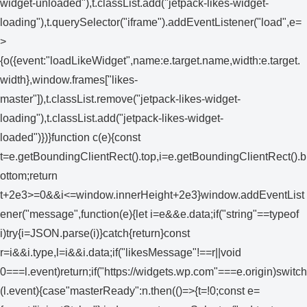
widget-unloaded"),t.classList.add("jetpack-likes-widget-
loading"),t.querySelector("iframe").addEventListener("load",e=
>
{o({event:"loadLikeWidget",name:e.target.name,width:e.target.
width},window.frames["likes-
master"]),t.classList.remove("jetpack-likes-widget-
loading"),t.classList.add("jetpack-likes-widget-
loaded")})}function c(e){const
t=e.getBoundingClientRect().top,i=e.getBoundingClientRect().b
ottom;return
t+2e3>=0&&i<=window.innerHeight+2e3}window.addEventList
ener("message",function(e){let i=e&&e.data;if("string"==typeof
i)try{i=JSON.parse(i)}catch{return}const
r=i&&i.type,l=i&&i.data;if("likesMessage"!==r||void
0===l.event)return;if("https://widgets.wp.com"===e.origin)switch
(l.event){case"masterReady":n.then(()=>{t=!0;const e=