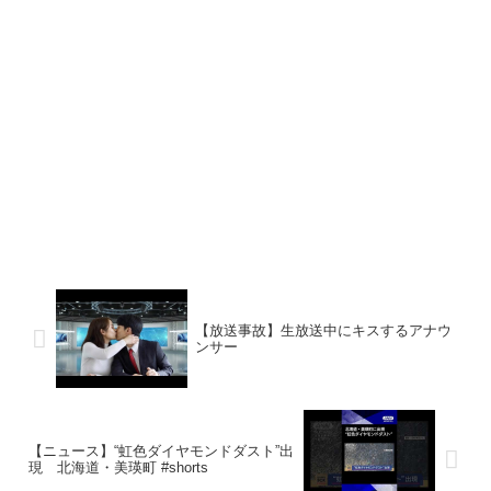
【放送事故】生放送中にキスするアナウ
ンサー
【ニュース】“虹色ダイヤモンドダスト”出
現 北海道・美瑛町 #shorts