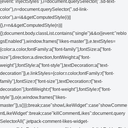
{event:"injectStyles"},i=document.querySelector(".sd-text-
color"),n=document.querySelector(".sd-link-
color"),a=i&&getComputedStyle(i)||
{},r=n&&getComputedStyle(n)||
{};document.body.classList.contains("single")&&o({event:"reblo
gsEnabled"},window.frames["likes-master"]),e.textStyles=
{color:a.color,fontFamily:a["font-family"],fontSize:a["font-
size"],direction:a.direction,fontWeight:a["font-
weight"],fontStyle:a["font-style"],textDecoration:a["text-
decoration"]},e.linkStyles={color:r.color,fontFamily:r["font-
family"],fontSize:r["font-size"],textDecoration:r["text-
decoration"],fontWeight:r["font-weight"],fontStyle:r["font-
style"]},o(e,window.frames["likes-
master"]),s()});break;case"showLikeWidget":case"showComme
ntLikeWidget":break;case"killCommentLikes":document.query
SelectorAll(".jetpack-comment-likes-widget-