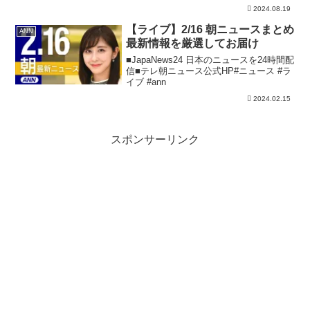
ることが分かりました。 兵庫県の元幹
2024.08.19
部職員（当時60歳）が作成した斎藤知事
のパワハラ疑惑などを告発した文書につ
【ライブ】2/16 朝ニュースまとめ
ANN
いて、百条委員会は県...
最新情報を厳選してお届け
■JapaNews24 日本のニュースを24時間配
信■テレ朝ニュース公式HP#ニュース #ラ
イブ #ann
2024.02.15
スポンサーリンク