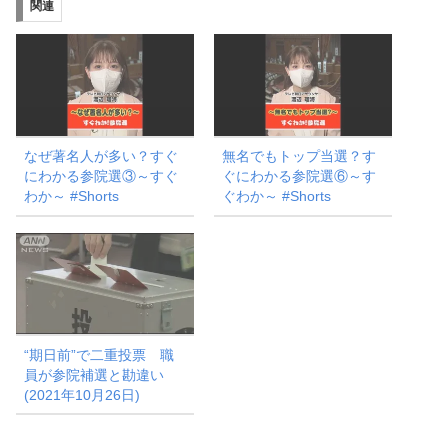
関連
中…
なぜ著名人が多い？すぐ
無名でもトップ当選？す
にわかる参院選③～すぐ
ぐにわかる参院選⑥～す
わか～ #Shorts
ぐわか～ #Shorts
“期日前”で二重投票 職
員が参院補選と勘違い
(2021年10月26日)