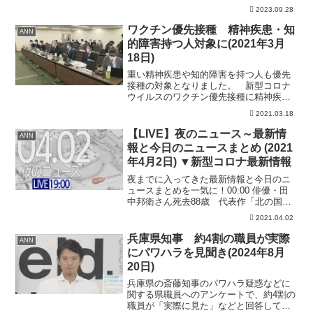
た。 28日午後1時すぎ、大田区東矢口の
2023.09.28
住宅で「住人と連絡が取れない」と訪問
介護の業者から通報がありました。 警
ワクチン優先接種 精神疾患・知
ANN
視庁によりますと、...
的障害持つ人対象に(2021年3月
18日)
重い精神疾患や知的障害を持つ人も優先
接種の対象となりました。 新型コロナ
ウイルスのワクチン優先接種に精神疾患
で入院中の人や知的障害があると判定さ
2021.03.18
れ、療育手帳を持つ人約210万人を加える
ことが厚生労働省の専門部会で了承され
【LIVE】夜のニュース～最新情
ANN
ました。 海外の論文...
報と今日のニュースまとめ (2021
年4月2日) ▼新型コロナ最新情報
夜までに入ってきた最新情報と今日のニ
ュースまとめを一気に！00:00 俳優・田
中邦衛さん死去88歳 代表作「北の国か
ら」01:00 トンネルで特急列車が脱線
2021.04.02
死傷者100人超え 台湾03:06 大阪で新た
に613人の感染確認 4日連続東京上...
兵庫県知事 約4割の職員が実際
ANN
にパワハラを見聞き(2024年8月
20日)
兵庫県の斎藤知事のパワハラ疑惑などに
関する県職員へのアンケートで、約4割の
職員が「実際に見た」などと回答してい