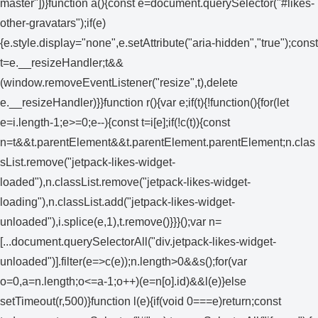
master"])}function a(){const e=document.querySelector("#likes-
other-gravatars");if(e)
{e.style.display="none",e.setAttribute("aria-hidden","true");const
t=e.__resizeHandler;t&&
(window.removeEventListener("resize",t),delete
e.__resizeHandler)}}function r(){var e;if(t){!function(){for(let
e=i.length-1;e>=0;e--){const t=i[e];if(!c(t)){const
n=t&&t.parentElement&&t.parentElement.parentElement;n.clas
sList.remove("jetpack-likes-widget-
loaded"),n.classList.remove("jetpack-likes-widget-
loading"),n.classList.add("jetpack-likes-widget-
unloaded"),i.splice(e,1),t.remove()}}}();var n=
[...document.querySelectorAll("div.jetpack-likes-widget-
unloaded")].filter(e=>c(e));n.length>0&&s();for(var
o=0,a=n.length;o<=a-1;o++)(e=n[o].id)&&l(e)}else
setTimeout(r,500)}function l(e){if(void 0===e)return;const