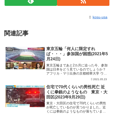
kosu-usa
関連記事
東京五輪「何人に限定すれ
ANN
ば・・・」参加国が困惑(2021年5
月24日)
東京五輪まであと2カ月に迫った今、参加
国は日本をどう見ているのでしょうか？
アフリカ・マリ出身の京都精華大学 ウス
ビ・サコ学長に現地の声をききます。
2021.05.23
「開催国・日本の主体性があまり感じら
れない。去年から複数の開催プランを出
住宅で70代くらいの男性死亡 近
ANN
す事ができたはず」「マ...
くに拳銃のようなもの 東京・大
田区(2023年9月29日)
東京・大田区の住宅で70代くらいの男性
が死亡しているのが見つかりました。近
くには拳銃のようなものが落ちていまし