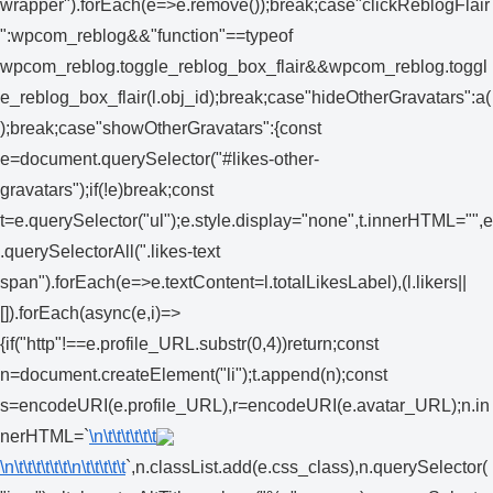
wrapper").forEach(e=>e.remove());break;case"clickReblogFlair
":wpcom_reblog&&"function"==typeof
wpcom_reblog.toggle_reblog_box_flair&&wpcom_reblog.toggl
e_reblog_box_flair(l.obj_id);break;case"hideOtherGravatars":a(
);break;case"showOtherGravatars":{const
e=document.querySelector("#likes-other-
gravatars");if(!e)break;const
t=e.querySelector("ul");e.style.display="none",t.innerHTML="",e
.querySelectorAll(".likes-text
span").forEach(e=>e.textContent=l.totalLikesLabel),(l.likers||
[]).forEach(async(e,i)=>
{if("http"!==e.profile_URL.substr(0,4))return;const
n=document.createElement("li");t.append(n);const
s=encodeURI(e.profile_URL),r=encodeURI(e.avatar_URL);n.in
nerHTML=`
\n\t\t\t\t\t\t
\n\t\t\t\t\t\t
\n\t\t\t\t\t
`,n.classList.add(e.css_class),n.querySelector(