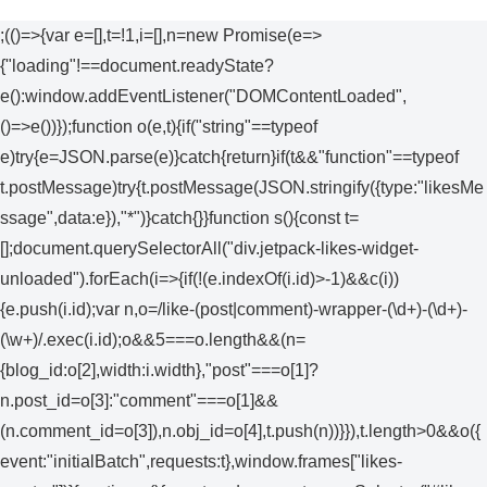
;(()=>{var e=[],t=!1,i=[],n=new Promise(e=>
{"loading"!==document.readyState?
e():window.addEventListener("DOMContentLoaded",
()=>e())});function o(e,t){if("string"==typeof
e)try{e=JSON.parse(e)}catch{return}if(t&&"function"==typeof
t.postMessage)try{t.postMessage(JSON.stringify({type:"likesMe
ssage",data:e}),"*")}catch{}}function s(){const t=
[];document.querySelectorAll("div.jetpack-likes-widget-
unloaded").forEach(i=>{if(!(e.indexOf(i.id)>-1)&&c(i))
{e.push(i.id);var n,o=/like-(post|comment)-wrapper-(\d+)-(\d+)-
(\w+)/.exec(i.id);o&&5===o.length&&(n=
{blog_id:o[2],width:i.width},"post"===o[1]?
n.post_id=o[3]:"comment"===o[1]&&
(n.comment_id=o[3]),n.obj_id=o[4],t.push(n))}}),t.length>0&&o({
event:"initialBatch",requests:t},window.frames["likes-