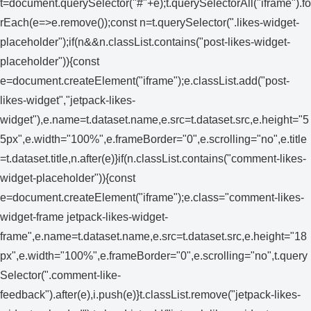
t=document.querySelector("#"+e);t.querySelectorAll("iframe").fo
rEach(e=>e.remove());const n=t.querySelector(".likes-widget-
placeholder");if(n&&n.classList.contains("post-likes-widget-
placeholder")){const
e=document.createElement("iframe");e.classList.add("post-
likes-widget","jetpack-likes-
widget"),e.name=t.dataset.name,e.src=t.dataset.src,e.height="5
5px",e.width="100%",e.frameBorder="0",e.scrolling="no",e.title
=t.dataset.title,n.after(e)}if(n.classList.contains("comment-likes-
widget-placeholder")){const
e=document.createElement("iframe");e.class="comment-likes-
widget-frame jetpack-likes-widget-
frame",e.name=t.dataset.name,e.src=t.dataset.src,e.height="18
px",e.width="100%",e.frameBorder="0",e.scrolling="no",t.query
Selector(".comment-like-
feedback").after(e),i.push(e)}t.classList.remove("jetpack-likes-