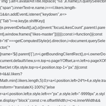
"img").alt=l.avatarAltTitle.replace("%s",e.name),n.querySelector
("span").innerText=e.name,i===l.likers.length-
1&&n.addEventListener("keydown",e=>
{"Tab"!==e.key||e.shiftKey||
(e.preventDefault(),a(),o({event:"focusLikesCount",parent:l.pare
nt},window.frames["likes-master"]))})});const i=function(){const
t="rtl"===getComputedStyle(e).direction,i=document.querySele
ctor(`*
[name='${l.parent}']`),n=i.getBoundingClientRect(),o=i.ownerDo
cument.defaultView,s=n.top+o.pageYOffset,a=n.left+o.pageXOf
fset;let r;if(e.style.top=s+l.position.top-1+"px",t){const
t=l&&l.likers?
Math.min(l.likers.length,5):0;r=a+l.position.left+24*t+4,e.style.tra
nsform="translateX(-100%)"}else
r=a+l.position.left;e.style.left=r+"px",e.style.left="-9999px",e.styl
e.display="block";const c=e.offsetWidth;r+c>o.innerWidth&&