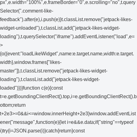
px",e.width="100%",e.frameBorder="0",e.scrolling="no",t.query
Selector(".comment-like-
feedback").after(e),i.push(e)}t.classList.remove("jetpack-likes-
widget-unloaded"),t.classList.add("jetpack-likes-widget-
loading"),t.querySelector("iframe").addEventListener("load",e=
>
{o({event:"loadLikeWidget",name:e.target.name,width:e.target.
width},window.frames["likes-
master"]),t.classList.remove("jetpack-likes-widget-
loading"),t.classList.add("jetpack-likes-widget-
loaded")})}function c(e){const
t=e.getBoundingClientRect().top,i=e.getBoundingClientRect().b
ottom;return
t+2e3>=0&&i<=window.innerHeight+2e3}window.addEventList
ener("message",function(e){let i=e&&e.data;if("string"==typeof
i)try{i=JSON.parse(i)}catch{return}const