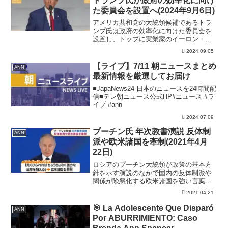
トランプ氏が政府の効率化に向け
た委員会を設置へ(2024年9月6日)
アメリカ共和党の大統領候補であるトラ
ンプ氏は政府の効率化に向けた委員会を
設置し、トップに実業家のイーロン・マ
スク氏を起用すると述べました。共和
2024.09.05
党 トランプ前大統領「政府の効率化委
員会を設置するつもりだ。イーロンは忙
【ライブ】7/11 朝ニュースまとめ
ANN
しくないので、トップを率い...
最新情報を厳選してお届け
■JapaNews24 日本のニュースを24時間配
信■テレ朝ニュース公式HP#ニュース #ラ
イブ #ann
2024.07.09
プーチン氏 年次教書演説 反体制
ANN
派や欧米諸国を牽制(2021年4月
22日)
ロシアのプーチン大統領が政策の基本方
針を示す演説のなかで国内の反体制派や
関係が険悪化する欧米諸国を強い言葉で
牽制（けんせい）しました。 プーチン
2021.04.21
大統領は21日の年次教書演説のなかで反
体制派の運動は外国の勢力が支援するロ
🎯 La Adolescente Que Disparó
ANN
シアへの敵対行為だとの...
Por ABURRIMIENTO: Caso