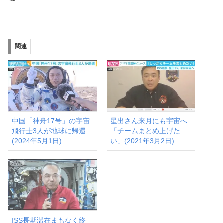
み
込
み
関連
中…
中国「神舟17号」の宇宙
星出さん来月にも宇宙へ
飛行士3人が地球に帰還
「チームまとめ上げた
(2024年5月1日)
い」(2021年3月2日)
ISS長期滞在まもなく終