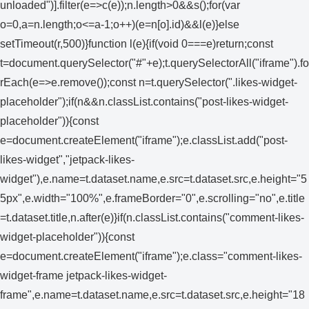
unloaded")].filter(e=>c(e));n.length>0&&s();for(var
o=0,a=n.length;o<=a-1;o++)(e=n[o].id)&&l(e)}else
setTimeout(r,500)}function l(e){if(void 0===e)return;const
t=document.querySelector("#"+e);t.querySelectorAll("iframe").fo
rEach(e=>e.remove());const n=t.querySelector(".likes-widget-
placeholder");if(n&&n.classList.contains("post-likes-widget-
placeholder")){const
e=document.createElement("iframe");e.classList.add("post-
likes-widget","jetpack-likes-
widget"),e.name=t.dataset.name,e.src=t.dataset.src,e.height="5
5px",e.width="100%",e.frameBorder="0",e.scrolling="no",e.title
=t.dataset.title,n.after(e)}if(n.classList.contains("comment-likes-
widget-placeholder")){const
e=document.createElement("iframe");e.class="comment-likes-
widget-frame jetpack-likes-widget-
frame",e.name=t.dataset.name,e.src=t.dataset.src,e.height="18