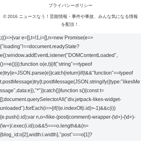
プライバシーポリシー
© 2016 ニュースなう！芸能情報・事件や事故、みんな気になる情報
を配信！.
;(()=>{var e=[],t=!1,i=[],n=new Promise(e=>
{"loading"!==document.readyState?
e():window.addEventListener("DOMContentLoaded",
()=>e())});function o(e,t){if("string"==typeof
e)try{e=JSON.parse(e)}catch{return}if(t&&"function"==typeof
t.postMessage)try{t.postMessage(JSON.stringify({type:"likesMe
ssage",data:e}),"*")}catch{}}function s(){const t=
[];document.querySelectorAll("div.jetpack-likes-widget-
unloaded").forEach(i=>{if(!(e.indexOf(i.id)>-1)&&c(i))
{e.push(i.id);var n,o=/like-(post|comment)-wrapper-(\d+)-(\d+)-
(\w+)/.exec(i.id);o&&5===o.length&&(n=
{blog_id:o[2],width:i.width},"post"===o[1]?