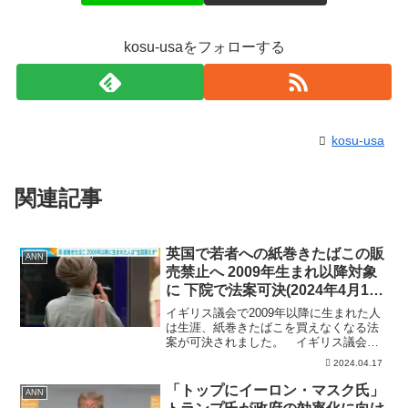
kosu-usaをフォローする
kosu-usa
関連記事
英国で若者への紙巻きたばこの販
ANN
売禁止へ 2009年生まれ以降対象
に 下院で法案可決(2024年4月17
日)
イギリス議会で2009年以降に生まれた人
は生涯、紙巻きたばこを買えなくなる法
案が可決されました。 イギリス議会下
院で16日、2027年から紙巻きたばこを販
2024.04.17
売できる対象年齢を現在の18歳から毎年1
歳ずつ引き上げる法案が可決されまし
「トップにイーロン・マスク氏」
ANN
た。 店など...