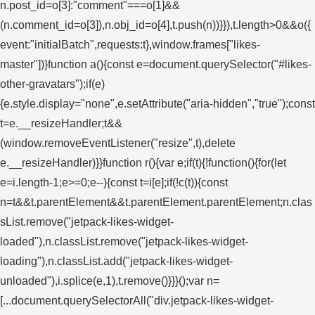
n.post_id=o[3]:"comment"===o[1]&&
(n.comment_id=o[3]),n.obj_id=o[4],t.push(n))}}),t.length>0&&o({
event:"initialBatch",requests:t},window.frames["likes-
master"])}function a(){const e=document.querySelector("#likes-
other-gravatars");if(e)
{e.style.display="none",e.setAttribute("aria-hidden","true");const
t=e.__resizeHandler;t&&
(window.removeEventListener("resize",t),delete
e.__resizeHandler)}}function r(){var e;if(t){!function(){for(let
e=i.length-1;e>=0;e--){const t=i[e];if(!c(t)){const
n=t&&t.parentElement&&t.parentElement.parentElement;n.clas
sList.remove("jetpack-likes-widget-
loaded"),n.classList.remove("jetpack-likes-widget-
loading"),n.classList.add("jetpack-likes-widget-
unloaded"),i.splice(e,1),t.remove()}}}();var n=
[...document.querySelectorAll("div.jetpack-likes-widget-