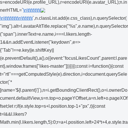
s=encodeURI(e.profile_URL),r=encodeURI(e.avatar_URL);n.in
nerHTML=`
\n\t\t\t\t\t\t
\n\t\t\t\t\t\t
\n\t\t\t\t\t
`,n.classList.add(e.css_class),n.querySelector(
"img").alt=l.avatarAltTitle.replace("%s",e.name),n.querySelector
("span").innerText=e.name,i===l.likers.length-
1&&n.addEventListener("keydown",e=>
{"Tab"!==e.key||e.shiftKey||
(e.preventDefault(),a(),o({event:"focusLikesCount",parent:l.pare
nt},window.frames["likes-master"]))})});const i=function(){const
t="rtl"===getComputedStyle(e).direction,i=document.querySele
ctor(`*
[name='${l.parent}']`),n=i.getBoundingClientRect(),o=i.ownerDo
cument.defaultView,s=n.top+o.pageYOffset,a=n.left+o.pageXOf
fset;let r;if(e.style.top=s+l.position.top-1+"px",t){const
t=l&&l.likers?
Math.min(l.likers.length,5):0;r=a+l.position.left+24*t+4,e.style.tra