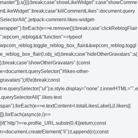
master"]),s()});break;case"showLikeWidget":case"showComme
ntLikeWidget":break;case"killCommentLikes":document.query
SelectorAll(".jetpack-comment-likes-widget-
wrapper").forEach(e=>e.remove());break;case"clickReblogFlair
":wpcom_reblog&&"function"==typeof
wpcom_reblog.toggle_reblog_box_flair&&wpcom_reblog.toggl
e_reblog_box_flair(l.obj_id);break;case"hideOtherGravatars":a(
);break;case"showOtherGravatars":{const
e=document.querySelector("#likes-other-
gravatars");if(!e)break;const
t=e.querySelector("ul");e.style.display="none",t.innerHTML="",e
.querySelectorAll(".likes-text
span").forEach(e=>e.textContent=l.totalLikesLabel),(l.likers||
[]).forEach(async(e,i)=>
{if("http"!==e.profile_URL.substr(0,4))return;const
n=document.createElement("li");t.append(n);const