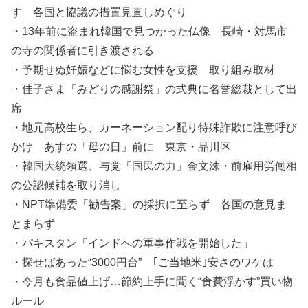
す 各国と協議の措置見直しめぐり
・13年前に盗まれ韓国で見つかった仏像 長崎・対馬市
の寺の関係者に引き渡される
・予期せぬ妊娠などに悩む女性を支援 取り組み取材
・佳子さま「みどりの感謝祭」の式典に名誉総裁として出
席
・地元高校生ら、カーネーション配り特殊詐欺に注意呼び
かけ あすの「母の日」前に 東京・品川区
・韓国大統領選、与党「国民の力」金文洙・前雇用労働相
の公認候補を取り消し
・NPT準備委「勧告案」の採択に至らず 各国の意見ま
とまらず
・パキスタン「インドへの軍事作戦を開始した」
・探せばあった“3000円台” ｢ご当地米｣安さのワケは
・今月も食品値上げ…節約上手に聞く“食費浮かす”買い物
ルール