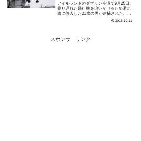
アイルランドのダブリン空港で9月25日、
乗り遅れた飛行機を追いかけるため滑走
路に侵入した23歳の男が逮捕された。
TomoNewsチャンネル登録 ►►チャンネ
2018.10.11
ル登録「TomoNews（トモニュース）」
は国内外の最新ニュースをＣＧアニメー
ション...
スポンサーリンク