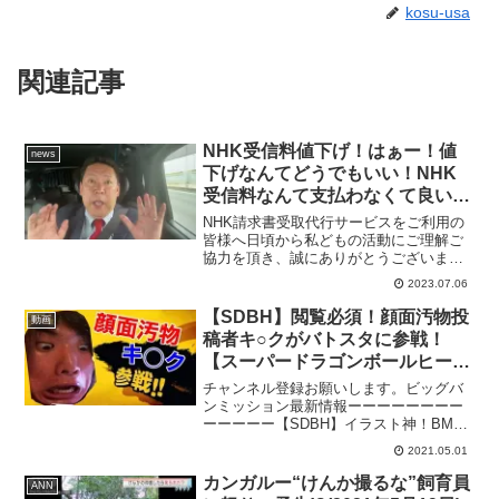
kosu-usa
関連記事
NHK受信料値下げ！はぁー！値
news
下げなんてどうでもいい！NHK
受信料なんて支払わなくて良いの
だから、、、その方法の紹介 元
NHK請求書受取代行サービスをご利用の
NHK職員で元国会議員の立花孝
皆様へ日頃から私どもの活動にご理解ご
協力を頂き、誠にありがとうございま
志の解説
す。さて、掲題の受取代行サービスは、
2023.07.06
皆様からは一切料金を頂いてはおりませ
んが、この業務を司法書士法人永田町事
【SDBH】閲覧必須！顔面汚物投
動画
務所に委託し、NHK党が...
稿者キ○クがバトスタに参戦！
【スーパードラゴンボールヒーロ
ーズ バトスタ ビッグバンミッ
チャンネル登録お願いします。ビッグバ
ション】
ンミッション最新情報ーーーーーーーー
ーーーーー【SDBH】イラスト神！BM8
弾SEC判明！環境最強アビリティ来る
2021.05.01
か？【スーパードラゴンボールヒーロー
ズ ビッグバンミッション8弾SEC】ーー
カンガルー“けんか撮るな”飼育員
ANN
ーーーーーーーー...