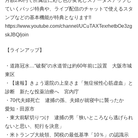
月額290円で所属歴に応じ色が変化しステータスアップし
ていくバッジ特典や、ライブ配信のチャットで使えるスタ
ンプなどの基本機能が特典となります!!
https://www.youtube.com/channel/UCuTAXTexrhetbOe3zg
skJBQ/join
【ラインアップ】
・道路冠水…“破裂”の水道管は約60年前に設置 大阪市城
東区
・【速報】きょう退院の上皇さま「無症候性心筋虚血」と
診断 新たな投薬治療へ 宮内庁
・70代夫婦死亡 逮捕の孫、夫婦が就寝中に襲ったか
愛知・田原市
・東大前駅切りつけ 逮捕の男「狭いところなら逃げられ
ないと思い、犯行を決意」
・米トランプ大統領、関税の最低基準「10％」の認識示