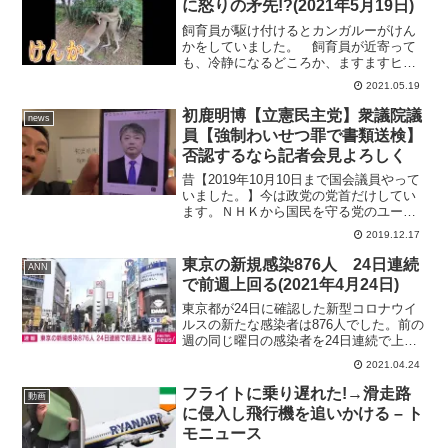
に怒りの矛先!?(2021年5月19日)
飼育員が駆け付けるとカンガルーがけん
かをしていました。 飼育員が近寄って
も、冷静になるどころか、ますますヒー
トアップ。 そして、落ち着いたかと思
2021.05.19
ったら、まさかの行動に・・・。収まら
ぬ怒りの矛先は飼育員に向けられたよう
初鹿明博【立憲民主党】衆議院議
news
です。 この施設によりま...
員【強制わいせつ罪で書類送検】
否認するなら記者会見よろしく
昔【2019年10月10日まで国会議員やって
いました。】今は政党の党首だけしてい
ます。ＮＨＫから国民を守る党のユーチ
ューブチャンネル→★現在ＮＨＫから国
2019.12.17
民を守る党には３６名【国会議員２名・
地方議員３４名】の現職議員が在籍して
東京の新規感染876人 24日連続
ANN
おります。★ＮＨ...
で前週上回る(2021年4月24日)
東京都が24日に確認した新型コロナウイ
ルスの新たな感染者は876人でした。前の
週の同じ曜日の感染者を24日連続で上回
りました。 感染が確認されたのは10歳
2021.04.24
未満から90代の876人で、先週の土曜日と
比べて17人増えました。 前の週の同じ
フライトに乗り遅れた!→滑走路
動画
曜日を...
に侵入し飛行機を追いかける – ト
モニュース