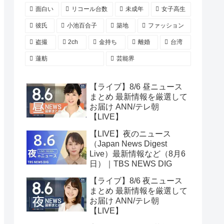
面白い
リコール台数
未成年
女子高生
彼氏
小池百合子
築地
ファッション
盗撮
2ch
金持ち
離婚
台湾
蓮舫
芸能界
【ライブ】8/6 昼ニュース
まとめ 最新情報を厳選して
お届け ANN/テレ朝
【LIVE】
【LIVE】夜のニュース
（Japan News Digest
Live）最新情報など（8月6
日）｜TBS NEWS DIG
【ライブ】8/6 夜ニュース
まとめ 最新情報を厳選して
お届け ANN/テレ朝
【LIVE】