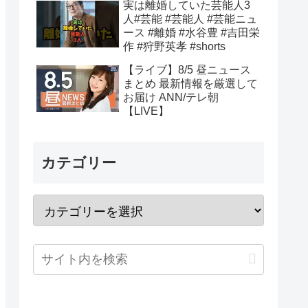
実は離婚していた芸能人3
人#芸能 #芸能人 #芸能ニュ
ース #離婚 #水谷豊 #吉田栄
作 #狩野英孝 #shorts
【ライブ】8/5 昼ニュース
まとめ 最新情報を厳選して
お届け ANN/テレ朝
【LIVE】
カテゴリー