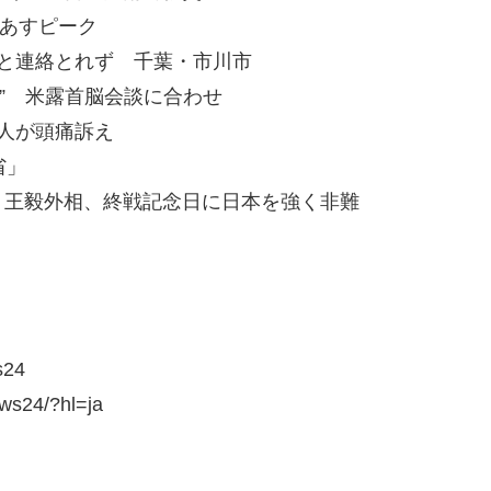
あすピーク
と連絡とれず 千葉・市川市
” 米露首脳会談に合わせ
人が頭痛訴え
省」
・王毅外相、終戦記念日に日本を強く非難
s24
ws24/?hl=ja