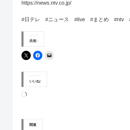
https://news.ntv.co.jp/
#日テレ​​ #ニュース​ #live #まとめ #ntv
共有:
いいね:
読
み
込
み
関連