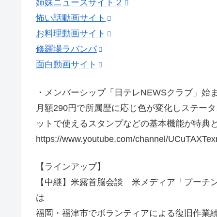
姉妹ニュースサイト２
怖い話動画サイト
お料理動画サイト
修羅場ラバンバ
面白動画サイト
・メンバーシップ「日テレNEWSクラブ」始
月額290円で所属歴に応じ色が変化しステー
ットで使えるスタンプなどの基本機能が特典と
https://www.youtube.com/channel/UCuTAXTex
【ラインアップ】
【中継】米露首脳会談 米メディア「プーチ
は
福岡・福津市でボランティアによる復旧作業