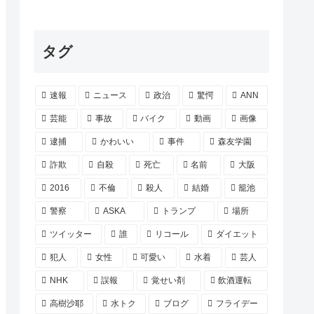
タグ
速報
ニュース
政治
驚愕
ANN
芸能
事故
バイク
動画
画像
逮捕
かわいい
事件
森友学園
詐欺
自殺
死亡
名前
大阪
2016
不倫
殺人
結婚
籠池
警察
ASKA
トランプ
場所
ツイッター
誰
リコール
ダイエット
犯人
女性
可愛い
水着
芸人
NHK
誤報
覚せい剤
飲酒運転
高樹沙耶
水トク
ブログ
フライデー