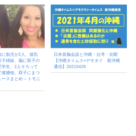
内に胎児が2人、彼氏
日米首脳会談と沖縄・台湾・尖閣
双子姉妹、脳に双子の
【沖縄タイムス×デモタイ 新沖縄
児学生、2人そろって
通信】20210426
で逮捕他、双子にまつ
ースまとめ – トモニ