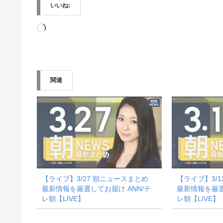
いいね:
読
み
込
み
関連
中…
【ライブ】3/27 朝ニュースまとめ
【ライブ】3/
最新情報を厳選してお届け ANN/テ
最新情報を厳選
レ朝【LIVE】
レ朝【LIVE】