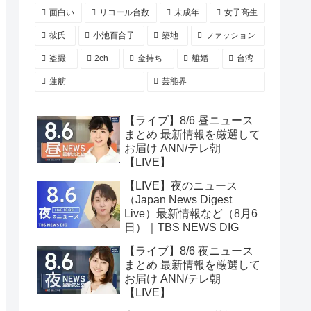
面白い
リコール台数
未成年
女子高生
彼氏
小池百合子
築地
ファッション
盗撮
2ch
金持ち
離婚
台湾
蓮舫
芸能界
【ライブ】8/6 昼ニュース
まとめ 最新情報を厳選して
お届け ANN/テレ朝
【LIVE】
【LIVE】夜のニュース
（Japan News Digest
Live）最新情報など（8月6
日）｜TBS NEWS DIG
【ライブ】8/6 夜ニュース
まとめ 最新情報を厳選して
お届け ANN/テレ朝
【LIVE】