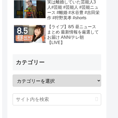
実は離婚していた芸能人3
人#芸能 #芸能人 #芸能ニュ
ース #離婚 #水谷豊 #吉田栄
作 #狩野英孝 #shorts
【ライブ】8/5 昼ニュース
まとめ 最新情報を厳選して
お届け ANN/テレ朝
【LIVE】
カテゴリー