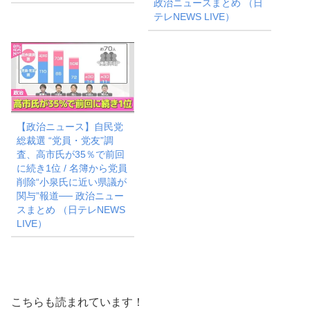
政治ニュースまとめ （日
テレNEWS LIVE）
【政治ニュース】自民党
総裁選 “党員・党友”調
査、高市氏が35％で前回
に続き1位 / 名簿から党員
削除“小泉氏に近い県議が
関与”報道── 政治ニュー
スまとめ （日テレNEWS
LIVE）
こちらも読まれています！