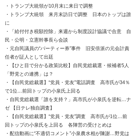
・トランプ大統領が10月末に来日で調整
・トランプ大統領 来月末訪日で調整 日本のトップは誰
に
・「給付付き税額控除」来週から制度設計協議で合意 自
民・公明・立憲幹事長ら会談
・元自民議員の“パーティー券”事件 旧安倍派の元会計責
任者が証人として出廷
・【ひと目で分かる政策比較】自民党総裁選・候補者5人
「野党との連携」は？
・【自民党総裁選】“党員・党友”電話調査 高市氏が34％
で1位…前回トップの小泉氏上回る
・自民党総裁選「誰を支持？」高市氏が小泉氏を逆転…ナ
ゼ 【日テレ独自調査】
・【自民党総裁選】“党員・党友”調査 高市氏が1位…前
回トップの小泉氏を上回る 各陣営の受けとめは
・配信動画に“不適切コメント”小泉農水相が陳謝…野党は