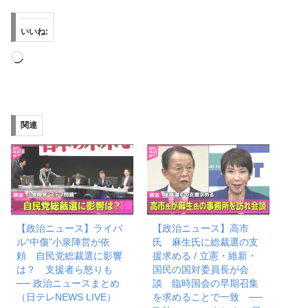
いいね:
読
み
込
み
関連
中…
【政治ニュース】ライバ
【政治ニュース】高市
ル“中傷”小泉陣営が依
氏 麻生氏に総裁選の支
頼 自民党総裁選に影響
援求める / 立憲・維新・
は？ 支援者ら怒りも
国民の国対委員長が会
── 政治ニュースまとめ
談 臨時国会の早期召集
（日テレNEWS LIVE）
を求めることで一致 ──