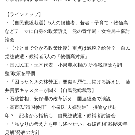
【ラインアップ】
・【自民党総裁選】5人の候補者、若者・子育て・物価高
などテーマに自身の政策訴え 党の青年局・女性局主催討
論会
・【ひと目で分かる政策比較】重点は減税？給付？ 自民
党総裁選・候補者5人の「物価高対策」
・国民民主・玉木代表 小泉農水相の“所得税控除を調
整”政策を評価
・「困ったときの林芳正」要職を歴任…掲げる訴えは 藤
井貴彦キャスターが聞く【自民党総裁選】
・石破首相、安保理の改革訴え 国連総会で演説
・高市氏“靖国参拝” 小泉氏“夫婦別姓” 持論なぜ封
印？ 記者から指摘も 自民総裁選・候補者討論会
・「私なりの考え方を申し述べたい」石破首相“戦後80年
見解”発表の方針