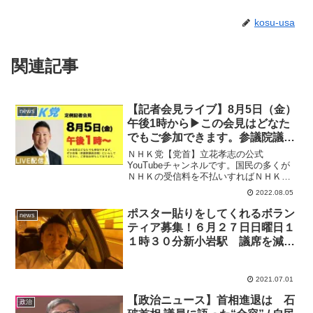
kosu-usa
関連記事
【記者会見ライブ】8月5日（金）
news
午後1時から▶︎この会見はどなた
でもご参加できます。参議院議員
会館でお待ちしております。
ＮＨＫ党【党首】立花孝志の公式
YouTubeチャンネルです。国民の多くが
ＮＨＫの受信料を不払いすればＮＨＫぶ
っ壊せます。よって、スクランブル放送
2022.08.05
実施までは、ＮＨＫ受信料を不払いする
国民を増やすことを目指します。よっ
ポスター貼りをしてくれるボラン
news
て、受信料不払い者がＮＨＫ...
ティア募集！６月２７日日曜日１
１時３０分新小岩駅 議席を減ら
します党
2021.07.01
【政治ニュース】首相進退は 石
政治