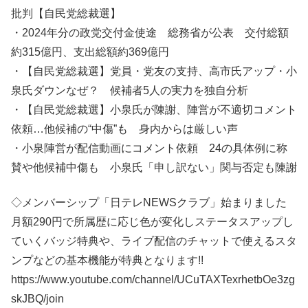
批判【自民党総裁選】
・2024年分の政党交付金使途 総務省が公表 交付総額
約315億円、支出総額約369億円
・【自民党総裁選】党員・党友の支持、高市氏アップ・小
泉氏ダウンなぜ？ 候補者5人の実力を独自分析
・【自民党総裁選】小泉氏が陳謝、陣営が不適切コメント
依頼…他候補の“中傷”も 身内からは厳しい声
・小泉陣営が配信動画にコメント依頼 24の具体例に称
賛や他候補中傷も 小泉氏「申し訳ない」関与否定も陳謝
◇メンバーシップ「日テレNEWSクラブ」始まりました
月額290円で所属歴に応じ色が変化しステータスアップし
ていくバッジ特典や、ライブ配信のチャットで使えるスタ
ンプなどの基本機能が特典となります!!
https://www.youtube.com/channel/UCuTAXTexrhetbOe3zg
skJBQ/join