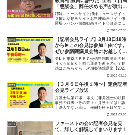
破首相 議員に語った“全容” / 自民
「懇談会」辞任求める声が噴出
石破首相は“続投”理解求める──
姉妹ニュースサイト姉妹ニュースサイト
政治まとめニュースライブ （日
２怖い話動画サイトお料理動画サイト修
羅場ラバンバ面白動画サイト◇政治に関
テレNEWS LIVE）
するニュースについてまとめました【ラ
2025.07.30
インアップ】・石破首相、野党の党首ら
と会談 進退は…受け止めに“温度差”も・
【記者会見ライブ】3月18日18時
news
【解説】首相に逆風…...
から▶︎この会見は参加自由です。
ぜひ参議院議員会館にお越しくだ
さい。お待ちしております。
テレビ東京のＢＢＣ受信料制度廃止のＮ
ＨＫもＢＢＣと同じ運命を辿るのか？動
画はこちらから→次期参議院選挙【2022
年6月23日公示・7月10日投票日・予定】
2022.03.19
にＮＨＫ党から立候補する方のオーディ
ションを行います。投票に参加して頂け
【３月５日午後１時〜】定例記者
news
る方を募集して...
会見ライブ放送
弁護士法第72条 条文（非弁護士の法律
事務の取扱い等の禁止）弁護士又は弁護
士法人でない者は、報酬を得る目的で訴
訟事件、非訟事件及び審査請求、異議申
2021.03.05
立て、再審査請求等行政庁に対する不服
申立事件その他一般の法律事件に関して
ファーストの会の記者会見を見
news
鑑定、代理、仲裁若しく...
て、詳しく解説してまいります！