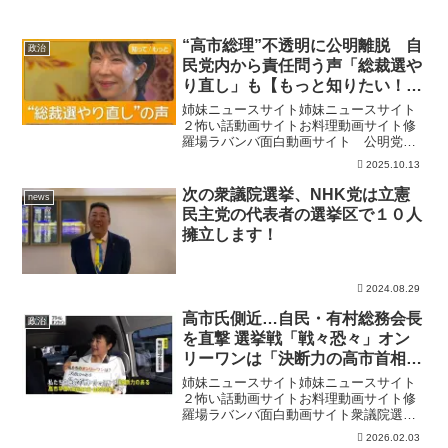
“高市総理”不透明に公明離脱 自
政治
民党内から責任問う声「総裁選や
り直し」も【もっと知りたい！】
【グッド！モーニング】(2025年
姉妹ニュースサイト姉妹ニュースサイト
10月13日)
２怖い話動画サイトお料理動画サイト修
羅場ラバンバ面白動画サイト 公明党の
連立離脱で、高市早苗新総裁の総理大臣
2025.10.13
就任が危うくなっています。高市氏と距
離を置く自民党議員からは総裁選挙のや
次の衆議院選挙、NHK党は立憲
news
り直しを求める声も出始め...
民主党の代表者の選挙区で１０人
擁立します！
2024.08.29
高市氏側近…自民・有村総務会長
政治
を直撃 選挙戦「戦々恐々」オン
リーワンは「決断力の高市首相」
“政治とカネ”の信頼回復は？
姉妹ニュースサイト姉妹ニュースサイト
（2026年01月30日）
２怖い話動画サイトお料理動画サイト修
羅場ラバンバ面白動画サイト衆議院選挙
について、激しい選挙戦が展開されてい
2026.02.03
ますが、争点が分かりにくいなどという