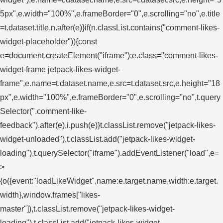
5px",e.width="100%",e.frameBorder="0",e.scrolling="no",e.title
=t.dataset.title,n.after(e)}if(n.classList.contains("comment-likes-
widget-placeholder")){const
e=document.createElement("iframe");e.class="comment-likes-
widget-frame jetpack-likes-widget-
frame",e.name=t.dataset.name,e.src=t.dataset.src,e.height="18
px",e.width="100%",e.frameBorder="0",e.scrolling="no",t.query
Selector(".comment-like-
feedback").after(e),i.push(e)}t.classList.remove("jetpack-likes-
widget-unloaded"),t.classList.add("jetpack-likes-widget-
loading"),t.querySelector("iframe").addEventListener("load",e=
>
{o({event:"loadLikeWidget",name:e.target.name,width:e.target.
width},window.frames["likes-
master"]),t.classList.remove("jetpack-likes-widget-
loading"),t.classList.add("jetpack-likes-widget-