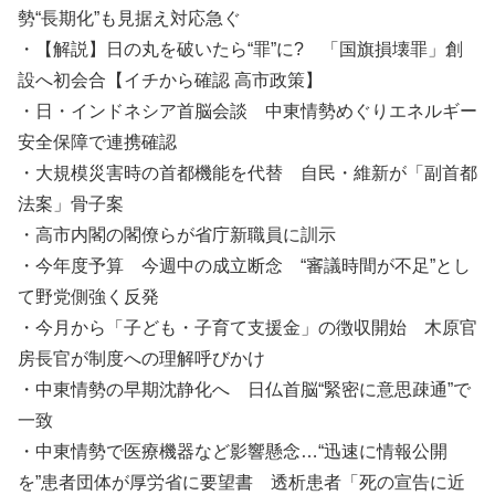
勢“長期化”も見据え対応急ぐ
・【解説】日の丸を破いたら“罪”に? 「国旗損壊罪」創
設へ初会合【イチから確認 高市政策】
・日・インドネシア首脳会談 中東情勢めぐりエネルギー
安全保障で連携確認
・大規模災害時の首都機能を代替 自民・維新が「副首都
法案」骨子案
・高市内閣の閣僚らが省庁新職員に訓示
・今年度予算 今週中の成立断念 “審議時間が不足”とし
て野党側強く反発
・今月から「子ども・子育て支援金」の徴収開始 木原官
房長官が制度への理解呼びかけ
・中東情勢の早期沈静化へ 日仏首脳“緊密に意思疎通”で
一致
・中東情勢で医療機器など影響懸念…“迅速に情報公開
を”患者団体が厚労省に要望書 透析患者「死の宣告に近