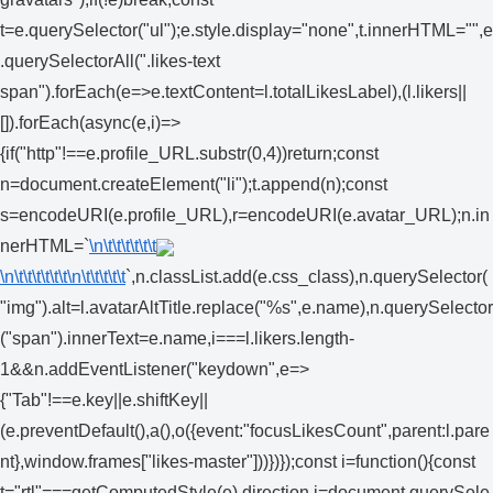
t=e.querySelector("ul");e.style.display="none",t.innerHTML="",e
.querySelectorAll(".likes-text
span").forEach(e=>e.textContent=l.totalLikesLabel),(l.likers||
[]).forEach(async(e,i)=>
{if("http"!==e.profile_URL.substr(0,4))return;const
n=document.createElement("li");t.append(n);const
s=encodeURI(e.profile_URL),r=encodeURI(e.avatar_URL);n.in
nerHTML=`
\n\t\t\t\t\t\t
\n\t\t\t\t\t\t
\n\t\t\t\t\t
`,n.classList.add(e.css_class),n.querySelector(
"img").alt=l.avatarAltTitle.replace("%s",e.name),n.querySelector
("span").innerText=e.name,i===l.likers.length-
1&&n.addEventListener("keydown",e=>
{"Tab"!==e.key||e.shiftKey||
(e.preventDefault(),a(),o({event:"focusLikesCount",parent:l.pare
nt},window.frames["likes-master"]))})});const i=function(){const
t="rtl"===getComputedStyle(e).direction,i=document.querySele