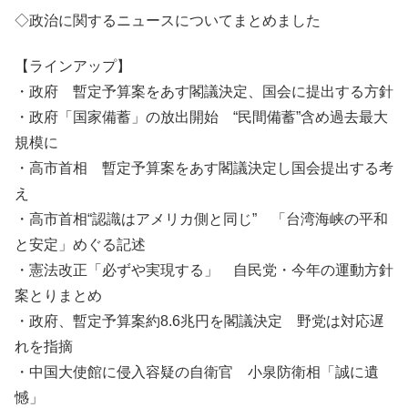
◇政治に関するニュースについてまとめました
【ラインアップ】
・政府 暫定予算案をあす閣議決定、国会に提出する方針
・政府「国家備蓄」の放出開始 “民間備蓄”含め過去最大
規模に
・高市首相 暫定予算案をあす閣議決定し国会提出する考
え
・高市首相“認識はアメリカ側と同じ” 「台湾海峡の平和
と安定」めぐる記述
・憲法改正「必ずや実現する」 自民党・今年の運動方針
案とりまとめ
・政府、暫定予算案約8.6兆円を閣議決定 野党は対応遅
れを指摘
・中国大使館に侵入容疑の自衛官 小泉防衛相「誠に遺
憾」