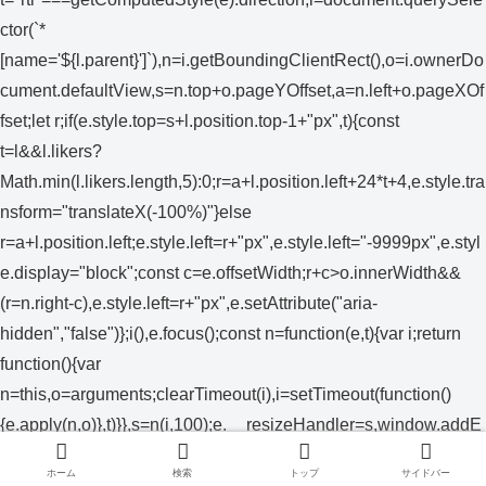
ctor(`*
[name='${l.parent}']`),n=i.getBoundingClientRect(),o=i.ownerDo
cument.defaultView,s=n.top+o.pageYOffset,a=n.left+o.pageXOf
fset;let r;if(e.style.top=s+l.position.top-1+"px",t){const
t=l&&l.likers?
Math.min(l.likers.length,5):0;r=a+l.position.left+24*t+4,e.style.tra
nsform="translateX(-100%)"}else
r=a+l.position.left;e.style.left=r+"px",e.style.left="-9999px",e.styl
e.display="block";const c=e.offsetWidth;r+c>o.innerWidth&&
(r=n.right-c),e.style.left=r+"px",e.setAttribute("aria-
hidden","false")};i(),e.focus();const n=function(e,t){var i;return
function(){var
n=this,o=arguments;clearTimeout(i),i=setTimeout(function()
{e.apply(n,o)},t)}},s=n(i,100);e.__resizeHandler=s,window.addE
ventListener("resize",s),e.focus()}}}),document.addEventListene
ホーム
検索
トップ
サイドバー
r("click",a);var d,f,m,p=(d=250,f=r,function()