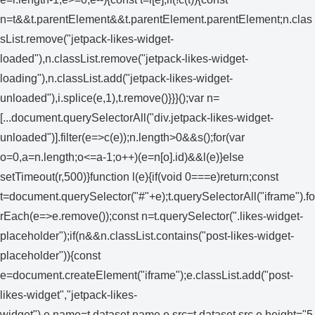
n=t&&t.parentElement&&t.parentElement.parentElement;n.clas
sList.remove("jetpack-likes-widget-
loaded"),n.classList.remove("jetpack-likes-widget-
loading"),n.classList.add("jetpack-likes-widget-
unloaded"),i.splice(e,1),t.remove()}}}();var n=
[...document.querySelectorAll("div.jetpack-likes-widget-
unloaded")].filter(e=>c(e));n.length>0&&s();for(var
o=0,a=n.length;o<=a-1;o++)(e=n[o].id)&&l(e)}else
setTimeout(r,500)}function l(e){if(void 0===e)return;const
t=document.querySelector("#"+e);t.querySelectorAll("iframe").fo
rEach(e=>e.remove());const n=t.querySelector(".likes-widget-
placeholder");if(n&&n.classList.contains("post-likes-widget-
placeholder")){const
e=document.createElement("iframe");e.classList.add("post-
likes-widget","jetpack-likes-
widget"),e.name=t.dataset.name,e.src=t.dataset.src,e.height="5