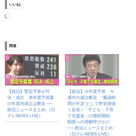
いいね:
読
み
込
み
関連
中…
【政治】暫定予算が可
【政治】今年度予算 今
決・成立 来年度予算案
週中の成立断念 “審議時
の年度内成立は断念 ──
間が不足”として野党側強
政治ニュースまとめ （日
く反発 / 「子ども・子育
テレNEWS LIVE）
て支援金」の徴収開始
制度への理解呼びかけ
── 政治ニュースまとめ
（日テレNEWS LIVE）