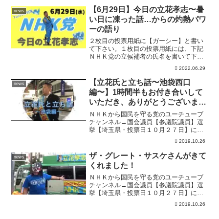
指摘もあります。「イット!」では、党の
【6月29日】今日の立花孝志〜暑
news
幹部に独自インタビュー...
い日に凍った話…からの灼熱パワ
ーの語り
２枚目の投票用紙に【ガーシー】と書い
て下さい。１枚目の投票用紙には、下記
ＮＨＫ党の立候補者の氏名を書いて下さ
い。あなたのお住まいの都道府県のＮＨ
2022.06.29
Ｋ党公認候補者は下記のとおりです。岡
山県 山本たかひら愛知県 末永ゆかり愛
【立花氏と立ち話〜池袋西口
news
媛県 吉原ひろのり茨城...
編〜】1時間半もお付き合いして
いただき、ありがとうございまし
た。
ＮＨＫから国民を守る党のユーチューブ
チャンネル→国会議員【参議院議員】選
挙【埼玉県・投票日１０月２７日】に立
候補中の政治家YouTuberなまえ 立花孝
2019.10.26
志おとし 【５２才】血液型 えーー
ー 性別 漢 生き方 傾奇者（かぶ
ザ・グレート・サスケさんがきて
news
きもの）性格 ち...
くれました！
ＮＨＫから国民を守る党のユーチューブ
チャンネル→国会議員【参議院議員】選
挙【埼玉県・投票日１０月２７日】に立
候補中の政治家YouTuberなまえ 立花孝
2019.10.26
志おとし 【５２才】血液型 えーー
ー 性別 漢 生き方 傾奇者（かぶ