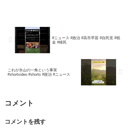
#ニュース #政治 #高市早苗 #自民党 #税
金 #移民
これが氷山の一角という事実
#shortvideo #shorts #政治 #ニュース
コメント
コメントを残す