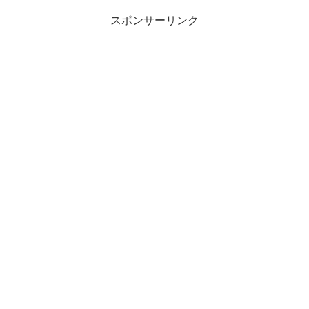
きもの）性格 ち...
スポンサーリンク