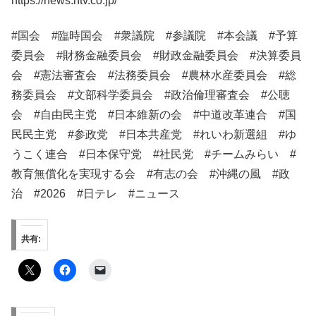
https://news.ntv.co.jp/
#国会 #臨時国会 #衆議院 #参議院 #本会議 #予算
委員会 #財務金融委員会 #財政金融委員会 #決算委員
会 #憲法審査会 #法務委員会 #農林水産委員会 #総
務委員会 #文部科学委員会 #政治倫理審査会 #公聴
会 #自由民主党 #日本維新の会 #中道改革連合 #国
民民主党 #参政党 #日本共産党 #れいわ新選組 #ゆ
うこく連合 #日本保守党 #社民党 #チームみらい #
教育無償化を実現する会 #有志の会 #沖縄の風 #政
治 #2026 #日テレ​​ #ニュース​​
共有: