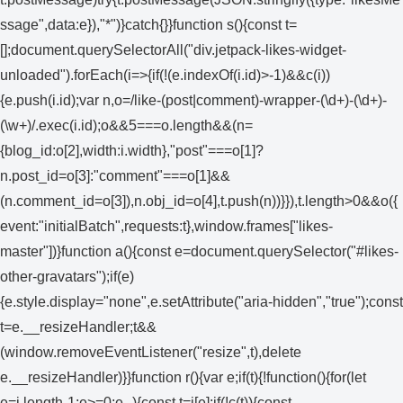
ssage",data:e}),"*")}catch{}}function s(){const t=
[];document.querySelectorAll("div.jetpack-likes-widget-
unloaded").forEach(i=>{if(!(e.indexOf(i.id)>-1)&&c(i))
{e.push(i.id);var n,o=/like-(post|comment)-wrapper-(\d+)-(\d+)-
(\w+)/.exec(i.id);o&&5===o.length&&(n=
{blog_id:o[2],width:i.width},"post"===o[1]?
n.post_id=o[3]:"comment"===o[1]&&
(n.comment_id=o[3]),n.obj_id=o[4],t.push(n))}}),t.length>0&&o({
event:"initialBatch",requests:t},window.frames["likes-
master"])}function a(){const e=document.querySelector("#likes-
other-gravatars");if(e)
{e.style.display="none",e.setAttribute("aria-hidden","true");const
t=e.__resizeHandler;t&&
(window.removeEventListener("resize",t),delete
e.__resizeHandler)}}function r(){var e;if(t){!function(){for(let
e=i.length-1;e>=0;e--){const t=i[e];if(!c(t)){const