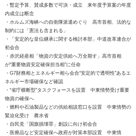
・暫定予算、賛成多数で可決・成立 来年度予算案の年度
内成立は断念
・ホルムズ海峡への自衛隊派遣めぐり 高市首相、法的な
制約には「憲法も含まれる」
・「安定的な皇位継承に関する検討本部」中道改革連合が
初会合
・赤沢経産相「物資の安定供給へ万全期す」高市首相
が“重要物資安定確保担当相”に任命
・G7財務相とエネルギー相ら会合“安定的で透明性”あるエ
ネルギー市場確保など確認
・“省庁横断型”タスクフォースを設置 中東情勢受け重要
物資の確保へ
・燃料や石油製品などの供給相談窓口を設置 中東情勢の
緊迫化受け 農水省
・自民党「国旗損壊罪」創設に向け初会合
・医療品など安定確保へ政府が対策本部設置 中東情