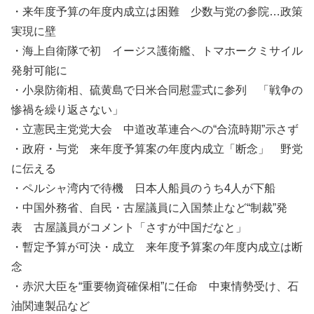
・来年度予算の年度内成立は困難 少数与党の参院…政策
実現に壁
・海上自衛隊で初 イージス護衛艦、トマホークミサイル
発射可能に
・小泉防衛相、硫黄島で日米合同慰霊式に参列 「戦争の
惨禍を繰り返さない」
・立憲民主党党大会 中道改革連合への“合流時期”示さず
・政府・与党 来年度予算案の年度内成立「断念」 野党
に伝える
・ペルシャ湾内で待機 日本人船員のうち4人が下船
・中国外務省、自民・古屋議員に入国禁止など“制裁”発
表 古屋議員がコメント「さすが中国だなと」
・暫定予算が可決・成立 来年度予算案の年度内成立は断
念
・赤沢大臣を“重要物資確保相”に任命 中東情勢受け、石
油関連製品など