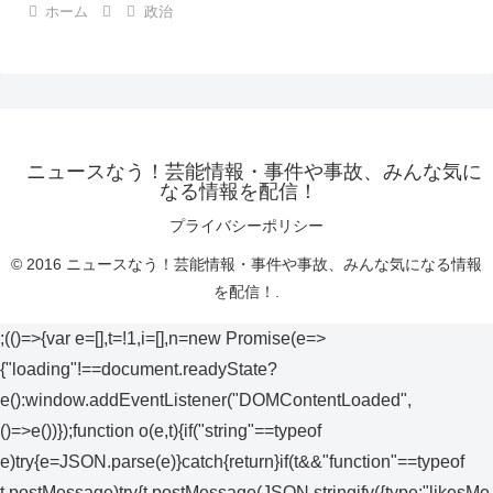
ホーム
政治
ニュースなう！芸能情報・事件や事故、みんな気に
なる情報を配信！
プライバシーポリシー
© 2016 ニュースなう！芸能情報・事件や事故、みんな気になる情報
を配信！.
;(()=>{var e=[],t=!1,i=[],n=new Promise(e=>
{"loading"!==document.readyState?
e():window.addEventListener("DOMContentLoaded",
()=>e())});function o(e,t){if("string"==typeof
e)try{e=JSON.parse(e)}catch{return}if(t&&"function"==typeof
t.postMessage)try{t.postMessage(JSON.stringify({type:"likesMe