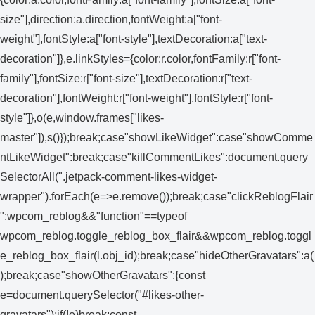
size"],direction:a.direction,fontWeight:a["font-
weight"],fontStyle:a["font-style"],textDecoration:a["text-
decoration"]},e.linkStyles={color:r.color,fontFamily:r["font-
family"],fontSize:r["font-size"],textDecoration:r["text-
decoration"],fontWeight:r["font-weight"],fontStyle:r["font-
style"]},o(e,window.frames["likes-
master"]),s()});break;case"showLikeWidget":case"showComme
ntLikeWidget":break;case"killCommentLikes":document.query
SelectorAll(".jetpack-comment-likes-widget-
wrapper").forEach(e=>e.remove());break;case"clickReblogFlair
":wpcom_reblog&&"function"==typeof
wpcom_reblog.toggle_reblog_box_flair&&wpcom_reblog.toggl
e_reblog_box_flair(l.obj_id);break;case"hideOtherGravatars":a(
);break;case"showOtherGravatars":{const
e=document.querySelector("#likes-other-
gravatars");if(!e)break;const