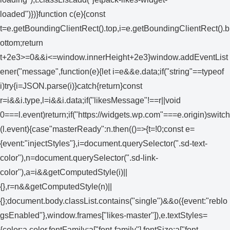
loaded")})}function c(e){const
t=e.getBoundingClientRect().top,i=e.getBoundingClientRect().b
ottom;return
t+2e3>=0&&i<=window.innerHeight+2e3}window.addEventList
ener("message",function(e){let i=e&&e.data;if("string"==typeof
i)try{i=JSON.parse(i)}catch{return}const
r=i&&i.type,l=i&&i.data;if("likesMessage"!==r||void
0===l.event)return;if("https://widgets.wp.com"===e.origin)switch
(l.event){case"masterReady":n.then(()=>{t=!0;const e=
{event:"injectStyles"},i=document.querySelector(".sd-text-
color"),n=document.querySelector(".sd-link-
color"),a=i&&getComputedStyle(i)||
{},r=n&&getComputedStyle(n)||
{};document.body.classList.contains("single")&&o({event:"reblo
gsEnabled"},window.frames["likes-master"]),e.textStyles=
{color:a.color,fontFamily:a["font-family"],fontSize:a["font-