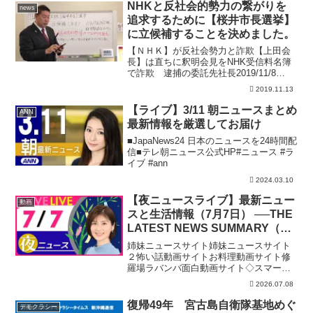
幸福実現党が理想とする大統領制は逆に
NHKと反社会的勢力の繋がりを
news
「皇室を守るため」の...
追求するために【桜井市長選挙】
に立候補することを決めました。
【ＮＨＫ】が反社会勢力と詐欺【上田会
長】は直ちに釈明会見をNHK受信料名簿
で詐欺 逮捕の委託先社長2019/11/8
20:41NHK名古屋放送局は8日、愛知県内
2019.11.13
での受信料の集金業務などを委託してい
た会社の社長の男が、契約者の個人情報
【ライブ】3/11 朝ニュースまとめ
ANN
を悪用...
最新情報を厳選してお届け
■JapaNews24 日本のニュースを24時間配
信■テレ朝ニュース公式HP#ニュース #ラ
イブ #ann
2024.03.10
【夜ニュースライブ】最新ニュー
動画
スと生活情報（7月7日） ──THE
LATEST NEWS SUMMARY（日
テレNEWS LIVE）
姉妹ニュースサイト姉妹ニュースサイト
２怖い話動画サイトお料理動画サイト修
羅場ラバンバ面白動画サイト◇スマート
フォンアプリ「日テレNEWS NNN」24時
2026.07.08
間365日のニュース配信はもちろん、新し
く報道番組へ参加する機能を実装してい
復帰49年 宮古島自衛隊基地めぐ
デモクラシー
ます。上記リ...