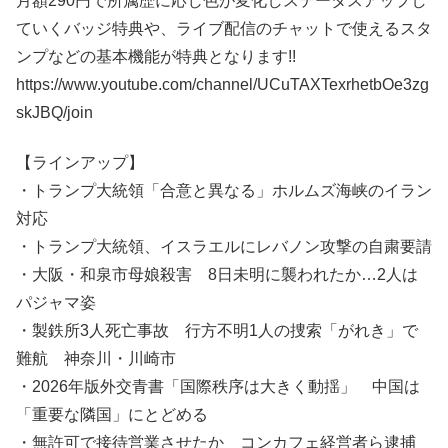
月額290円で所属歴に応じ色が変化しステータスアップし
ていくバッジ特典や、ライブ配信のチャットで使えるスタ
ンプなどの基本機能が特典となります!!
https://www.youtube.com/channel/UCuTAXTexrhetbOe3zg
skJBQ/join
【ラインアップ】
・トランプ大統領「合意と異なる」ホルムズ海峡のイラン
対応
・トランプ大統領、イスラエルにレバノン攻撃の自粛要請
・大阪・和泉市母娘殺害 8日未明に襲われたか…2人は
パジャマ姿
・製鉄所3人死亡事故 行方不明1人の捜索「がれき」で
難航 神奈川・川崎市
・2026年版外交青書「国際秩序は大きく動揺」 中国は
「重要な隣国」にとどめる
・無許可で接待営業させたか コンカフェ経営者ら逮捕