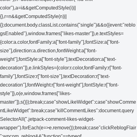
color"),a=i&&getComputedStyle(i)||
{},r=n&&getComputedStyle(n)||
{};document.body.classList.contains("single")&&o({event:"reblo
gsEnabled"},window.frames["likes-master"]),e.textStyles=
{color:a.color,fontFamily:a["font-family"],fontSize:a["font-
size"],direction:a.direction,fontWeight:a["font-
weight"],fontStyle:a["font-style"],textDecoration:a["text-
decoration"]},e.linkStyles={color:r.color,fontFamily:r["font-
family"],fontSize:r["font-size"],textDecoration:r["text-
decoration"],fontWeight:r["font-weight"],fontStyle:r["font-
style"]},o(e,window.frames["likes-
master"]),s()});break;case"showLikeWidget":case"showComme
ntLikeWidget":break;case"killCommentLikes":document.query
SelectorAll(".jetpack-comment-likes-widget-
wrapper").forEach(e=>e.remove());break;case"clickReblogFlair
":wpcom_reblog&&"function"==typeof