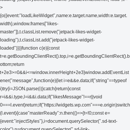
>
{o({event:"loadLikeWidget",name:e.target.name,width:e.target.
width},window.frames["likes-
master"]),t.classList.remove("jetpack-likes-widget-
loading"),t.classList.add("jetpack-likes-widget-
loaded")})}function c(e){const
t=e.getBoundingClientRect().top,i=e.getBoundingClientRect().b
ottom;return
t+2e3>=0&&i<=window.innerHeight+2e3}window.addEventList
ener("message",function(e){let i=e&&e.data;if("string"==typeof
i)try{i=JSON.parse(i)}catch{return}const
r=i&&i.type,l=i&&i.data;if("likesMessage"!==r||void
0===l.event)return;if("https://widgets.wp.com"===e.origin)switch
(l.event){case"masterReady":n.then(()=>{t=!0;const e=
{event:"injectStyles"},i=document.querySelector(".sd-text-
color"),n=document.querySelector(".sd-link-