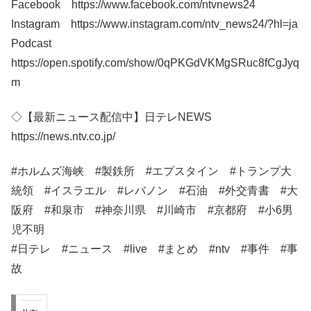
Facebook https://www.facebook.com/ntvnews24
Instagram https://www.instagram.com/ntv_news24/?hl=ja
Podcast
https://open.spotify.com/show/0qPKGdVKMgSRuc8fCgJyq
m
◇【最新ニュース配信中】日テレNEWS
https://news.ntv.co.jp/
#ホルムズ海峡​​ #製鉄所​ #エプスタイン #トランプ大
統領 #イスラエル #レバノン #石油 #外交青書​​ #大
阪府​ #和泉市 #神奈川県 #川崎市 #京都府 #小6男
児不明
#日テレ​​ #ニュース​ #live #まとめ #ntv #事件 #事
故