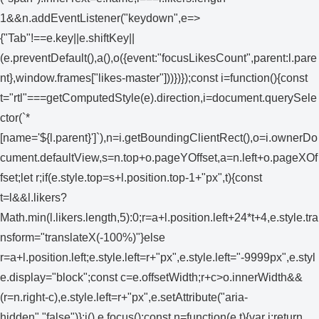
1&&n.addEventListener("keydown",e=>
{"Tab"!==e.key||e.shiftKey||
(e.preventDefault(),a(),o({event:"focusLikesCount",parent:l.pare
nt},window.frames["likes-master"]))})});const i=function(){const
t="rtl"===getComputedStyle(e).direction,i=document.querySele
ctor(`*
[name='${l.parent}']`),n=i.getBoundingClientRect(),o=i.ownerDo
cument.defaultView,s=n.top+o.pageYOffset,a=n.left+o.pageXOf
fset;let r;if(e.style.top=s+l.position.top-1+"px",t){const
t=l&&l.likers?
Math.min(l.likers.length,5):0;r=a+l.position.left+24*t+4,e.style.tra
nsform="translateX(-100%)"}else
r=a+l.position.left;e.style.left=r+"px",e.style.left="-9999px",e.styl
e.display="block";const c=e.offsetWidth;r+c>o.innerWidth&&
(r=n.right-c),e.style.left=r+"px",e.setAttribute("aria-
hidden","false")};i(),e.focus();const n=function(e,t){var i;return