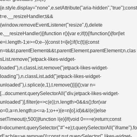
{e.style.display="none",e.setAttribute("aria-hidden","true");const
t=e.__resizeHandler;t&&
(window.removeEventListener("resize",t),delete
e.__resizeHandler)}}function r(){var e;if(t){!function(){for(let
e=i.length-1;e>=0;e--){const t=i[e];if(!c(t)){const
n=t&&t.parentElement&&t.parentElement.parentElement;n.clas
sList.remove("jetpack-likes-widget-
loaded"),n.classList.remove("jetpack-likes-widget-
loading"),n.classList.add("jetpack-likes-widget-
unloaded"),i.splice(e,1),t.remove()}}}();var n=
[...document.querySelectorAll("div.jetpack-likes-widget-
unloaded")].filter(e=>c(e));n.length>0&&s();for(var
o=0,a=n.length;o<=a-1;o++)(e=n[o].id)&&l(e)}else
setTimeout(r,500)}function l(e){if(void 0===e)return;const
t=document.querySelector("#"+e);t.querySelectorAll("iframe").fo
rEach(e=>e.remove());const n=t.querySelector(".likes-widget-