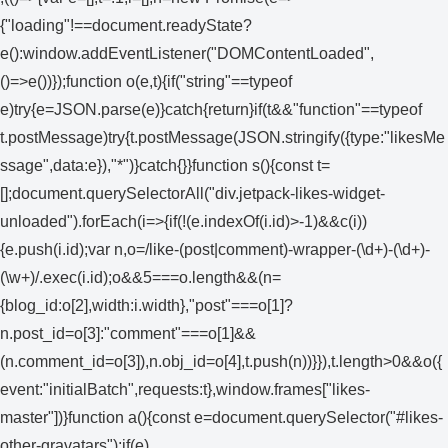
{"loading"!==document.readyState?
e():window.addEventListener("DOMContentLoaded",
()=>e())});function o(e,t){if("string"==typeof
e)try{e=JSON.parse(e)}catch{return}if(t&&"function"==typeof
t.postMessage)try{t.postMessage(JSON.stringify({type:"likesMe
ssage",data:e}),"*")}catch{}}function s(){const t=
[];document.querySelectorAll("div.jetpack-likes-widget-
unloaded").forEach(i=>{if(!(e.indexOf(i.id)>-1)&&c(i))
{e.push(i.id);var n,o=/like-(post|comment)-wrapper-(\d+)-(\d+)-
(\w+)/.exec(i.id);o&&5===o.length&&(n=
{blog_id:o[2],width:i.width},"post"===o[1]?
n.post_id=o[3]:"comment"===o[1]&&
(n.comment_id=o[3]),n.obj_id=o[4],t.push(n))}}),t.length>0&&o({
event:"initialBatch",requests:t},window.frames["likes-
master"])}function a(){const e=document.querySelector("#likes-
other-gravatars");if(e)