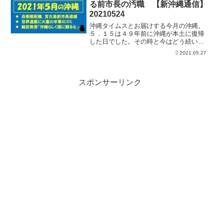
る前市長の汚職 【新沖縄通信】
20210524
沖縄タイムスとお届けする今月の沖縄。
５．１５は４９年前に沖縄が本土に復帰
した日でした。その時と今はどう続いて
いるのか、「国をあてにするのは沖縄ら
2021.05.27
しくない」という趣旨の細田発言の背景
も考えます。ほかに、前市長が逮捕され
た宮古島と自衛隊配備の背...
スポンサーリンク