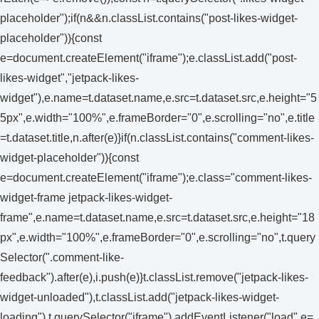
placeholder");if(n&&n.classList.contains("post-likes-widget-
placeholder")){const
e=document.createElement("iframe");e.classList.add("post-
likes-widget","jetpack-likes-
widget"),e.name=t.dataset.name,e.src=t.dataset.src,e.height="5
5px",e.width="100%",e.frameBorder="0",e.scrolling="no",e.title
=t.dataset.title,n.after(e)}if(n.classList.contains("comment-likes-
widget-placeholder")){const
e=document.createElement("iframe");e.class="comment-likes-
widget-frame jetpack-likes-widget-
frame",e.name=t.dataset.name,e.src=t.dataset.src,e.height="18
px",e.width="100%",e.frameBorder="0",e.scrolling="no",t.query
Selector(".comment-like-
feedback").after(e),i.push(e)}t.classList.remove("jetpack-likes-
widget-unloaded"),t.classList.add("jetpack-likes-widget-
loading"),t.querySelector("iframe").addEventListener("load",e=