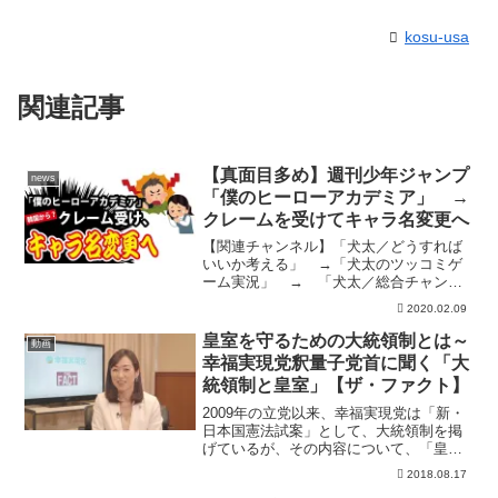
kosu-usa
関連記事
【真面目多め】週刊少年ジャンプ
news
「僕のヒーローアカデミア」 →
クレームを受けてキャラ名変更へ
【関連チャンネル】「犬太／どうすれば
いいか考える」 →「犬太のツッコミゲ
ーム実況」 → 「犬太／総合チャンネ
ル」 → エンディング曲 loser's
2020.02.09
world（フルバージョン） 問題ある場
合、削除依頼等は、メールよりお願いし
皇室を守るための大統領制とは～
動画
ます →nex...
幸福実現党釈量子党首に聞く「大
統領制と皇室」【ザ・ファクト】
2009年の立党以来、幸福実現党は「新・
日本国憲法試案」として、大統領制を掲
げているが、その内容について、「皇室
を潰そうとしているのか」という疑問や
2018.08.17
批判が多く寄せられるという。しかし、