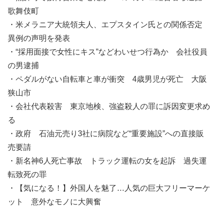
歌舞伎町
・米メラニア大統領夫人、エプスタイン氏との関係否定
異例の声明を発表
・“採用面接で女性にキス”などわいせつ行為か 会社役員
の男逮捕
・ペダルがない自転車と車が衝突 4歳男児が死亡 大阪
狭山市
・会社代表殺害 東京地検、強盗殺人の罪に訴因変更求め
る
・政府 石油元売り3社に病院など“重要施設”への直接販
売要請
・新名神6人死亡事故 トラック運転の女を起訴 過失運
転致死の罪
・【気になる！】外国人を魅了…人気の巨大フリーマーケ
ット 意外なモノに大興奮