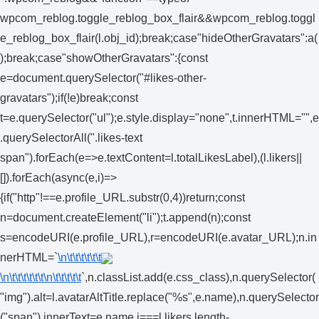
wpcom_reblog.toggle_reblog_box_flair&&wpcom_reblog.toggl
e_reblog_box_flair(l.obj_id);break;case"hideOtherGravatars":a(
);break;case"showOtherGravatars":{const
e=document.querySelector("#likes-other-
gravatars");if(!e)break;const
t=e.querySelector("ul");e.style.display="none",t.innerHTML="",e
.querySelectorAll(".likes-text
span").forEach(e=>e.textContent=l.totalLikesLabel),(l.likers||
[]).forEach(async(e,i)=>
{if("http"!==e.profile_URL.substr(0,4))return;const
n=document.createElement("li");t.append(n);const
s=encodeURI(e.profile_URL),r=encodeURI(e.avatar_URL);n.in
nerHTML=`
\n\t\t\t\t\t\t
\n\t\t\t\t\t\t
\n\t\t\t\t\t
`,n.classList.add(e.css_class),n.querySelector(
"img").alt=l.avatarAltTitle.replace("%s",e.name),n.querySelector
("span").innerText=e.name,i===l.likers.length-