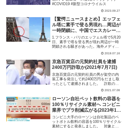
#COVID19 #新型コロナウイルス
2023.09.27
【驚愕ニュースまとめ】エッフェ
動画
ル塔に素手で登る男現れ…周辺が
一時閉鎖に、中国でエスカレータ
ー事故 手すりにもたれ、隙間に
1.フランス・パリのエッフェル塔で5月20
挟まれた女性 – トモニュース
日、素手で塔を登る男が現れ周辺が一時
閉鎖される騒ぎがあった。海外メディア
『タイム(Time)』によると、塔の2階部分
2019.07.16
を登っている男を警備員が発見し、この
騒ぎにより、周辺のエリアにいた約2500
京急百貨店の元契約社員を逮捕
ANN
人の観...
2400万円詐取か(2021年7月7日)
京急百貨店の元契約社員の男が架空の内
装工事を発注して約2400万円をだまし取
ったとして逮捕されました。 詐欺の疑
いで逮捕されたのは京急百貨店の元内装
2021.07.06
工事事業担当の岡田正一容疑者（66）で
す。 岡田容疑者はおととし、架空の伝
ローソン自社ペット飲料の容器を
ANN
票を作るなどして内...
100％リサイクル素材へ コンビニ
業界でプラ削減広がる(2023年11
月7日)
コンビニ大手のローソンは自社製品のペ
ットボトル飲料の容器を100％リサイクル
素材にすると発表しました。 対象とな