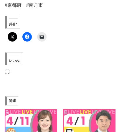
#京都府 #南丹市
共有:
いいね:
読
み
込
み
関連
中…