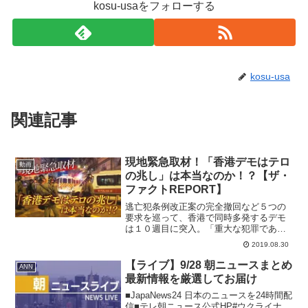
kosu-usaをフォローする
kosu-usa
関連記事
現地緊急取材！「香港デモはテロ
動画
の兆し」は本当なのか！？【ザ・
ファクトREPORT】
逃亡犯条例改正案の完全撤回など５つの
要求を巡って、香港で同時多発するデモ
は１０週目に突入。「重大な犯罪であ
り、テロリズムの兆候が出始めている」
2019.08.30
と中国政府が非難したというマスコミ報
道もあるが、事実はどうなのか。今回、
【ライブ】9/28 朝ニュースまとめ
ANN
ザ・ファクトは香港デモ現場...
最新情報を厳選してお届け
■JapaNews24 日本のニュースを24時間配
信■テレ朝ニュース公式HP#ウクライナ