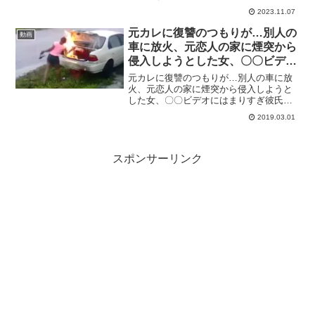
るのは「麦茶」や「ジャスミン茶」など
2023.11.07
ローソンのオリジナル商品のペットボト
ル飲料7品です。 リサイクル素材を
元カレに復讐のつもりが…別人の
動画
100％使用したボトル...
車に放火、元恋人の家に煙突から
侵入しようとした女、〇〇ビデオ
にはまりすぎ彼氏と仕事を失った
元カレに復讐のつもりが…別人の車に放
女性他、元カノにまつわる話題ま
火、元恋人の家に煙突から侵入しようと
した女、〇〇ビデオにはまりすぎ彼氏と
とめ – トモニュース
仕事を失った女性…他、元カノにまつわ
2019.03.01
る話題をピックアップ！1.米フロリダ州
クリアウォーターで、路上に止めてあっ
た乗用車に放火したとし...
スポンサーリンク