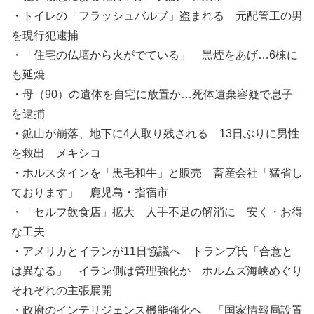
・トイレの「フラッシュバルブ」盗まれる 元配管工の男
を現行犯逮捕
・「住宅の仏壇から火がでている」 黒煙をあげ…6棟に
も延焼
・母（90）の遺体を自宅に放置か…死体遺棄容疑で息子
を逮捕
・鉱山が崩落、地下に4人取り残される 13日ぶりに男性
を救出 メキシコ
・ホルスタインを「黒毛和牛」と販売 畜産会社「猛省し
ております」 鹿児島・指宿市
・「セルフ飲食店」拡大 人手不足の解消に 安く・お得
な工夫
・アメリカとイランが11日協議へ トランプ氏「合意と
は異なる」 イラン側は管理強化か ホルムズ海峡めぐり
それぞれの主張展開
・政府のインテリジェンス機能強化へ 「国家情報局設置