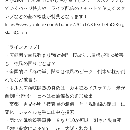
月額290円で所属歴に応じ色が変化しステータスアップし
ていくバッジ特典や、ライブ配信のチャットで使えるスタ
ンプなどの基本機能が特典となります!!
https://www.youtube.com/channel/UCuTAXTexrhetbOe3zg
skJBQ/join
【ラインアップ】
・広範囲で南風強まり“春の嵐” 桜散り…屋根が飛ぶ被害
も 強風の困りごとは？
・全国的に「春の嵐」関東は強風のピーク 倒木や柱が倒
れるなど被害も
・ホルムズ海峡開放の真偽は カギ握るイスラエル…米が
自制呼びかけ 日本は石油備蓄の追加放出
・京都・男児不明「捜査員の装備」と「規制線の範囲」に
変化 シャベルを手に山中を捜索
・団地で母娘殺害事件 首など10か所以上刺され失血死
「強い殺意による犯行」か 大阪・和泉市