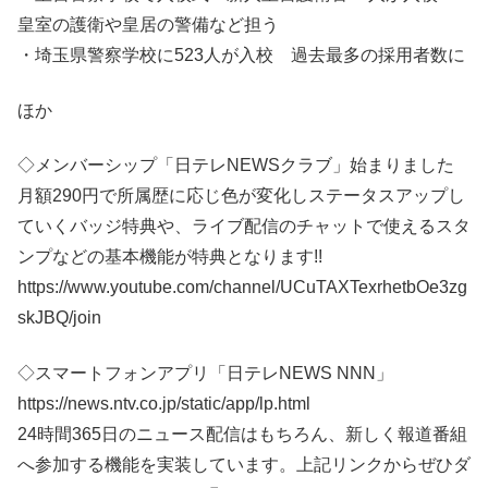
皇室の護衛や皇居の警備など担う
・埼玉県警察学校に523人が入校 過去最多の採用者数に
ほか
◇メンバーシップ「日テレNEWSクラブ」始まりました
月額290円で所属歴に応じ色が変化しステータスアップし
ていくバッジ特典や、ライブ配信のチャットで使えるスタ
ンプなどの基本機能が特典となります!!
https://www.youtube.com/channel/UCuTAXTexrhetbOe3zg
skJBQ/join
◇スマートフォンアプリ「日テレNEWS NNN」
https://news.ntv.co.jp/static/app/lp.html
24時間365日のニュース配信はもちろん、新しく報道番組
へ参加する機能を実装しています。上記リンクからぜひダ