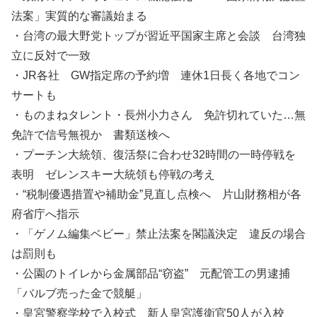
法案」実質的な審議始まる
・台湾の最大野党トップが習近平国家主席と会談 台湾独
立に反対で一致
・JR各社 GW指定席の予約増 連休1日長く各地でコン
サートも
・ものまねタレント・長州小力さん 免許切れていた…無
免許で信号無視か 書類送検へ
・プーチン大統領、復活祭に合わせ32時間の一時停戦を
表明 ゼレンスキー大統領も停戦の考え
・“税制優遇措置や補助金”見直し点検へ 片山財務相が各
府省庁へ指示
・「ゲノム編集ベビー」禁止法案を閣議決定 違反の場合
は罰則も
・公園のトイレから金属部品“窃盗” 元配管工の男逮捕
「バルブ売った金で競艇」
・皇宮警察学校で入校式 新人皇宮護衛官50人が入校