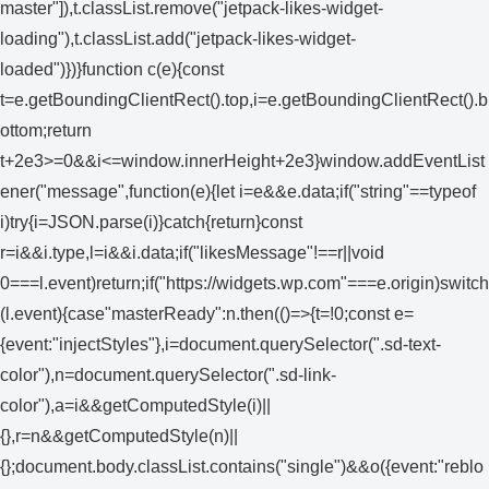
master"]),t.classList.remove("jetpack-likes-widget-
loading"),t.classList.add("jetpack-likes-widget-
loaded")})}function c(e){const
t=e.getBoundingClientRect().top,i=e.getBoundingClientRect().b
ottom;return
t+2e3>=0&&i<=window.innerHeight+2e3}window.addEventList
ener("message",function(e){let i=e&&e.data;if("string"==typeof
i)try{i=JSON.parse(i)}catch{return}const
r=i&&i.type,l=i&&i.data;if("likesMessage"!==r||void
0===l.event)return;if("https://widgets.wp.com"===e.origin)switch
(l.event){case"masterReady":n.then(()=>{t=!0;const e=
{event:"injectStyles"},i=document.querySelector(".sd-text-
color"),n=document.querySelector(".sd-link-
color"),a=i&&getComputedStyle(i)||
{},r=n&&getComputedStyle(n)||
{};document.body.classList.contains("single")&&o({event:"reblo