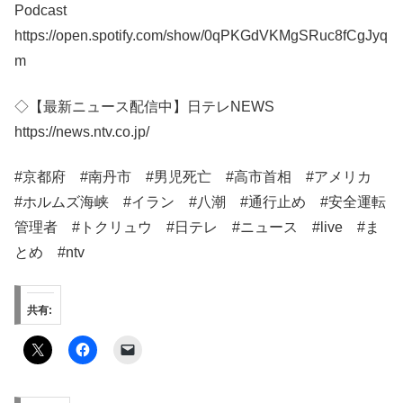
Podcast
https://open.spotify.com/show/0qPKGdVKMgSRuc8fCgJyq
m
◇【最新ニュース配信中】日テレNEWS
https://news.ntv.co.jp/
#京都府 #南丹市 #男児死亡 #高市首相 #アメリカ
#ホルムズ海峡 #イラン #八潮 #通行止め #安全運転
管理者 #トクリュウ #日テレ​​ #ニュース​ #live #ま
とめ #ntv
共有: