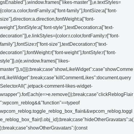
gsEnabled"},window.frames["likes-master"]),e.textStyles=
{color:a.color,fontFamily:a["font-family"],fontSize:a["font-
size"],direction:a.direction,fontWeight:a["font-
weight"],fontStyle:a["font-style"],textDecoration:a["text-
decoration"]},e.linkStyles={color:r.color,fontFamily:r["font-
family"],fontSize:r["font-size"],textDecoration:r["text-
decoration"],fontWeight:r["font-weight"],fontStyle:r["font-
style"]},o(e,window.frames["likes-
master"]),s()});break;case"showLikeWidget":case"showComme
ntLikeWidget":break;case"killCommentLikes":document.query
SelectorAll(".jetpack-comment-likes-widget-
wrapper").forEach(e=>e.remove());break;case"clickReblogFlair
":wpcom_reblog&&"function"==typeof
wpcom_reblog.toggle_reblog_box_flair&&wpcom_reblog.toggl
e_reblog_box_flair(l.obj_id);break;case"hideOtherGravatars":a(
);break;case"showOtherGravatars":{const