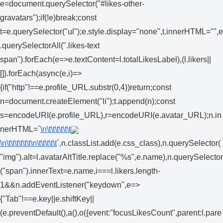
e=document.querySelector("#likes-other-
gravatars");if(!e)break;const
t=e.querySelector("ul");e.style.display="none",t.innerHTML="",e
.querySelectorAll(".likes-text
span").forEach(e=>e.textContent=l.totalLikesLabel),(l.likers||
[]).forEach(async(e,i)=>
{if("http"!==e.profile_URL.substr(0,4))return;const
n=document.createElement("li");t.append(n);const
s=encodeURI(e.profile_URL),r=encodeURI(e.avatar_URL);n.in
nerHTML=`
\n\t\t\t\t\t\t
\n\t\t\t\t\t\t
\n\t\t\t\t\t
`,n.classList.add(e.css_class),n.querySelector(
"img").alt=l.avatarAltTitle.replace("%s",e.name),n.querySelector
("span").innerText=e.name,i===l.likers.length-
1&&n.addEventListener("keydown",e=>
{"Tab"!==e.key||e.shiftKey||
(e.preventDefault(),a(),o({event:"focusLikesCount",parent:l.pare