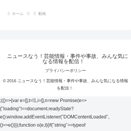
ホーム
動画
ニュースなう！芸能情報・事件や事故、みんな気に
なる情報を配信！
プライバシーポリシー
© 2016 ニュースなう！芸能情報・事件や事故、みんな気になる情報
を配信！.
;(()=>{var e=[],t=!1,i=[],n=new Promise(e=>
{"loading"!==document.readyState?
e():window.addEventListener("DOMContentLoaded",
()=>e())});function o(e,t){if("string"==typeof