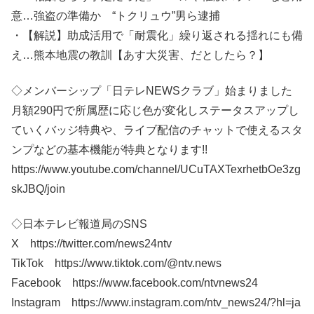
意…強盗の準備か “トクリュウ”男ら逮捕
・【解説】助成活用で「耐震化」繰り返される揺れにも備
え…熊本地震の教訓【あす大災害、だとしたら？】
◇メンバーシップ「日テレNEWSクラブ」始まりました
月額290円で所属歴に応じ色が変化しステータスアップし
ていくバッジ特典や、ライブ配信のチャットで使えるスタ
ンプなどの基本機能が特典となります!!
https://www.youtube.com/channel/UCuTAXTexrhetbOe3zg
skJBQ/join
◇日本テレビ報道局のSNS
X https://twitter.com/news24ntv
TikTok https://www.tiktok.com/@ntv.news
Facebook https://www.facebook.com/ntvnews24
Instagram https://www.instagram.com/ntv_news24/?hl=ja