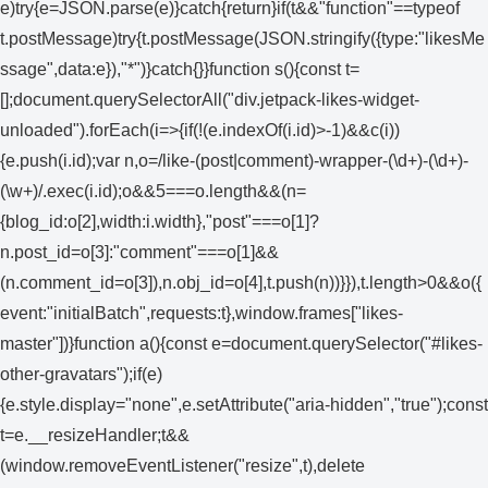
e)try{e=JSON.parse(e)}catch{return}if(t&&"function"==typeof
t.postMessage)try{t.postMessage(JSON.stringify({type:"likesMe
ssage",data:e}),"*")}catch{}}function s(){const t=
[];document.querySelectorAll("div.jetpack-likes-widget-
unloaded").forEach(i=>{if(!(e.indexOf(i.id)>-1)&&c(i))
{e.push(i.id);var n,o=/like-(post|comment)-wrapper-(\d+)-(\d+)-
(\w+)/.exec(i.id);o&&5===o.length&&(n=
{blog_id:o[2],width:i.width},"post"===o[1]?
n.post_id=o[3]:"comment"===o[1]&&
(n.comment_id=o[3]),n.obj_id=o[4],t.push(n))}}),t.length>0&&o({
event:"initialBatch",requests:t},window.frames["likes-
master"])}function a(){const e=document.querySelector("#likes-
other-gravatars");if(e)
{e.style.display="none",e.setAttribute("aria-hidden","true");const
t=e.__resizeHandler;t&&
(window.removeEventListener("resize",t),delete