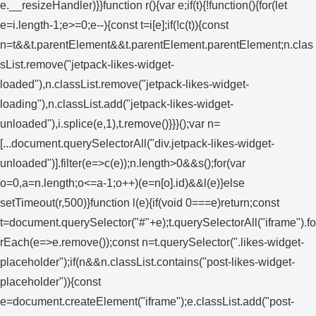
e.__resizeHandler)}}function r(){var e;if(t){!function(){for(let
e=i.length-1;e>=0;e--){const t=i[e];if(!c(t)){const
n=t&&t.parentElement&&t.parentElement.parentElement;n.clas
sList.remove("jetpack-likes-widget-
loaded"),n.classList.remove("jetpack-likes-widget-
loading"),n.classList.add("jetpack-likes-widget-
unloaded"),i.splice(e,1),t.remove()}}}();var n=
[...document.querySelectorAll("div.jetpack-likes-widget-
unloaded")].filter(e=>c(e));n.length>0&&s();for(var
o=0,a=n.length;o<=a-1;o++)(e=n[o].id)&&l(e)}else
setTimeout(r,500)}function l(e){if(void 0===e)return;const
t=document.querySelector("#"+e);t.querySelectorAll("iframe").fo
rEach(e=>e.remove());const n=t.querySelector(".likes-widget-
placeholder");if(n&&n.classList.contains("post-likes-widget-
placeholder")){const
e=document.createElement("iframe");e.classList.add("post-