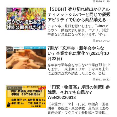
2016.11.30
ので、こちらに紹介します。生存者の一
人アラン・ラスケル選手が撮影犠牲にな
【SDBH】売り切れ続出か!?アル
動画
ってしまった方々のご冥福を...
ティメットシルバーと同じで優秀
アビリティで店から商品消える
ぞ!!【スーパードラゴンボールヒ
チャンネル登録お願いします。Twitterア
ーローズ スターターパック】
カウント動画の切り抜き、パクリ、誹謗
中傷など禁止になっております。守れな
い方は残念ですが、訴えさせていただき
2023.04.03
ます。ビッグバンミッション最新情報ー
ーーーーーーーーーーー【SDBH】遂に1
7割が「忘年会・新年会やらな
ANN
プレイ200...
い」企業文化に変化？(2021年10
月22日)
忘年会や新年会をやらない企業は7割に上
ります。 東京商工リサーチが今月上旬
に全国の企業を調査したところ、会社が
主催する忘年会と新年会はやらないとい
2021.10.22
う回答が70％余りに上りました。 この
回答は「緊急事態宣言」や「まん延防止
「円安・物価高」岸田の無策!! 参
デモクラシー
等重点措置」に関係な...
院選、それでも自民か?
WeN20220618
【今週のテーマ】・円安、物価高・国会
閉幕・参院選・原発事故 最高裁は国の
責任否定・ウクライナ長期戦へ支援拡大
【出演】 荻原 博子さん （経済ジャーナ