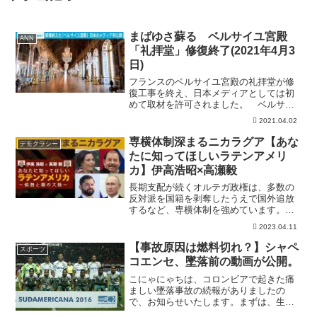
まばゆさ蘇る ベルサイユ宮殿
ANN
「礼拝堂」修復終了(2021年4月3
日)
フランスのベルサイユ宮殿の礼拝堂が修
復工事を終え、日本メディアとしては初
めて取材を許可されました。 ベルサイ
ユ宮殿の「王室礼拝堂」は日本円で20億
2021.04.02
円以上をかけた3年にわたる修復工事が終
わり、天井画や金色の装飾品の輝きがよ
専横体制深まるニカラグア【あな
デモクラシー
みがえりました。 ま...
たに知ってほしいラテンアメリ
カ】伊高浩昭×高瀬毅
長期支配が続くオルテガ政権は、多数の
反対派を国籍を剥奪したうえで国外追放
するなど、専横体制を強めています。ラ
米や「米欧日 vs 中露」の国際状況に照ら
2023.04.11
しつつ、ニカラグア情勢を話し合いま
す。2023年4月4日 収録.................
【事故原因は燃料切れ？】シャペ
スポーツ
コエンセ、墜落前の動画が公開。
こにゃにゃちは、コロンビアで起きた痛
ましい墜落事故の続報がありましたの
で、お知らせいたします。まずは、生存
した選手が撮影した動画がアップされた