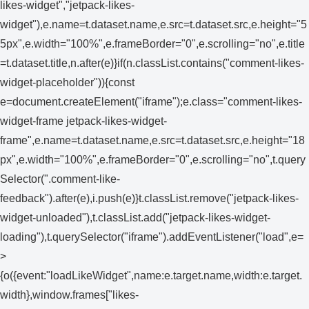
likes-widget","jetpack-likes-
widget"),e.name=t.dataset.name,e.src=t.dataset.src,e.height="5
5px",e.width="100%",e.frameBorder="0",e.scrolling="no",e.title
=t.dataset.title,n.after(e)}if(n.classList.contains("comment-likes-
widget-placeholder")){const
e=document.createElement("iframe");e.class="comment-likes-
widget-frame jetpack-likes-widget-
frame",e.name=t.dataset.name,e.src=t.dataset.src,e.height="18
px",e.width="100%",e.frameBorder="0",e.scrolling="no",t.query
Selector(".comment-like-
feedback").after(e),i.push(e)}t.classList.remove("jetpack-likes-
widget-unloaded"),t.classList.add("jetpack-likes-widget-
loading"),t.querySelector("iframe").addEventListener("load",e=
>
{o({event:"loadLikeWidget",name:e.target.name,width:e.target.
width},window.frames["likes-