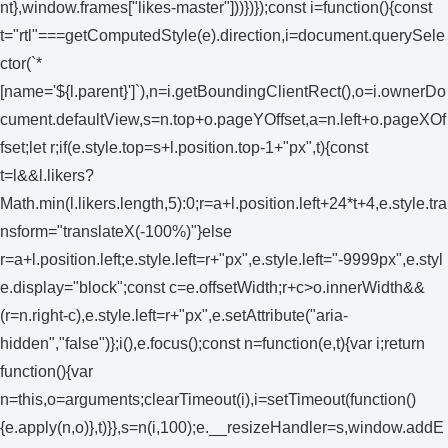
nt},window.frames["likes-master"]))})});const i=function(){const
t="rtl"===getComputedStyle(e).direction,i=document.querySele
ctor(`*
[name='${l.parent}']`),n=i.getBoundingClientRect(),o=i.ownerDo
cument.defaultView,s=n.top+o.pageYOffset,a=n.left+o.pageXOf
fset;let r;if(e.style.top=s+l.position.top-1+"px",t){const
t=l&&l.likers?
Math.min(l.likers.length,5):0;r=a+l.position.left+24*t+4,e.style.tra
nsform="translateX(-100%)"}else
r=a+l.position.left;e.style.left=r+"px",e.style.left="-9999px",e.styl
e.display="block";const c=e.offsetWidth;r+c>o.innerWidth&&
(r=n.right-c),e.style.left=r+"px",e.setAttribute("aria-
hidden","false")};i(),e.focus();const n=function(e,t){var i;return
function(){var
n=this,o=arguments;clearTimeout(i),i=setTimeout(function()
{e.apply(n,o)},t)}},s=n(i,100);e.__resizeHandler=s,window.addE