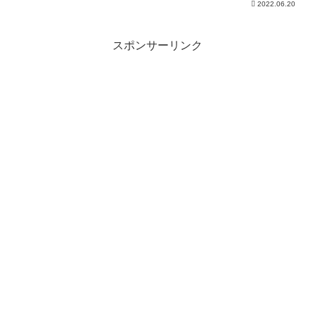
2022.06.20
リスト） 五野井 郁夫さん （政治学者、
高千穂大学教授） 三木 由希子さん （情
報公開クリア...
スポンサーリンク