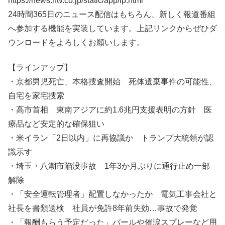
https://news.ntv.co.jp/static/app/lp.html
24時間365日のニュース配信はもちろん、新しく報道番組
へ参加する機能を実装しています。上記リンクからぜひダ
ウンロードをよろしくお願いします。
【ラインアップ】
・京都男児死亡、本格捜査開始 死体遺棄事件の可能性、
自宅を家宅捜索
・高市首相 東南アジアに約1.6兆円支援表明の方針 医
療品など安定的な確保狙い
・米イラン「2日以内」に再協議か トランプ大統領が認
識示す
・埼玉・八潮市陥没事故 1年3か月ぶりに通行止め一部
解除
・「安全運転管理者」配置しなかったか 電気工事会社と
社長を書類送検 社員が免許8年前失効…事故で発覚
・「報酬もらう予定だった」バールや催涙スプレーなど用