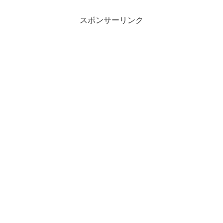
東京・台東区：「清掃業務については、
きょうから3...
スポンサーリンク