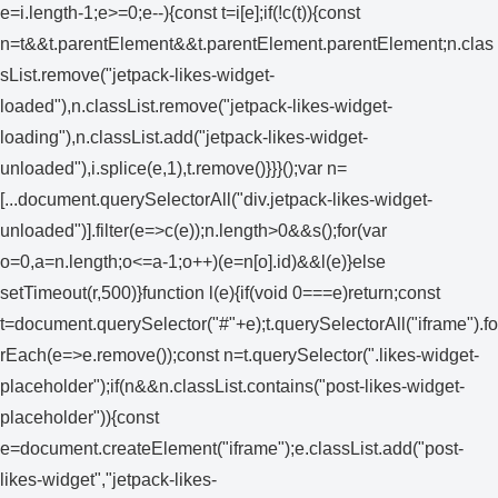
e=i.length-1;e>=0;e--){const t=i[e];if(!c(t)){const
n=t&&t.parentElement&&t.parentElement.parentElement;n.clas
sList.remove("jetpack-likes-widget-
loaded"),n.classList.remove("jetpack-likes-widget-
loading"),n.classList.add("jetpack-likes-widget-
unloaded"),i.splice(e,1),t.remove()}}}();var n=
[...document.querySelectorAll("div.jetpack-likes-widget-
unloaded")].filter(e=>c(e));n.length>0&&s();for(var
o=0,a=n.length;o<=a-1;o++)(e=n[o].id)&&l(e)}else
setTimeout(r,500)}function l(e){if(void 0===e)return;const
t=document.querySelector("#"+e);t.querySelectorAll("iframe").fo
rEach(e=>e.remove());const n=t.querySelector(".likes-widget-
placeholder");if(n&&n.classList.contains("post-likes-widget-
placeholder")){const
e=document.createElement("iframe");e.classList.add("post-
likes-widget","jetpack-likes-