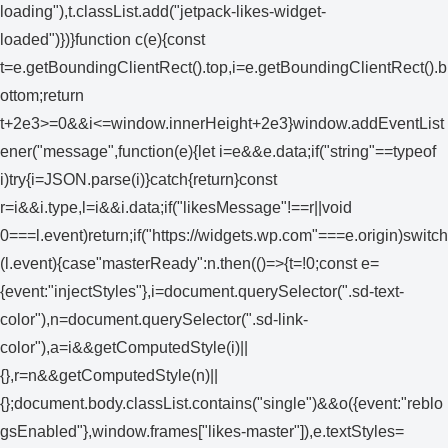
loading"),t.classList.add("jetpack-likes-widget-
loaded")})}function c(e){const
t=e.getBoundingClientRect().top,i=e.getBoundingClientRect().b
ottom;return
t+2e3>=0&&i<=window.innerHeight+2e3}window.addEventList
ener("message",function(e){let i=e&&e.data;if("string"==typeof
i)try{i=JSON.parse(i)}catch{return}const
r=i&&i.type,l=i&&i.data;if("likesMessage"!==r||void
0===l.event)return;if("https://widgets.wp.com"===e.origin)switch
(l.event){case"masterReady":n.then(()=>{t=!0;const e=
{event:"injectStyles"},i=document.querySelector(".sd-text-
color"),n=document.querySelector(".sd-link-
color"),a=i&&getComputedStyle(i)||
{},r=n&&getComputedStyle(n)||
{};document.body.classList.contains("single")&&o({event:"reblo
gsEnabled"},window.frames["likes-master"]),e.textStyles=