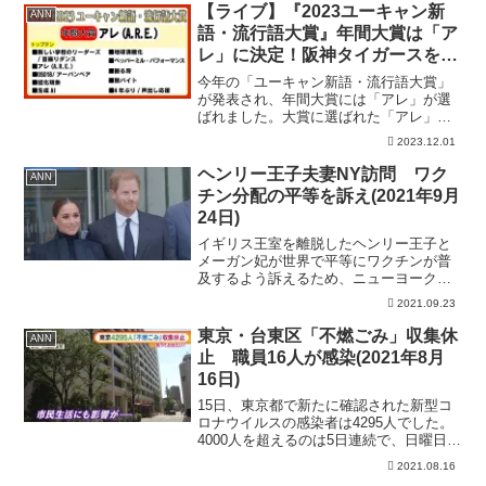
ブ #ann
【ライブ】『2023ユーキャン新
ANN
語・流行語大賞』年間大賞は「ア
レ」に決定！阪神タイガースを38
年ぶり日本一に導いた岡田監督が
今年の「ユーキャン新語・流行語大賞」
喜びの声【LIVE】(2023年12月1
が発表され、年間大賞には「アレ」が選
ばれました。大賞に選ばれた「アレ」
日)ANN/テレ朝
は、プロ野球阪神タイガースの今年のス
2023.12.01
ローガンです。優勝を意味する言葉です
が、選手が意識しないように岡田彰布監
ヘンリー王子夫妻NY訪問 ワク
ANN
督が「アレ」と表現したもの...
チン分配の平等を訴え(2021年9月
24日)
イギリス王室を離脱したヘンリー王子と
メーガン妃が世界で平等にワクチンが普
及するよう訴えるため、ニューヨークを
訪れました。 メーガン妃：「（ここ
2021.09.23
に）戻ってこられてとてもうれしいで
す」 ヘンリー王子とメーガン妃は23
東京・台東区「不燃ごみ」収集休
ANN
日、アメリカ同時多発テロの跡...
止 職員16人が感染(2021年8月
16日)
15日、東京都で新たに確認された新型コ
ロナウイルスの感染者は4295人でした。
4000人を超えるのは5日連続で、日曜日と
しては過去最多です。 感染の拡大で、
2021.08.16
市民生活にも影響が出始めています。