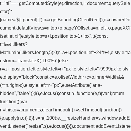
t="rtl"===getComputedStyle(e).direction,i=document.querySele
ctor(`*
[name='${l.parent}']`),n=i.getBoundingClientRect(),o=i.ownerDo
cument.defaultView,s=n.top+o.pageYOffset,a=n.left+o.pageXOf
fset;let r;if(e.style.top=s+l.position.top-1+"px",t){const
t=l&&l.likers?
Math.min(l.likers.length,5):0;r=a+l.position.left+24*t+4,e.style.tra
nsform="translateX(-100%)"}else
r=a+l.position.left;e.style.left=r+"px",e.style.left="-9999px",e.styl
e.display="block";const c=e.offsetWidth;r+c>o.innerWidth&&
(r=n.right-c),e.style.left=r+"px",e.setAttribute("aria-
hidden","false")};i(),e.focus();const n=function(e,t){var i;return
function(){var
n=this,o=arguments;clearTimeout(i),i=setTimeout(function()
{e.apply(n,o)},t)}},s=n(i,100);e.__resizeHandler=s,window.addE
ventListener("resize",s),e.focus()}}}),document.addEventListene