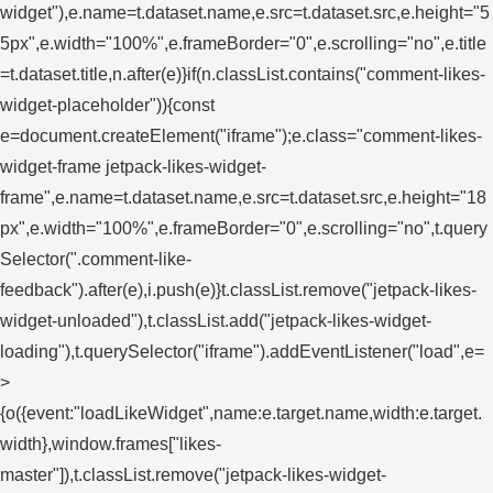
widget"),e.name=t.dataset.name,e.src=t.dataset.src,e.height="5
5px",e.width="100%",e.frameBorder="0",e.scrolling="no",e.title
=t.dataset.title,n.after(e)}if(n.classList.contains("comment-likes-
widget-placeholder")){const
e=document.createElement("iframe");e.class="comment-likes-
widget-frame jetpack-likes-widget-
frame",e.name=t.dataset.name,e.src=t.dataset.src,e.height="18
px",e.width="100%",e.frameBorder="0",e.scrolling="no",t.query
Selector(".comment-like-
feedback").after(e),i.push(e)}t.classList.remove("jetpack-likes-
widget-unloaded"),t.classList.add("jetpack-likes-widget-
loading"),t.querySelector("iframe").addEventListener("load",e=
>
{o({event:"loadLikeWidget",name:e.target.name,width:e.target.
width},window.frames["likes-
master"]),t.classList.remove("jetpack-likes-widget-