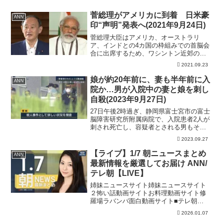
菅総理がアメリカに到着 日米豪
ANN
印“声明”発表へ(2021年9月24日)
菅総理大臣はアメリカ、オーストラリ
ア、インドとの4カ国の枠組みでの首脳会
合に出席するため、ワシントン近郊のア
ンドルーズ空軍基地に到着しました。
2021.09.23
この4カ国の枠組みは「クアッド」と呼ば
れていて、東シナ海や南シナ海で影響力
娘が約20年前に、妻も半年前に入
ANN
を強めている中国に対抗...
院か…男が入院中の妻と娘を刺し
自殺(2023年9月27日)
27日午後2時過ぎ、静岡県富士宮市の富士
脳障害研究所附属病院で、入院患者2人が
刺され死亡し、容疑者とされる男もその
場で自殺しました。富士脳障害研究所附
2023.09.27
属病院は、1980年に開設された脳神経外
科の専門病院で、病床が160床あり、入院
【ライブ】1/7 朝ニュースまとめ
ANN
患者も受け...
最新情報を厳選してお届け ANN/
テレ朝【LIVE】
姉妹ニュースサイト姉妹ニュースサイト
２怖い話動画サイトお料理動画サイト修
羅場ラバンバ面白動画サイト■テレ朝
NEWS24 日本のニュースを24時間配信■
2026.01.07
テレ朝ニュース公式HP#ニュース #ライ