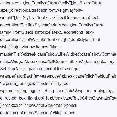
{color:a.color,fontFamily:a["font-family"],fontSize:a["font-
size"],direction:a.direction,fontWeight:a["font-
weight"],fontStyle:a["font-style"],textDecoration:a["text-
decoration"]},e.linkStyles={color:r.color,fontFamily:r["font-
family"],fontSize:r["font-size"],textDecoration:r["text-
decoration"],fontWeight:r["font-weight"],fontStyle:r["font-
style"]},o(e,window.frames["likes-
master"]),s()});break;case"showLikeWidget":case"showComme
ntLikeWidget":break;case"killCommentLikes":document.query
SelectorAll(".jetpack-comment-likes-widget-
wrapper").forEach(e=>e.remove());break;case"clickReblogFlair
":wpcom_reblog&&"function"==typeof
wpcom_reblog.toggle_reblog_box_flair&&wpcom_reblog.toggl
e_reblog_box_flair(l.obj_id);break;case"hideOtherGravatars":a(
);break;case"showOtherGravatars":{const
e=document.querySelector("#likes-other-