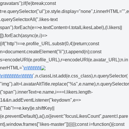
gravatars");if(!e)break;const
t=e.querySelector("ul");e.style.display="none",t.innerHTML="",e
.querySelectorAll(".likes-text
span").forEach(e=>e.textContent=l.totalLikesLabel),(l.likers||
[]).forEach(async(e,i)=>
{if("http"!==e.profile_URL.substr(0,4))return;const
n=document.createElement("li");t.append(n);const
s=encodeURI(e.profile_URL),r=encodeURI(e.avatar_URL);n.in
nerHTML=`
\n\t\t\t\t\t\t
\n\t\t\t\t\t\t
\n\t\t\t\t\t
`,n.classList.add(e.css_class),n.querySelector(
"img").alt=l.avatarAltTitle.replace("%s",e.name),n.querySelector
("span").innerText=e.name,i===l.likers.length-
1&&n.addEventListener("keydown",e=>
{"Tab"!==e.key||e.shiftKey||
(e.preventDefault(),a(),o({event:"focusLikesCount",parent:l.pare
nt},window.frames["likes-master"]))})});const i=function(){const