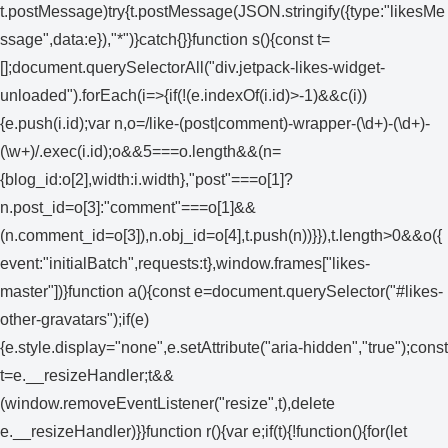
t.postMessage)try{t.postMessage(JSON.stringify({type:"likesMe
ssage",data:e}),"*")}catch{}}function s(){const t=
[];document.querySelectorAll("div.jetpack-likes-widget-
unloaded").forEach(i=>{if(!(e.indexOf(i.id)>-1)&&c(i))
{e.push(i.id);var n,o=/like-(post|comment)-wrapper-(\d+)-(\d+)-
(\w+)/.exec(i.id);o&&5===o.length&&(n=
{blog_id:o[2],width:i.width},"post"===o[1]?
n.post_id=o[3]:"comment"===o[1]&&
(n.comment_id=o[3]),n.obj_id=o[4],t.push(n))}}),t.length>0&&o({
event:"initialBatch",requests:t},window.frames["likes-
master"])}function a(){const e=document.querySelector("#likes-
other-gravatars");if(e)
{e.style.display="none",e.setAttribute("aria-hidden","true");const
t=e.__resizeHandler;t&&
(window.removeEventListener("resize",t),delete
e.__resizeHandler)}}function r(){var e;if(t){!function(){for(let