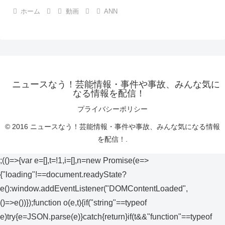
ホーム
動画
ANN
ニュースなう！芸能情報・事件や事故、みんな気に
なる情報を配信！
プライバシーポリシー
© 2016 ニュースなう！芸能情報・事件や事故、みんな気になる情報
を配信！.
;(()=>{var e=[],t=!1,i=[],n=new Promise(e=>
{"loading"!==document.readyState?
e():window.addEventListener("DOMContentLoaded",
()=>e())});function o(e,t){if("string"==typeof
e)try{e=JSON.parse(e)}catch{return}if(t&&"function"==typeof