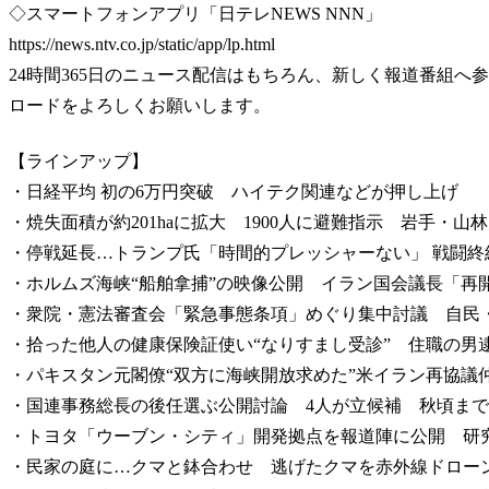
◇スマートフォンアプリ「日テレNEWS NNN」
https://news.ntv.co.jp/static/app/lp.html
24時間365日のニュース配信はもちろん、新しく報道番組
ロードをよろしくお願いします。
【ラインアップ】
・日経平均 初の6万円突破 ハイテク関連などが押し上げ
・焼失面積が約201haに拡大 1900人に避難指示 岩手・山
・停戦延長…トランプ氏「時間的プレッシャーない」 戦闘終
・ホルムズ海峡“船舶拿捕”の映像公開 イラン国会議長「再
・衆院・憲法審査会「緊急事態条項」めぐり集中討議 自民
・拾った他人の健康保険証使い“なりすまし受診” 住職の男
・パキスタン元閣僚“双方に海峡開放求めた”米イラン再協議
・国連事務総長の後任選ぶ公開討論 4人が立候補 秋頃ま
・トヨタ「ウーブン・シティ」開発拠点を報道陣に公開 研究
・民家の庭に…クマと鉢合わせ 逃げたクマを赤外線ドロー