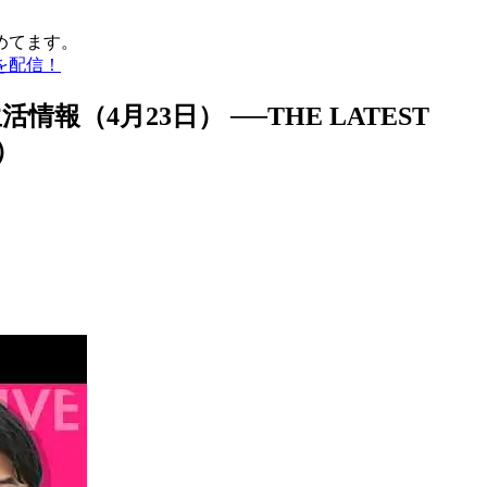
めてます。
を配信！
（4月23日） ──THE LATEST
E）