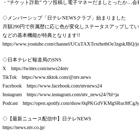
・“チケット詐欺” ウソ投稿し電子マネーだましとったか…会
◇メンバーシップ「日テレNEWSクラブ」始まりました
月額290円で所属歴に応じ色が変化しステータスアップして
などの基本機能が特典となります!!
https://www.youtube.com/channel/UCuTAXTexrhetbOe3zgskJBQ/jo
◇日本テレビ報道局のSNS
X https://twitter.com/news24ntv
TikTok https://www.tiktok.com/@ntv.news
Facebook https://www.facebook.com/ntvnews24
Instagram https://www.instagram.com/ntv_news24/?hl=ja
Podcast https://open.spotify.com/show/0qPKGdVKMgSRuc8fCgJ
◇【最新ニュース配信中】日テレNEWS
https://news.ntv.co.jp/