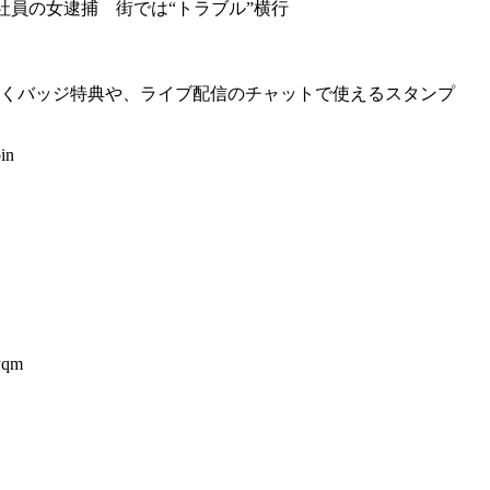
社員の女逮捕 街では“トラブル”横行
いくバッジ特典や、ライブ配信のチャットで使えるスタンプ
in
yqm