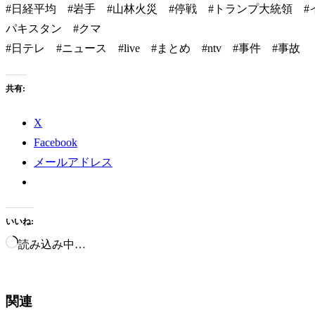
#日経平均 #岩手 #山林火災 #停戦 #トランプ大統領 #
パキスタン #クマ
#日テレ​​ #ニュース​ #live #まとめ #ntv #事件 #事故
共有:
X
Facebook
メールアドレス
いいね:
読み込み中…
関連