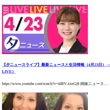
【夕ニュースライブ】最新ニュースと生活情報（4月23日） ──TH
LIVE）
https://www.youtube.com/watch?v=idBV-xxeGj8 姉妹ニュース…