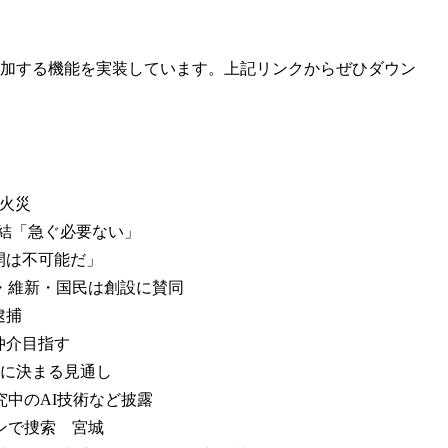
へ参加する機能を実装しています。上記リンクからぜひダウン
林火災
結「急ぐ必要ない」
開は不可能だ」
・維新・国民は創設に賛同
逮捕
仲介目指す
でに決まる見通し
中のAI技術など披露
ンで捜索 宮城