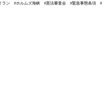
イラン #ホルムズ海峡 #憲法審査会 #緊急事態条項 #