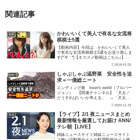
関連記事
かわいいくて美人で有名な女流将
動画
棋棋士5選
【動画内容】今回は、かわいいくて美人
で有名な女流将棋棋士5選をお送り致しま
す(*´∀｀*)【オススメ動画はこちら♪】☆
実は血縁関係だった意外な有名人5選☆長
2019.01.03
くて綺麗な足を持つ芸能人20選～Part2～
☆超人気 最新動画#最新！裏芸能ニュー
しゃぶしゃぶ温野菜 安全性を追
news
ス...
求＝一億総ニート
エンディング曲 loser's world（フルバー
ジョン） 【関連チャンネル】「犬太／
どうすればいいか考える」 →「犬太の
ツッコミゲーム実況」 → 「犬太の窮
2020.11.15
状脱却チャンネル」 → あいぽんさん
のしゃぶしゃぶ動画：問題ある場合、削
【ライブ】2/1 夜ニュースまとめ
動画
除依頼等...
最新情報を厳選してお届け ANN/
テレ朝【LIVE】
姉妹ニュースサイト姉妹ニュースサイト
２怖い話動画サイトお料理動画サイト修