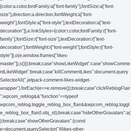
{color:a.color,fontFamily:a["font-family"],fontSize:a["font-
size"],direction:a.direction,fontWeight:a["font-
weight"],fontStyle:a["font-style"],textDecoration:a["text-
decoration"]},e.linkStyles={color:r.color,fontFamily:r["font-
family"],fontSize:r["font-size"],textDecoration:r["text-
decoration"],fontWeight:r["font-weight"],fontStyle:r["font-
style"]},o(e,window.frames["likes-
master"]),s()});break;case"showLikeWidget":case"showComme
ntLikeWidget":break;case"killCommentLikes":document.query
SelectorAll(".jetpack-comment-likes-widget-
wrapper").forEach(e=>e.remove());break;case"clickReblogFlair
":wpcom_reblog&&"function"==typeof
wpcom_reblog.toggle_reblog_box_flair&&wpcom_reblog.toggl
e_reblog_box_flair(l.obj_id);break;case"hideOtherGravatars":a(
);break;case"showOtherGravatars":{const
e=document.querySelector("#likes-other-