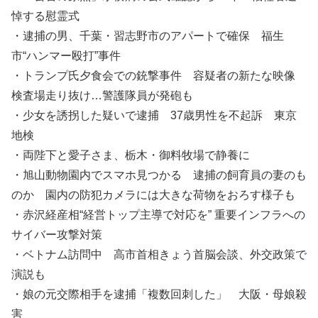
悼する慰霊式
・逮捕の男、千葉・習志野市のアパートで確保 福生
市“ハンマー殴打”事件
・トランプ氏夕食会での銃撃事件 容疑者の新たな映像
検査場走り抜け…警護隊員が発砲も
・少女を誘拐した疑いで逮捕 37歳男性を不起訴 東京
地検
・両陛下と愛子さま、栃木・御料牧場で静養に
・旭山動物園内でスマホ見つかる 逮捕の飼育員の妻のも
のか 園内の防犯カメラには大きな荷物をおろす様子も
・赤沢経産相“経営トップ主導で対応を” 重要インフラへの
サイバー攻撃対策
・ベトナム訪問中 高市首相きょう首脳会談、外交政策で
演説も
・娘の元交際相手を逮捕「複数回刺した」 大阪・母娘殺
害