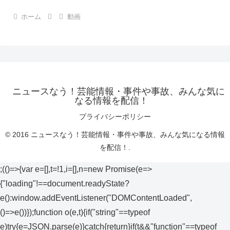
ホーム
動画
ニュースなう！芸能情報・事件や事故、みんな気に
なる情報を配信！
プライバシーポリシー
© 2016 ニュースなう！芸能情報・事件や事故、みんな気になる情報
を配信！.
;(()=>{var e=[],t=!1,i=[],n=new Promise(e=>
{"loading"!==document.readyState?
e():window.addEventListener("DOMContentLoaded",
()=>e())});function o(e,t){if("string"==typeof
e)try{e=JSON.parse(e)}catch{return}if(t&&"function"==typeof