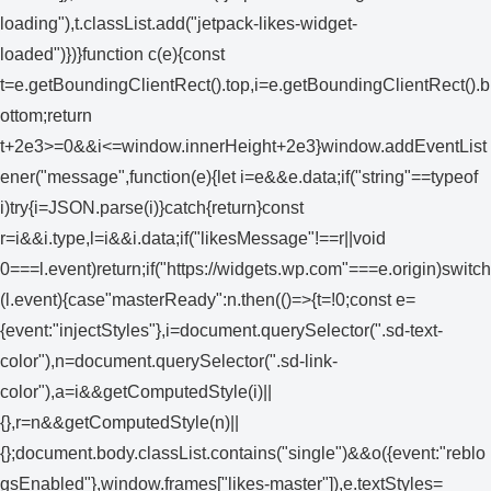
loading"),t.classList.add("jetpack-likes-widget-
loaded")})}function c(e){const
t=e.getBoundingClientRect().top,i=e.getBoundingClientRect().b
ottom;return
t+2e3>=0&&i<=window.innerHeight+2e3}window.addEventList
ener("message",function(e){let i=e&&e.data;if("string"==typeof
i)try{i=JSON.parse(i)}catch{return}const
r=i&&i.type,l=i&&i.data;if("likesMessage"!==r||void
0===l.event)return;if("https://widgets.wp.com"===e.origin)switch
(l.event){case"masterReady":n.then(()=>{t=!0;const e=
{event:"injectStyles"},i=document.querySelector(".sd-text-
color"),n=document.querySelector(".sd-link-
color"),a=i&&getComputedStyle(i)||
{},r=n&&getComputedStyle(n)||
{};document.body.classList.contains("single")&&o({event:"reblo
gsEnabled"},window.frames["likes-master"]),e.textStyles=