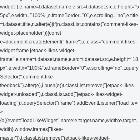
widget"),e.name=t.dataset.name,e.src=t.dataset.src,e.height="5
5px",e.width="100%",e.frameBorder="0",e.scrolling="no",e.title
=t.dataset.title,n.after(e)}if(n.classList.contains("comment-likes-
widget-placeholder")){const
e=document.createElement("iframe");e.class="comment-likes-
widget-frame jetpack-likes-widget-
frame",e.name=t.dataset.name,e.src=t.dataset.src,e.height="18
px",e.width="100%",e.frameBorder="0",e.scrolling="no",t.query
Selector(".comment-like-
feedback").after(e),i.push(e)}t.classList.remove("jetpack-likes-
widget-unloaded"),t.classList.add("jetpack-likes-widget-
loading"),t.querySelector("iframe").addEventListener("load",e=
>
{o({event:"loadLikeWidget",name:e.target.name,width:e.target.
width},window.frames["likes-
master"]),t.classList.remove("jetpack-likes-widget-