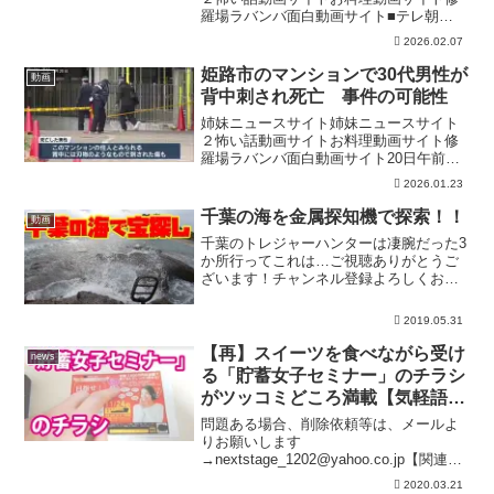
羅場ラバンバ面白動画サイト■テレ朝
NEWS24 日本のニュースを24時間配信■
2026.02.07
テレ朝ニュース公式HP#ニュース #ライ
ブ #ann
姫路市のマンションで30代男性が
動画
背中刺され死亡 事件の可能性
姉妹ニュースサイト姉妹ニュースサイト
２怖い話動画サイトお料理動画サイト修
羅場ラバンバ面白動画サイト20日午前、
姫路市のマンションで背中に刃物のよう
2026.01.23
なもので刺された傷のある30代の男性が
倒れているのが見つかり、その後、死亡
千葉の海を金属探知機で探索！！
動画
しました。警察は事件...
千葉のトレジャーハンターは凄腕だった3
か所行ってこれは…ご視聴ありがとうご
ざいます！チャンネル登録よろしくお願
いします！私書箱できました〒365-8799
埼玉県鴻巣市東4-1-5鴻巣郵便局 私書箱
2019.05.31
14号インスタ作りましたTwitterでき...
【再】スイーツを食べながら受け
news
る「貯蓄女子セミナー」のチラシ
がツッコミどころ満載【気軽語
り】
問題ある場合、削除依頼等は、メールよ
りお願いします
→nextstage_1202@yahoo.co.jp【関連チ
ャンネル】「犬太／どうすればいいか考
2020.03.21