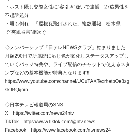
・ホスト隠し交際女性に“客引き”疑いで逮捕 27歳男性を
不起訴処分
・塀も倒れ…「屋根瓦飛ばされた」複数通報 栃木県
で“突風被害”相次ぐ
◇メンバーシップ「日テレNEWSクラブ」始まりました
月額290円で所属歴に応じ色が変化しステータスアップし
ていくバッジ特典や、ライブ配信のチャットで使えるスタ
ンプなどの基本機能が特典となります!!
https://www.youtube.com/channel/UCuTAXTexrhetbOe3zg
skJBQ/join
◇日本テレビ報道局のSNS
X https://twitter.com/news24ntv
TikTok https://www.tiktok.com/@ntv.news
Facebook https://www.facebook.com/ntvnews24