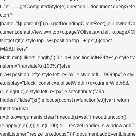
t="rtl"===getComputedStyle(e).direction,i=document.querySele
ctor(`*
[name='${l.parent}']`),n=i.getBoundingClientRect(),o=i.ownerDo
cument.defaultView,s=n.top+o.pageYOffset,a=n.left+o.pageXOf
fset;let r;if(e.style.top=s+l.position.top-1+"px",t){const
t=l&&l.likers?
Math.min(l.likers.length,5):0;r=a+l.position.left+24*t+4,e.style.tra
nsform="translateX(-100%)"}else
r=a+l.position.left;e.style.left=r+"px",e.style.left="-9999px",e.styl
e.display="block";const c=e.offsetWidth;r+c>o.innerWidth&&
(r=n.right-c),e.style.left=r+"px",e.setAttribute("aria-
hidden","false")};i(),e.focus();const n=function(e,t){var i;return
function(){var
n=this,o=arguments;clearTimeout(i),i=setTimeout(function()
{e.apply(n,o)},t)}},s=n(i,100);e.__resizeHandler=s,window.addE
ventListener("resize",s),e.focus()}}}),document.addEventListene