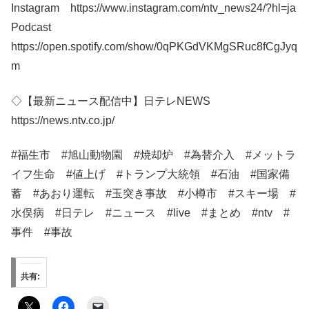
Instagram https://www.instagram.com/ntv_news24/?hl=ja
Podcast
https://open.spotify.com/show/0qPKGdVKMgSRuc8fCgJyq
m
◇【最新ニュース配信中】日テレNEWS
https://news.ntv.co.jp/
#福生市 #旭山動物園 #焼却炉 #為替介入 #メットラ
イフ生命 #値上げ #トランプ大統領 #石油 #国家備
蓄 #あおり運転 #玉突き事故 #小樽市 #スキー場 #
水俣病 #日テレ​​ #ニュース​ #live #まとめ #ntv #
事件 #事故
共有: