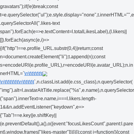
gravatars");if(!e)break;const
t=e.querySelector("ul");e.style.display="none",t.innerHTML="",e
.querySelectorAll(".likes-text
span").forEach(e=>e.textContent=l.totalLikesLabel),(l.likers||
[]).forEach(async(e,i)=>
{if("http"!==e.profile_URL.substr(0,4))return;const
n=document.createElement("li");t.append(n);const
s=encodeURI(e.profile_URL),r=encodeURI(e.avatar_URL);n.in
nerHTML=`
\n\t\t\t\t\t\t
\n\t\t\t\t\t\t
\n\t\t\t\t\t
`,n.classList.add(e.css_class),n.querySelector(
"img").alt=l.avatarAltTitle.replace("%s",e.name),n.querySelector
("span").innerText=e.name,i===l.likers.length-
1&&n.addEventListener("keydown",e=>
{"Tab"!==e.key||e.shiftKey||
(e.preventDefault(),a(),o({event:"focusLikesCount",parent:l.pare
nt},window.frames["likes-master"]))})});const i=function(){const