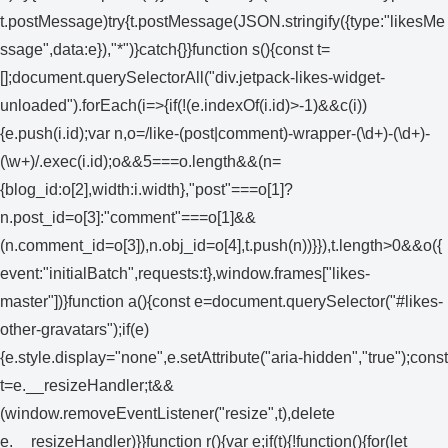
t.postMessage)try{t.postMessage(JSON.stringify({type:"likesMe
ssage",data:e}),"*")}catch{}}function s(){const t=
[];document.querySelectorAll("div.jetpack-likes-widget-
unloaded").forEach(i=>{if(!(e.indexOf(i.id)>-1)&&c(i))
{e.push(i.id);var n,o=/like-(post|comment)-wrapper-(\d+)-(\d+)-
(\w+)/.exec(i.id);o&&5===o.length&&(n=
{blog_id:o[2],width:i.width},"post"===o[1]?
n.post_id=o[3]:"comment"===o[1]&&
(n.comment_id=o[3]),n.obj_id=o[4],t.push(n))}}),t.length>0&&o({
event:"initialBatch",requests:t},window.frames["likes-
master"])}function a(){const e=document.querySelector("#likes-
other-gravatars");if(e)
{e.style.display="none",e.setAttribute("aria-hidden","true");const
t=e.__resizeHandler;t&&
(window.removeEventListener("resize",t),delete
e.__resizeHandler)}}function r(){var e;if(t){!function(){for(let