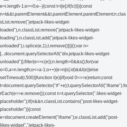
e=i.length-1;e>=0;e--){const t=i[e];if(!c(t)){const
n=t&&t.parentElement&&t.parentElement.parentElement;n.clas
sList.remove("jetpack-likes-widget-
loaded"),n.classList.remove("jetpack-likes-widget-
loading"),n.classList.add("jetpack-likes-widget-
unloaded"),i.splice(e,1),t.remove()}}}();var n=
[...document.querySelectorAll("div.jetpack-likes-widget-
unloaded")].filter(e=>c(e));n.length>0&&s();for(var
o=0,a=n.length;o<=a-1;o++)(e=n[o].id)&&l(e)}else
setTimeout(r,500)}function l(e){if(void 0===e)return;const
t=document.querySelector("#"+e);t.querySelectorAll("iframe").fo
rEach(e=>e.remove());const n=t.querySelector(".likes-widget-
placeholder");if(n&&n.classList.contains("post-likes-widget-
placeholder")){const
e=document.createElement("iframe");e.classList.add("post-
likes-widget","jetpack-likes-