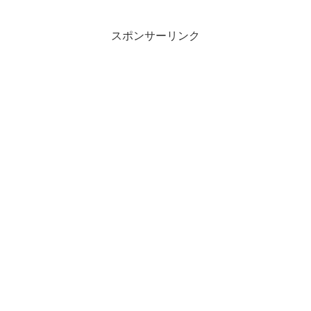
える」 →「犬太のツッコミゲーム実
況」 → 「犬太／総合チャンネル」
→ エンディング曲 ...
スポンサーリンク