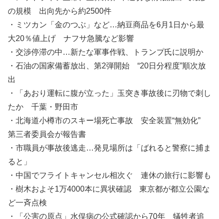
の規模 出向先から約2500件
・ミツカン「金のつぶ」など…納豆商品を6月1日から最
大20％値上げ ナフサ急騰など影響
・交渉停滞の中…新たな軍事作戦、トランプ氏に説明か
・石油の国家備蓄放出、第2弾開始 “20日分程度”順次放
出
・「あおり運転に腹が立った」玉突き事故後に刃物で刺し
たか 千葉・野田市
・北海道小樽市のスキー場死亡事故 安全装置“無効化”
第三者委員会が報告書
・市職員が事故後逃走…発見場所は「ばれると警察に捕ま
ると」
・中国でフライトキャンセル相次ぐ 連休の旅行に影響も
・樹木およそ1万4000本に異状確認 東京都が都立公園な
ど一斉点検
・「公害の原点」水俣病の公式確認から70年 犠牲者追