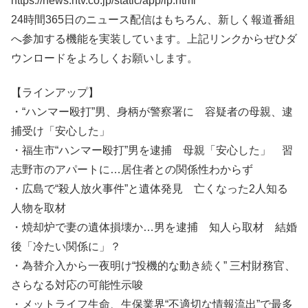
https://news.ntv.co.jp/static/app/lp.html
24時間365日のニュース配信はもちろん、新しく報道番組
へ参加する機能を実装しています。上記リンクからぜひダ
ウンロードをよろしくお願いします。
【ラインアップ】
・“ハンマー殴打”男、身柄が警察署に 容疑者の母親、逮
捕受け「安心した」
・福生市“ハンマー殴打”男を逮捕 母親「安心した」 習
志野市のアパートに…居住者との関係性わからず
・広島で“殺人放火事件”と遺体発見 亡くなった2人知る
人物を取材
・焼却炉で妻の遺体損壊か…男を逮捕 知人ら取材 結婚
後「冷たい関係に」？
・為替介入から一夜明け“投機的な動き続く” 三村財務官、
さらなる対応の可能性示唆
・メットライフ生命、生保業界“不適切な情報流出”で最多