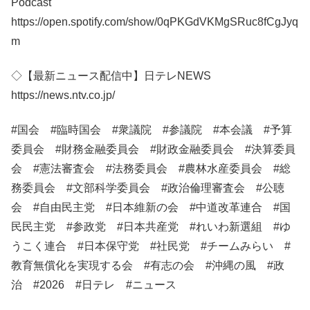
Podcast
https://open.spotify.com/show/0qPKGdVKMgSRuc8fCgJyq
m
◇【最新ニュース配信中】日テレNEWS
https://news.ntv.co.jp/
#国会 #臨時国会 #衆議院 #参議院 #本会議 #予算
委員会 #財務金融委員会 #財政金融委員会 #決算委員
会 #憲法審査会 #法務委員会 #農林水産委員会 #総
務委員会 #文部科学委員会 #政治倫理審査会 #公聴
会 #自由民主党 #日本維新の会 #中道改革連合 #国
民民主党 #参政党 #日本共産党 #れいわ新選組 #ゆ
うこく連合 #日本保守党 #社民党 #チームみらい #
教育無償化を実現する会 #有志の会 #沖縄の風 #政
治 #2026 #日テレ​​ #ニュース​​