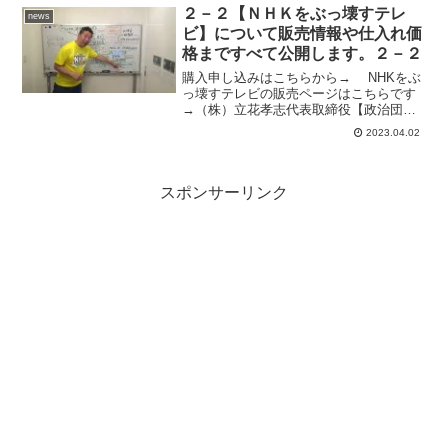
志おとし 【５２才】血液型 えーー
２－２【ＮＨＫをぶっ壊すテレ
news
ー 性別 漢 生...
ビ】について販売情報や仕入れ価
格まですべて公開します。２－２
購入申し込みはこちらから→ NHKをぶ
っ壊すテレビの販売ページはこちらです
→（株）立花孝志代表取締役【政治団
体】ＮＨＫ党【党首】立花孝志の公式
2023.04.02
YouTubeチャンネルです。立花孝志の携
帯電話番号 08025089347国民の多くが
テレビを...
スポンサーリンク