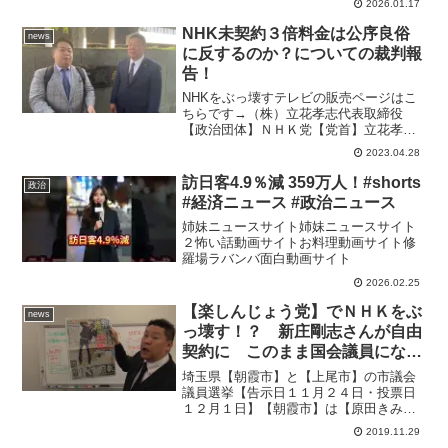
2026.01.17
を配信します◇メンバーシップ「日テレ
NEWSクラブ」始まりました月額290円で
NHK未契約３倍料金は公序良俗
news
所属歴に応じ色が変...
に反するのか？についての裁判報
告！
NHKをぶっ壊すテレビの販売ページはこ
ちらです→（株）立花孝志代表取締役
【政治団体】ＮＨＫ党【党首】立花孝志
の公式YouTubeチャンネルです。立花孝
2023.04.28
志の携帯電話番号 08025089347国民の
多くがテレビをチューナレステレビに買
訪日客4.9％減 359万人！#shorts
政治
い替える...
#経済ニュース #政治ニュース
姉妹ニュースサイト姉妹ニュースサイト
２怖い話動画サイトお料理動画サイト修
羅場ラバンバ面白動画サイト
2026.02.25
【楽しんじょう党】でＮＨＫをぶ
news
っ壊す！？ 新庄剛志さんが自由
契約に このまま国会議員になっ
てくれないかな（笑）立候補した
埼玉県【朝霞市】と【上尾市】の市議会
場合の当選確率は８０％
議員選挙【告示日１１月２４日・投票日
１２月１日】【朝霞市】は【原田きみな
り】【上尾市】は【佐藤えりぃ】元国会
2019.11.29
議員で政党党首YouTuberなまえ 立花孝