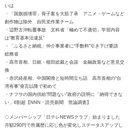
いは
・「国旗損壊罪」骨子案を大筋了承 アニメ・ゲームなど
創作物は除外 自民党作業チーム
・辺野古沖転覆事故 文科省「極めて不適切」学習内容
は“教育基本法違反”
・「ふるさと納税」仲介事業者に“手数料”引き下げ要請
総務省
・高市首相、日銀・植田総裁と会談 金融政策など意見交
換
・赤沢経産相、中国閣僚と短時間立ち話 高市首相の“台
湾有事”発言以降で初めて
・ナフサの国内供給“問題ない”政府の説明に「納得できな
い」6割超【NNN・読売新聞 世論調査】
◇メンバーシップ「日テレNEWSクラブ」始まりました
月額290円で所属歴に応じ色が変化しステータスアップし