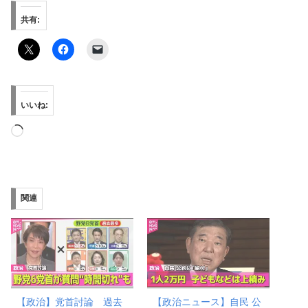
共有:
いいね:
読
み
込
み
関連
中…
【政治】党首討論 過去
【政治ニュース】自民 公