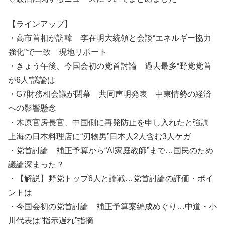
【ラインアップ】
・高市首相が訪韓 李在明大統領と会談“エネルギー協力
強化”で一致 現地リポート
・きょう午後、今国会初の党首討論 過去最多“野党党首
が6人”議論は
・G7財務相会議が閉幕 共同声明発表 中東情勢の経済
への影響懸念
・木原官房長官、中国側に再発防止を申し入れたと強調
上海の日本料理店に“刃物男”日本人2人含む3人ケガ
・党首討論 補正予算から“AI家庭教師”まで…国民のため
議論深まった？
・【解説】野党トップ6人と論戦…党首討論の評価・ポイ
ントは
・今国会初の党首討論 補正予算案編成めぐり…中道・小
川代表は“指示遅れ”指摘