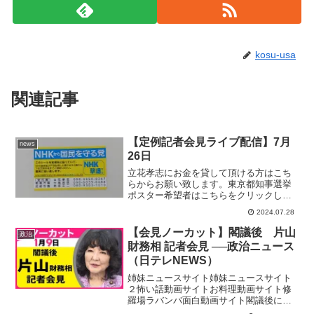
kosu-usa
関連記事
【定例記者会見ライブ配信】7月
news
26日
立花孝志にお金を貸して頂ける方はこち
らからお願い致します。東京都知事選挙
ポスター希望者はこちらをクリックして
下さい。→立花孝志がアルバイトをして
2024.07.28
いる銀座ＢＡＲ→ＡＩ立花孝志チャンネ
ル立花孝志の携帯電話番号情報お待ちし
【会見ノーカット】閣議後 片山
政治
ています。→080250...
財務相 記者会見 ──政治ニュース
（日テレNEWS）
姉妹ニュースサイト姉妹ニュースサイト
２怖い話動画サイトお料理動画サイト修
羅場ラバンバ面白動画サイト閣議後に行
われた片山財務相による記者会見の模様