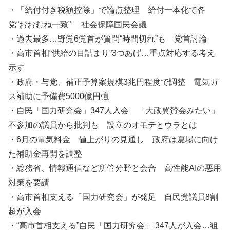
・「給付付き税額控除」で論点整理 給付一本化で各
党“おおむね一致” 社会保障国民会議
・過去最多…野党6党首が質問“時間切れ”も 党首討論
・高市首相“供給の目詰まり”3つあげ…重点対応する考え
示す
・政府・与党、補正予算案規模3兆円程度で調整 電気ガ
ス補助に予備費5000億円強
・自民「国力研究会」347人入会 「大政翼賛会みたい」
不参加の議員から批判も 設立のオモテとウラとは
・6月の電気料金 値上がりの見通し 政府は夏場に向け
た補助金再開を調整
・総務省、情報通信など所管分野と会合 高性能AIの悪用
対策を要請
・高市首相支える「国力研究会」が発足 自民党議員8割
超が入会
・“高市首相支える”自民「国力研究会」 347人が入会…狙