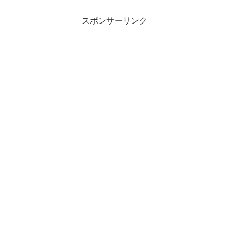
間を使い切り1分将棋に入る大熱戦となり
ましたが、2...
スポンサーリンク