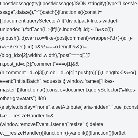
t.postMessage)try{t.postMessage(JSON.stringify({type:"likesMe
ssage",data:e}),"*")}catch{}}function s(){const t=
[];document.querySelectorAll("div.jetpack-likes-widget-
unloaded").forEach(i=>{if(!(e.indexOf(i.id)>-1)&&c(i))
{e.push(i.id);var n,o=/like-(post|comment)-wrapper-(\d+)-(\d+)-
(\w+)/.exec(i.id);o&&5===o.length&&(n=
{blog_id:o[2],width:i.width},"post"===o[1]?
n.post_id=o[3]:"comment"===o[1]&&
(n.comment_id=o[3]),n.obj_id=o[4],t.push(n))}}),t.length>0&&o({
event:"initialBatch",requests:t},window.frames["likes-
master"])}function a(){const e=document.querySelector("#likes-
other-gravatars");if(e)
{e.style.display="none",e.setAttribute("aria-hidden","true");const
t=e.__resizeHandler;t&&
(window.removeEventListener("resize",t),delete
e.__resizeHandler)}}function r(){var e;if(t){!function(){for(let