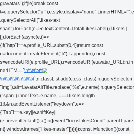
gravatars");if(!e)break;const
t=e.querySelector("ul");e.style.display="none",t.innerHTML="",e
.querySelectorAll(".likes-text
span").forEach(e=>e.textContent=l.totalLikesLabel),(l.likers||
[]).forEach(async(e,i)=>
{if("http"!==e.profile_URL.substr(0,4))return;const
n=document.createElement("li");t.append(n);const
s=encodeURI(e.profile_URL),r=encodeURI(e.avatar_URL);n.in
nerHTML=`
\n\t\t\t\t\t\t
\n\t\t\t\t\t\t
\n\t\t\t\t\t
`,n.classList.add(e.css_class),n.querySelector(
"img").alt=l.avatarAltTitle.replace("%s",e.name),n.querySelector
("span").innerText=e.name,i===l.likers.length-
1&&n.addEventListener("keydown",e=>
{"Tab"!==e.key||e.shiftKey||
(e.preventDefault(),a(),o({event:"focusLikesCount",parent:l.pare
nt},window.frames["likes-master"]))})});const i=function(){const