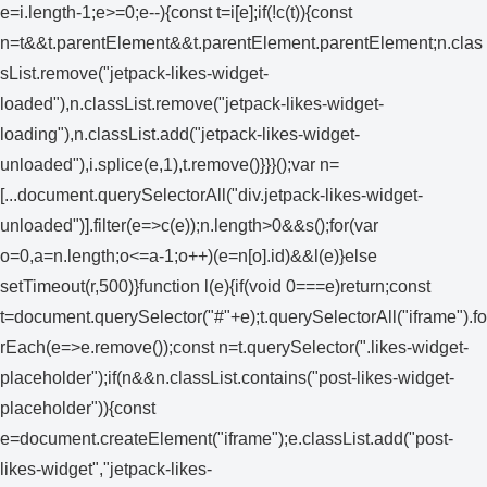
e=i.length-1;e>=0;e--){const t=i[e];if(!c(t)){const
n=t&&t.parentElement&&t.parentElement.parentElement;n.clas
sList.remove("jetpack-likes-widget-
loaded"),n.classList.remove("jetpack-likes-widget-
loading"),n.classList.add("jetpack-likes-widget-
unloaded"),i.splice(e,1),t.remove()}}}();var n=
[...document.querySelectorAll("div.jetpack-likes-widget-
unloaded")].filter(e=>c(e));n.length>0&&s();for(var
o=0,a=n.length;o<=a-1;o++)(e=n[o].id)&&l(e)}else
setTimeout(r,500)}function l(e){if(void 0===e)return;const
t=document.querySelector("#"+e);t.querySelectorAll("iframe").fo
rEach(e=>e.remove());const n=t.querySelector(".likes-widget-
placeholder");if(n&&n.classList.contains("post-likes-widget-
placeholder")){const
e=document.createElement("iframe");e.classList.add("post-
likes-widget","jetpack-likes-