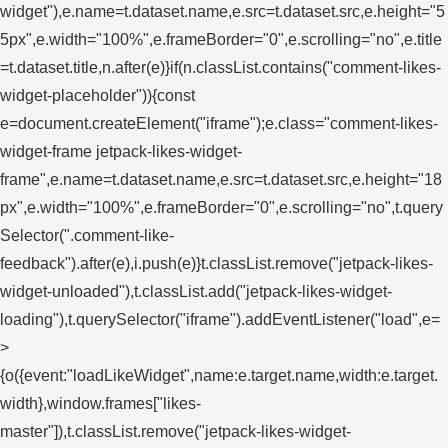
widget"),e.name=t.dataset.name,e.src=t.dataset.src,e.height="5
5px",e.width="100%",e.frameBorder="0",e.scrolling="no",e.title
=t.dataset.title,n.after(e)}if(n.classList.contains("comment-likes-
widget-placeholder")){const
e=document.createElement("iframe");e.class="comment-likes-
widget-frame jetpack-likes-widget-
frame",e.name=t.dataset.name,e.src=t.dataset.src,e.height="18
px",e.width="100%",e.frameBorder="0",e.scrolling="no",t.query
Selector(".comment-like-
feedback").after(e),i.push(e)}t.classList.remove("jetpack-likes-
widget-unloaded"),t.classList.add("jetpack-likes-widget-
loading"),t.querySelector("iframe").addEventListener("load",e=
>
{o({event:"loadLikeWidget",name:e.target.name,width:e.target.
width},window.frames["likes-
master"]),t.classList.remove("jetpack-likes-widget-