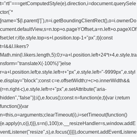
t="rtl"===getComputedStyle(e).direction,i=document.querySele
ctor(`*
[name='${l.parent}']`),n=i.getBoundingClientRect(),o=i.ownerDo
cument.defaultView,s=n.top+o.pageYOffset,a=n.left+o.pageXOf
fset;let r;if(e.style.top=s+l.position.top-1+"px",t){const
t=l&&l.likers?
Math.min(l.likers.length,5):0;r=a+l.position.left+24*t+4,e.style.tra
nsform="translateX(-100%)"}else
r=a+l.position.left;e.style.left=r+"px",e.style.left="-9999px",e.styl
e.display="block";const c=e.offsetWidth;r+c>o.innerWidth&&
(r=n.right-c),e.style.left=r+"px",e.setAttribute("aria-
hidden","false")};i(),e.focus();const n=function(e,t){var i;return
function(){var
n=this,o=arguments;clearTimeout(i),i=setTimeout(function()
{e.apply(n,o)},t)}},s=n(i,100);e.__resizeHandler=s,window.addE
ventListener("resize",s),e.focus()}}}),document.addEventListene