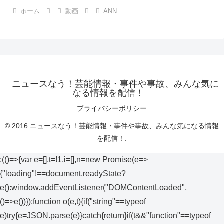
ホーム
動画
ANN
ニュースなう！芸能情報・事件や事故、みんな気に
なる情報を配信！
プライバシーポリシー
© 2016 ニュースなう！芸能情報・事件や事故、みんな気になる情報
を配信！.
;(()=>{var e=[],t=!1,i=[],n=new Promise(e=>
{"loading"!==document.readyState?
e():window.addEventListener("DOMContentLoaded",
()=>e())});function o(e,t){if("string"==typeof
e)try{e=JSON.parse(e)}catch{return}if(t&&"function"==typeof