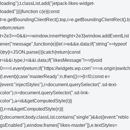
loading"),t.classList.add("jetpack-likes-widget-
loaded")})}function c(e){const
t=e.getBoundingClientRect().top,i=e.getBoundingClientRect().b
ottom;return
t+2e3>=0&&i<=window.innerHeight+2e3}window.addEventList
ener("message",function(e){let i=e&&e.data;if("string"==typeof
i)try{i=JSON.parse(i)}catch{return}const
r=i&&i.type,l=i&&i.data;if("likesMessage"!==r||void
0===l.event)return;if("https://widgets.wp.com"===e.origin)switch
(l.event){case"masterReady":n.then(()=>{t=!0;const e=
{event:"injectStyles"},i=document.querySelector(".sd-text-
color"),n=document.querySelector(".sd-link-
color"),a=i&&getComputedStyle(i)||
{},r=n&&getComputedStyle(n)||
{};document.body.classList.contains("single")&&o({event:"reblo
gsEnabled"},window.frames["likes-master"]),e.textStyles=