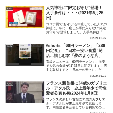
人気神社に“限定お守り”登場！
ANN
入手条件は・・・(2021年6月25
日)
コロナ禍で“お守り”を中止していた人気の
神社に、年に一度しか手に入らない“限定
お守り”が登場しました。入手条件は「人
助け」。どういうことなのでしょう
2021.06.25
か。 埼玉県秩父市にある「三峯神
社」。 以前は毎月1日に「白い氣守り」
#shorts 「60円ラーメン」「288
ANN
が配布され、人気を集め...
円定食」 “日本一安い食堂”閉
店…惜しむ客「夢のような店」
看板メニューは「60円ラーメン」。激安
で人気の食堂が1月31日に閉店します。店
主を取材すると、日本一の安さにこだわ
ってきた訳が見えてきました。■築77年の
2024.01.31
建物 「日本一安い」食堂 新宿駅から2
キロほどの場所にある酒場。文字がたく
フランス新首相に34歳のガブリエ
ANN
さん書かれて...
ル・アタル氏 史上最年少で同性
愛者公表も初(2024年1月9日)
フランスの新しい首相に34歳のガブリエ
ル・アタル氏が史上最年少で就任しま
す。同性愛者を公表している初めてのフ
ランスの首相となります。 フランスの