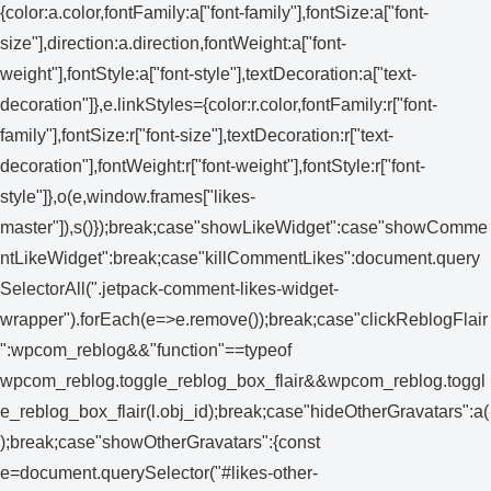
{color:a.color,fontFamily:a["font-family"],fontSize:a["font-
size"],direction:a.direction,fontWeight:a["font-
weight"],fontStyle:a["font-style"],textDecoration:a["text-
decoration"]},e.linkStyles={color:r.color,fontFamily:r["font-
family"],fontSize:r["font-size"],textDecoration:r["text-
decoration"],fontWeight:r["font-weight"],fontStyle:r["font-
style"]},o(e,window.frames["likes-
master"]),s()});break;case"showLikeWidget":case"showComme
ntLikeWidget":break;case"killCommentLikes":document.query
SelectorAll(".jetpack-comment-likes-widget-
wrapper").forEach(e=>e.remove());break;case"clickReblogFlair
":wpcom_reblog&&"function"==typeof
wpcom_reblog.toggle_reblog_box_flair&&wpcom_reblog.toggl
e_reblog_box_flair(l.obj_id);break;case"hideOtherGravatars":a(
);break;case"showOtherGravatars":{const
e=document.querySelector("#likes-other-