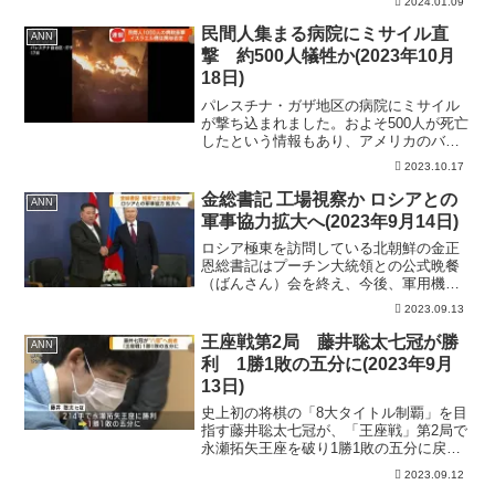
2024.01.09
マクロン大統領は9日、次の首相に現在の
教育相で34歳のガブリエル・アタル氏を
民間人集まる病院にミサイル直
ANN
任命しました。 史上...
撃 約500人犠牲か(2023年10月
18日)
パレスチナ・ガザ地区の病院にミサイル
が撃ち込まれました。およそ500人が死亡
したという情報もあり、アメリカのバイ
デン大統領のイスラエル訪問が近付くな
2023.10.17
か、現地の緊張が高まっています。 17
日夜、ガザ地区北部にある病院をミサイ
金総書記 工場視察か ロシアとの
ANN
ルが直撃しました。...
軍事協力拡大へ(2023年9月14日)
ロシア極東を訪問している北朝鮮の金正
恩総書記はプーチン大統領との公式晩餐
（ばんさん）会を終え、今後、軍用機の
製造工場を視察するなどロシアとの軍事
2023.09.13
協力をさらに拡大するとみられていま
す。 北朝鮮 金正恩総書記：「プーチ
王座戦第2局 藤井聡太七冠が勝
ANN
ン大統領とは朝鮮半島と欧州...
利 1勝1敗の五分に(2023年9月
13日)
史上初の将棋の「8大タイトル制覇」を目
指す藤井聡太七冠が、「王座戦」第2局で
永瀬拓矢王座を破り1勝1敗の五分に戻し
ました。 12日、神戸市で行われた「王
2023.09.12
座戦」第2局は、お互いに5時間の持ち時