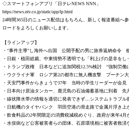
◇スマートフォンアプリ「日テレNEWS NNN」
https://news.ntv.co.jp/static/app/lp.html
24時間365日のニュース配信はもちろん、新しく報道番組
ロードをよろしくお願いします。
【ラインアップ】
・“事件主導”し海外へ出国 公開手配の男に旅券返納命令 
・日銀・植田総裁、中東情勢不透明でも「利上げの是非をし
・トランプ政権 日本などに追加関税12.5%検討 “強制労
・ウクライナ軍 ロシア第2の都市に無人機攻撃 プーチン大
・天安門事件からきょうで37年 当時の学生リーダーが会見
・日本向け原油タンカー、鹿児島の石油備蓄基地に到着 先月
・線状降水帯の情報を適切に発表できず…システムトラブル
・日航機のタイヤパンク 羽田空港の滑走路で金属片浮き上
・飲食料品の2年間限定の消費税減税めぐり、政府が来年4月
・水俣病など公害被害者らの団体、石原環境相に被害者救済