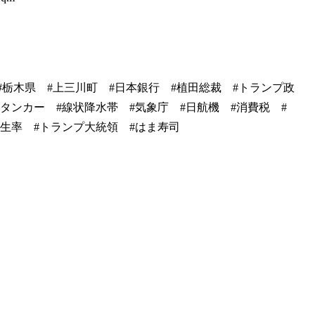
#事故 #栃木県 #上三川町 #日本銀行 #植田総裁 #トランプ政
タンカー #線状降水帯 #気象庁 #日航機 #消費税 #
生率 #トランプ大統領 #はま寿司