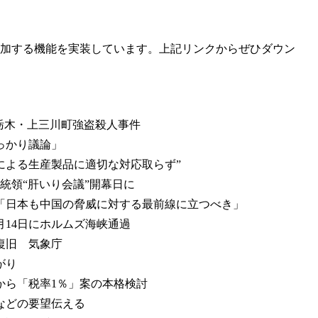
へ参加する機能を実装しています。上記リンクからぜひダウン
栃木・上三川町強盗殺人事件
っかり議論」
働による生産製品に適切な対応取らず”
統領“肝いり会議”開幕日に
「日本も中国の脅威に対する最前線に立つべき」
14日にホルムズ海峡通過
復旧 気象庁
がり
から「税率1％」案の本格検討
などの要望伝える