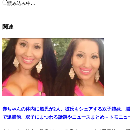
読み込み中…
関連
赤ちゃんの体内に胎児が2人、彼氏もシェアする双子姉妹、脳
で逮捕他、双子にまつわる話題やニュースまとめ – トモニュ