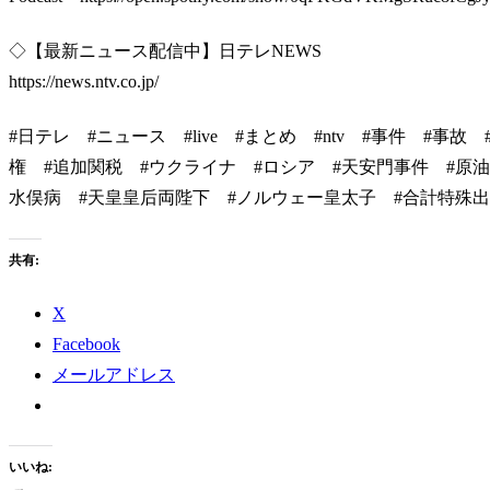
◇【最新ニュース配信中】日テレNEWS
https://news.ntv.co.jp/
#日テレ​​ #ニュース​ #live #まとめ #ntv #事件 
権 #追加関税 #ウクライナ #ロシア #天安門事件 #原油
水俣病 #天皇皇后両陛下 #ノルウェー皇太子 #合計特殊出
共有:
X
Facebook
メールアドレス
いいね: