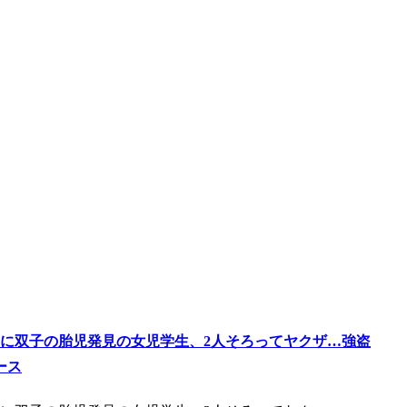
に双子の胎児発見の女児学生、2人そろってヤクザ…強盗
ース