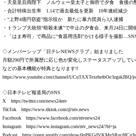
・天皇皇后両陛下 ノルウェー皇太子と御所で夕食 食後の
・合計特殊出生率 1.14で過去最低を更新 10年連続減少
・“上野4億円窃盗”指示役か 新たに暴力団員ら3人逮捕
・トランプ大統領“暗殺未遂”で中止の夕食会、来月24日に
・「はま寿司」で商品に“食器用洗剤”かける様子を撮影…SN
◇メンバーシップ「日テレNEWSクラブ」始まりました
月額290円で所属歴に応じ色が変化しステータスアップして
などの基本機能が特典となります!!
https://www.youtube.com/channel/UCuTAXTexrhetbOe3zgskJBQ/jo
◇日本テレビ報道局のSNS
X https://twitter.com/news24ntv
TikTok https://www.tiktok.com/@ntv.news
Facebook https://www.facebook.com/ntvnews24
Instagram https://www.instagram.com/ntv_news24/?hl=ja
Podcast https://open.spotify.com/show/0qPKGdVKMgSRuc8fCgJ