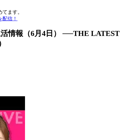
めてます。
を配信！
（6月4日） ──THE LATEST
E）