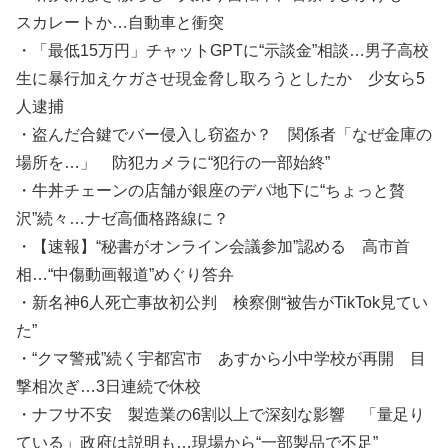
スカレートか…自動車と衝突
・「最低15万円」チャットGPTに“示談金”相談…男子高校
生に暴行加えケガさせ現金脅し取ろうとしたか 少女ら5
人逮捕
・盗んだ合鍵でバー侵入し窃盗か？ 関係者「なぜ金庫の
場所を…」 防犯カメラに“犯行の一部始終”
・牛丼チェーンの店舗が銀座のデパ地下に“ちょっと贅
沢”続々…ナゼ高価格路線に？
・【速報】“秘書がオンライン会議参加”認める 高市首
相…“中傷動画報道”めぐり答弁
・新名神6人死亡事故初公判 検察側“被告がTikTok見てい
た”
・“クマ警戒”続く宇都宮市 あすから小中学校が再開 目
撃相次ぎ…3日連続で休校
・ナフサ不安 製造業の6割以上で深刻な影響 「量足り
ている」政府は説明も…現場から“一部製品で不足”