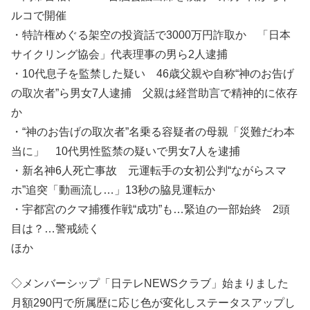
ルコで開催
・特許権めぐる架空の投資話で3000万円詐取か 「日本
サイクリング協会」代表理事の男ら2人逮捕
・10代息子を監禁した疑い 46歳父親や自称“神のお告げ
の取次者”ら男女7人逮捕 父親は経営助言で精神的に依存
か
・“神のお告げの取次者”名乗る容疑者の母親「災難だわ本
当に」 10代男性監禁の疑いで男女7人を逮捕
・新名神6人死亡事故 元運転手の女初公判“ながらスマ
ホ”追突「動画流し…」13秒の脇見運転か
・宇都宮のクマ捕獲作戦“成功”も…緊迫の一部始終 2頭
目は？…警戒続く
ほか
◇メンバーシップ「日テレNEWSクラブ」始まりました
月額290円で所属歴に応じ色が変化しステータスアップし