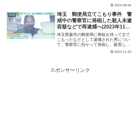
す。目指せ４２０万人！！！動画を楽し
2024.08.04
んでいただけたり、なんかこいつら良い
なーって思ってもらえたらぜひ【高評
埼玉 郵便局立てこもり事件 警
ANN
価】【コメント】【チ...
戒中の警察官に発砲した殺人未遂
容疑などで再逮捕へ(2023年11月
21日)
埼玉県蕨市の郵便局に拳銃を持って立て
こもったなどとして逮捕された男につい
て、警察官に向かって発砲し、殺害しよ
うとした疑いなどで警察は21日にも再逮
2023.11.20
捕する方針です。 鈴木常雄容疑者
（87）は先月、蕨市の郵便局で拳銃を持
って女性職員2人を人質に...
スポンサーリンク