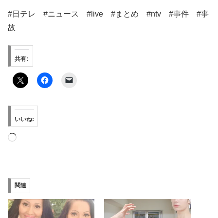
#日テレ​​ #ニュース​ #live #まとめ #ntv #事件 #事
故
共有:
いいね:
読
み
込
み
関連
中…