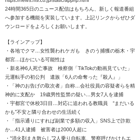
https://news.ntv.co.jp/static/app/lp.html
24時間365日のニュース配信はもちろん、新しく報道番組
へ参加する機能を実装しています。上記リンクからぜひダ
ウンロードをよろしくお願いします。
【ラインアップ】
・各地でクマ…女性襲われケガも きのう捕獲の栃木・宇
都宮…ほかにいる可能性は
・新名神6人死亡事故 検察側「TikTokの動画見ていた」
元運転手の初公判 遺族「6人の命奪った『殺人』」
・「神のお告げの取次者」自称…会社役員の容疑者らを精
神的に支配か 19歳男性監禁の疑い…男女7人を逮捕
・宇都宮で休校3日目…対応に追われる教職員 “まだいる
かも”不安と隣り合わせの生活続く
・「指示通りにすれば副業で多額の収入」SNS上で詐欺
か…41人逮捕 被害者は2000人超に
・“消火剤まき散らし”2人乗り自転車、警察呼びかけもエ