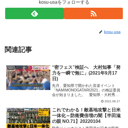
kosu-usaをフォローする
kosu-usa
関連記事
“密フェス”検証へ 大村知事「努
ANN
力を一瞬で無に」(2021年9月17
日)
先月、愛知県で開かれた音楽イベント
「NAMIMONOGATARI2021」の検証委員
会が始まりました。 愛知県・大村秀章
知事：「多くの音楽関係者やファンの努
2021.09.17
力を、一瞬にして無にするもので、極め
て遺憾」 密集状態にノーマスク。さら
これでわかる！敵基地攻撃と日米
デモクラシー
には酒も提供...
一体化～防衛費倍増の闇【半田滋
の眼 NO.71】20220104