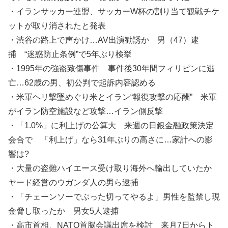
・イランサッカー連盟、サッカーW杯の割り当て観戦チケ
ットが取り消されたと発表
・渋谷の路上で声かけ…AV出演勧誘か 男（47）逮
捕 “迷惑防止条例”で5年ぶり検挙
・1995年の強盗致傷事件 事件後30年間フィリピンに逃
亡…62歳の男、初公判で起訴内容認める
・米軍ヘリ撃墜めぐり米とイラン“報復攻撃の応酬” 米軍
がイラン防空施設など攻撃…イラン側反撃
・「1.0%」に利上げの公算大 来週の日銀金融政策決定
会合で 「利上げ」なら31年ぶりの高さに…家計への影
響は?
・大量の盗難ハイエース受け取り海外へ輸出していたか
ヤード経営のウガンダ人の男ら逮捕
・「チェーンソーでぶった切ってやるよ」男性を監禁し現
金脅し取ったか 男女5人逮捕
・高市首相、NATO首脳会議出席を検討 来月7日からト