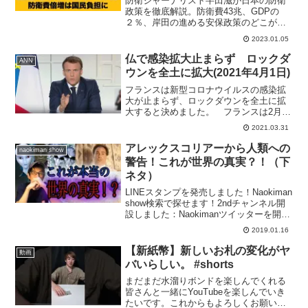
防衛ジャーナリスト半田滋が日本の防衛
政策を徹底解説。防衛費43兆、GDPの
２％、岸田の進める安保政策のどこが問
題か、日米一体化、敵基地攻撃と言われ
2023.01.05
るものの本質を歴史的視点と数字を交え
て伺います。2023年1月4日 収
仏で感染拡大止まらず ロックダ
ANN
録..............
ウンを全土に拡大(2021年4月1日)
フランスは新型コロナウイルスの感染拡
大が止まらず、ロックダウンを全土に拡
大すると決めました。 フランスは2月以
降、一部の地域でロックダウンを始めま
2021.03.31
したが、措置が不十分だと指摘されてい
ました。 マクロン大統領は先月31日、
アレックスコリアーから人類への
naokiman show
これまでの対応は完全...
警告！これが世界の真実？！（下
ネタ）
LINEスタンプを発売しました！Naokiman
show検索で探せます！2ndチャンネル開
設しました：Naokimanツイッターを開設
したのでフォローよろしくお願いしま
2019.01.16
す！インスタグラムを設立しましたー！
ID：Naokimanshow手紙...
【新紙幣】新しいお札の変化がヤ
動画
バいらしい。 #shorts
まだまだ水溜りボンドを楽しんでくれる
皆さんと一緒にYouTubeを楽しんでいき
たいです。これからもよろしくお願いま