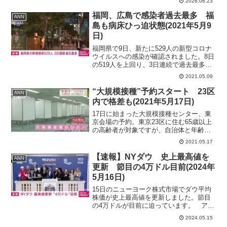
2026.06.23
表が党首会談を行います。終了後の高市
総理のコメントをライブで配信します。
福岡、広島で感染者過去最多 福
ANN
▼食料品の消費減税 ...
島も病床ひっ迫状態(2021年5月9
日)
福岡県で9日、新たに529人の新型コロナ
ウイルスへの感染が確認されました。8日
の519人を上回り、3日連続で過去最多を
更新しました。亡くなった人は3人でし
2021.05.09
た。 福島県は9日、一日としては最も多
い74人の新型コロナウイルスへの感染を
“大規模接種”予約スタート 23区
ANN
発表しまし...
内で格差も(2021年5月17日)
17日に始まった大規模接種センター、東
京会場の予約。東京23区に住む65歳以上
の高齢者が対象ですが、自治体と年齢に
よってはそもそも予約ができないケース
2021.05.17
もあったようです。 ワクチンの接種券
が手元にあれば、17日から国が運営する
【速報】NYダウ 史上最高値を
ANN
大規模接種センタ...
更新 節目の4万ドル目前(2024年
5月16日)
15日のニューヨーク株式市場でダウ平均
株価が史上最高値を更新しました。節目
の4万ドルが目前に迫っています。 アメ
リカ労働省が15日に発表した4月の消費者
2024.05.15
物価指数は、前の年の4月に比べて3.4％