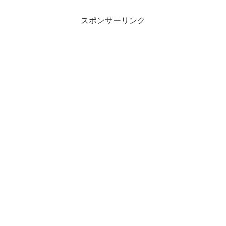
上昇し、事前の市場予想と同じで、伸び
率は3カ月ぶ...
スポンサーリンク