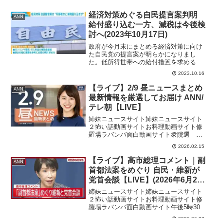
経済対策めぐる自民提言案判明
ANN
給付盛り込む一方、減税は今後検
討へ(2023年10月17日)
政府が今月末にまとめる経済対策に向け
た自民党の提言案が明らかになりまし
た。低所得世帯への給付措置を求める一
方で、所得税などの減税措置については
2023.10.16
盛り込まない方針です。 提言案では、
ガソリンや電気・ガス料金などの補助金
【ライブ】2/9 昼ニュースまとめ
ANN
の継続や物価高対策のための...
最新情報を厳選してお届け ANN/
テレ朝【LIVE】
姉妹ニュースサイト姉妹ニュースサイト
２怖い話動画サイトお料理動画サイト修
羅場ラバンバ面白動画サイト衆院選 自
民圧勝 戦後最多議席に 単独で3分の2を超
2026.02.15
える自民圧勝“高市官邸”一強体制に政府・
与党は 消費減税などが焦点中道・野田
【ライブ】高市総理コメント｜副
ANN
氏「私の器はだ...
首都法案をめぐり 自民・維新が
党首会談【LIVE】(2026年6月22
日) ANN/テレ朝
姉妹ニュースサイト姉妹ニュースサイト
２怖い話動画サイトお料理動画サイト修
羅場ラバンバ面白動画サイト午後5時30分
から自民・高市総理大臣と維新・吉村代