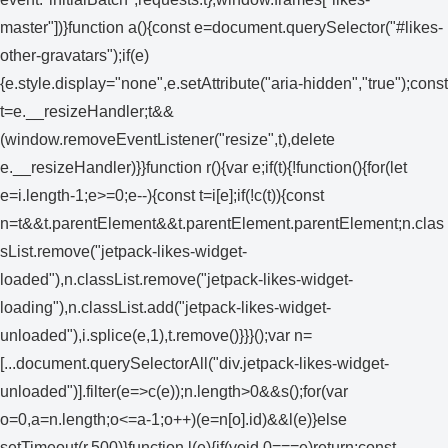
master"])}function a(){const e=document.querySelector("#likes-
other-gravatars");if(e)
{e.style.display="none",e.setAttribute("aria-hidden","true");const
t=e.__resizeHandler;t&&
(window.removeEventListener("resize",t),delete
e.__resizeHandler)}}function r(){var e;if(t){!function(){for(let
e=i.length-1;e>=0;e--){const t=i[e];if(!c(t)){const
n=t&&t.parentElement&&t.parentElement.parentElement;n.clas
sList.remove("jetpack-likes-widget-
loaded"),n.classList.remove("jetpack-likes-widget-
loading"),n.classList.add("jetpack-likes-widget-
unloaded"),i.splice(e,1),t.remove()}}}();var n=
[...document.querySelectorAll("div.jetpack-likes-widget-
unloaded")].filter(e=>c(e));n.length>0&&s();for(var
o=0,a=n.length;o<=a-1;o++)(e=n[o].id)&&l(e)}else
setTimeout(r,500)}function l(e){if(void 0===e)return;const