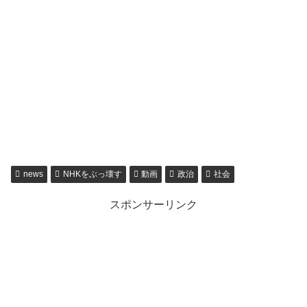
news
NHKをぶっ壊す
動画
政治
社会
スポンサーリンク