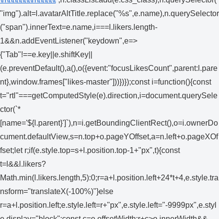
"img").alt=l.avatarAltTitle.replace("%s",e.name),n.querySelector
("span").innerText=e.name,i===l.likers.length-
1&&n.addEventListener("keydown",e=>
{"Tab"!==e.key||e.shiftKey||
(e.preventDefault(),a(),o({event:"focusLikesCount",parent:l.pare
nt},window.frames["likes-master"]))})});const i=function(){const
t="rtl"===getComputedStyle(e).direction,i=document.querySele
ctor(`*
[name='${l.parent}']`),n=i.getBoundingClientRect(),o=i.ownerDo
cument.defaultView,s=n.top+o.pageYOffset,a=n.left+o.pageXOf
fset;let r;if(e.style.top=s+l.position.top-1+"px",t){const
t=l&&l.likers?
Math.min(l.likers.length,5):0;r=a+l.position.left+24*t+4,e.style.tra
nsform="translateX(-100%)"}else
r=a+l.position.left;e.style.left=r+"px",e.style.left="-9999px",e.styl
e.display="block";const c=e.offsetWidth;r+c>o.innerWidth&&