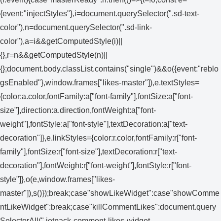
{event:"injectStyles"},i=document.querySelector(".sd-text-
color"),n=document.querySelector(".sd-link-
color"),a=i&&getComputedStyle(i)||
{},r=n&&getComputedStyle(n)||
{};document.body.classList.contains("single")&&o({event:"reblo
gsEnabled"},window.frames["likes-master"]),e.textStyles=
{color:a.color,fontFamily:a["font-family"],fontSize:a["font-
size"],direction:a.direction,fontWeight:a["font-
weight"],fontStyle:a["font-style"],textDecoration:a["text-
decoration"]},e.linkStyles={color:r.color,fontFamily:r["font-
family"],fontSize:r["font-size"],textDecoration:r["text-
decoration"],fontWeight:r["font-weight"],fontStyle:r["font-
style"]},o(e,window.frames["likes-
master"]),s()});break;case"showLikeWidget":case"showComme
ntLikeWidget":break;case"killCommentLikes":document.query
SelectorAll(".jetpack-comment-likes-widget-