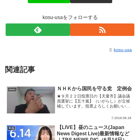
kosu-usaをフォローする
kosu-usa
関連記事
ＮＨＫから国民を守る党 定例会
news
★９月２２日投票日の【天童市】議会議
員選挙に【五十嵐】（いがらし）が立候
補しています。投票よろしくお願いいた
します。★９月は、東大阪市９／２２告
示・小牧市９／２２告示の市議会議員選
2019.09.19
挙にＮＨＫから国民を守る党の公認候補
を擁立する予定です。★現...
【LIVE】昼のニュース(Japan
動画
News Digest Live)最新情報など
｜TBS NEWS DIG（6月14日）