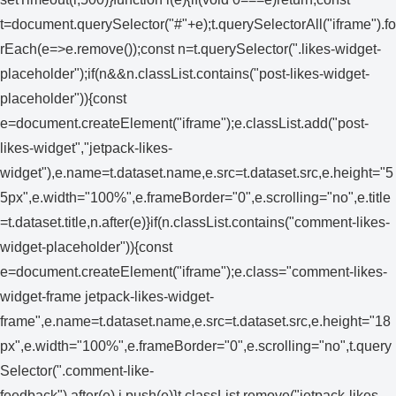
t=document.querySelector("#"+e);t.querySelectorAll("iframe").fo
rEach(e=>e.remove());const n=t.querySelector(".likes-widget-
placeholder");if(n&&n.classList.contains("post-likes-widget-
placeholder")){const
e=document.createElement("iframe");e.classList.add("post-
likes-widget","jetpack-likes-
widget"),e.name=t.dataset.name,e.src=t.dataset.src,e.height="5
5px",e.width="100%",e.frameBorder="0",e.scrolling="no",e.title
=t.dataset.title,n.after(e)}if(n.classList.contains("comment-likes-
widget-placeholder")){const
e=document.createElement("iframe");e.class="comment-likes-
widget-frame jetpack-likes-widget-
frame",e.name=t.dataset.name,e.src=t.dataset.src,e.height="18
px",e.width="100%",e.frameBorder="0",e.scrolling="no",t.query
Selector(".comment-like-
feedback").after(e),i.push(e)}t.classList.remove("jetpack-likes-