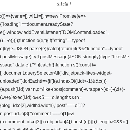
を配信！.
;(()=>{var e=[],t=!1,i=[],n=new Promise(e=>
{"loading"!==document.readyState?
e():window.addEventListener("DOMContentLoaded",
()=>e())});function o(e,t){if("string"==typeof
e)try{e=JSON.parse(e)}catch{return}if(t&&"function"==typeof
t.postMessage)try{t.postMessage(JSON.stringify({type:"likesMe
ssage",data:e}),"*")}catch{}}function s(){const t=
[];document.querySelectorAll("div.jetpack-likes-widget-
unloaded").forEach(i=>{if(!(e.indexOf(i.id)>-1)&&c(i))
{e.push(i.id);var n,o=/like-(post|comment)-wrapper-(\d+)-(\d+)-
(\w+)/.exec(i.id);o&&5===o.length&&(n=
{blog_id:o[2],width:i.width},"post"===o[1]?
n.post_id=o[3]:"comment"===o[1]&&
(n.comment_id=o[3]),n.obj_id=o[4],t.push(n))}}),t.length>0&&o({
event:"initialBatch",requests:t},window.frames["likes-