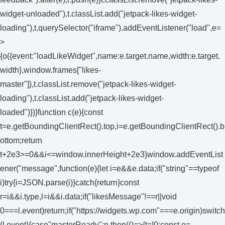
widget-unloaded"),t.classList.add("jetpack-likes-widget-
loading"),t.querySelector("iframe").addEventListener("load",e=
>
{o({event:"loadLikeWidget",name:e.target.name,width:e.target.
width},window.frames["likes-
master"]),t.classList.remove("jetpack-likes-widget-
loading"),t.classList.add("jetpack-likes-widget-
loaded")})}function c(e){const
t=e.getBoundingClientRect().top,i=e.getBoundingClientRect().b
ottom;return
t+2e3>=0&&i<=window.innerHeight+2e3}window.addEventList
ener("message",function(e){let i=e&&e.data;if("string"==typeof
i)try{i=JSON.parse(i)}catch{return}const
r=i&&i.type,l=i&&i.data;if("likesMessage"!==r||void
0===l.event)return;if("https://widgets.wp.com"===e.origin)switch
(l.event){case"masterReady":n.then(()=>{t=!0;const e=