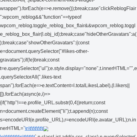
wrapper").forEach(e=>e.remove());break;case"clickReblogFlair
":wpcom_reblog&&"function"==typeof
wpcom_reblog.toggle_reblog_box_flair&&wpcom_reblog.toggl
e_reblog_box_flair(l.obj_id);break;case"hideOtherGravatars":a(
);break;case"showOtherGravatars":{const
e=document.querySelector("#likes-other-
gravatars");if(!e)break;const
t=e.querySelector("ul");e.style.display="none",t.innerHTML="",e
.querySelectorAll(".likes-text
span").forEach(e=>e.textContent=l.totalLikesLabel),(l.likers||
[]).forEach(async(e,i)=>
{if("http"!==e.profile_URL.substr(0,4))return;const
n=document.createElement("li");t.append(n);const
s=encodeURI(e.profile_URL),r=encodeURI(e.avatar_URL);n.in
nerHTML=`
\n\t\t\t\t\t\t
\n\t\t\t\t\t\t
\n\t\t\t\t\t
`,n.classList.add(e.css_class),n.querySelector(