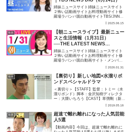
姉妹ニュースサイト姉妹ニュースサイト
２怖い話動画サイトお料理動画サイト修
羅場ラバンバ面白動画サイトTBS/JNNニ
ュースから、最新情報をダイジェストで
2025.06.15
お届けします。#最新ニュース #TBS
#news ▼TBS NEWS DIG 公式サイト...
【朝ニュースライブ】最新ニュー
動画
スと生活情報（1月31日）
──THE LATEST NEWS
SUMMARY（日テレNEWS
姉妹ニュースサイト姉妹ニュースサイト
LIVE）
２怖い話動画サイトお料理動画サイト修
羅場ラバンバ面白動画サイト・メンバー
シップ「日テレNEWSクラブ」始まりま
2026.01.31
した月額290円で所属歴に応じ色が変化し
ステータスアップしていくバッジ特典
【裏切り】新しい地図×水溜りボ
動画
や、ライブ配信のチャ...
ンドスペシャルドラマ
＜裏切り＞【STAFF】監督：トミー（水
溜りボンド）脚本：金沢知樹ディレクタ
ー：大隈いちろう【CAST】草彅剛（新し
い地図）トミー（水溜りボンド）カンタ
2019.05.16
（水溜りボンド）山田明郷八代進一佐倉
仁菜草彅剛さんYouTubeチャンネル草彅
超速で離れ離れになった人気芸能
動画
さんの動画...
人5選
【動画内容】今回は、超速で離れ離れに
なった人気芸能人5選をお送り致します(*