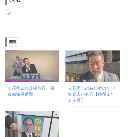
いいね:
読
み
込
み
関連
中…
立花孝志の政権放送、東
立花孝志の共犯者のNHK
京都知事選挙
集金人が有罪【懲役１年
６ヶ月】