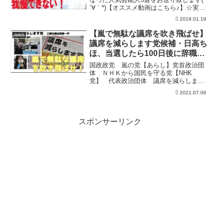
´∀｀*)【オススメ動画はこちら♪】☆実は
血縁関係だった意外な有名人5選☆長くて
2019.01.19
綺麗な足を持つ芸能人20選～Part2～☆超
人気 最新動画#最新！裏芸能ニュース速
【嵐で無駄な議席を吹き飛ばせ】
news
報...
議席を減らします党候補・日高ち
ほ、当選したら100日後に辞職を
する宣誓！
国政政党 嵐の党【あらし】党首政治団
体 ＮＨＫから国民を守る党【NHK
党】 代表政治団体 議席を減らします
党 代表立花孝志ひとり放送局株式会
2021.07.06
社 代表取締役である立花孝志のチャン
ネルです。ＮＨＫに受信料を支払わない
方法については、03-369...
スポンサーリンク