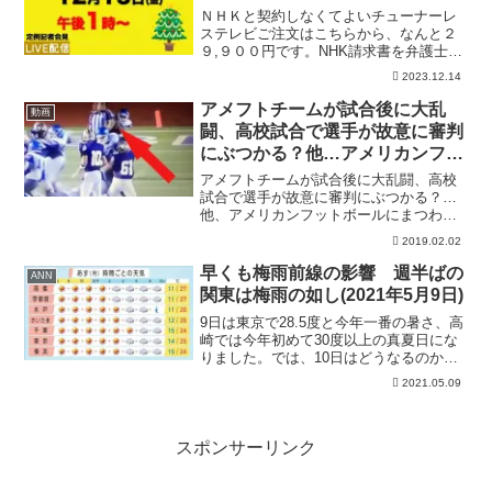
ＮＨＫと契約しなくてよいチューナーレ
ステレビご注文はこちらから、なんと２
９,９００円です。NHK請求書を弁護士が
代行で受け取るサービスをしています。
2023.12.14
詳しくはこちらからこれまで本サービス
は「無料」で行わせていただいておりま
アメフトチームが試合後に大乱
動画
したが、当職【村岡徹...
闘、高校試合で選手が故意に審判
にぶつかる？他…アメリカンフッ
トボールにまつわる話題やニュー
アメフトチームが試合後に大乱闘、高校
スまとめ – トモニュース
試合で選手が故意に審判にぶつかる？…
他、アメリカンフットボールにまつわる
話題をピックアップ！1.アメリカのアラ
2019.02.02
バマ州で８月３０日、アメフトチーム
「ウォーカー・バイキングス」と「カル
早くも梅雨前線の影響 週半ばの
ANN
マン・ベアキャッツ」の試...
関東は梅雨の如し(2021年5月9日)
9日は東京で28.5度と今年一番の暑さ、高
崎では今年初めて30度以上の真夏日にな
りました。では、10日はどうなるのか見
ていくと、9日よりは少し下がるものの、
2021.05.09
東京では25度の夏日。宇都宮や前橋では
27度まで上がります。9日より風が弱まる
分暑く...
スポンサーリンク