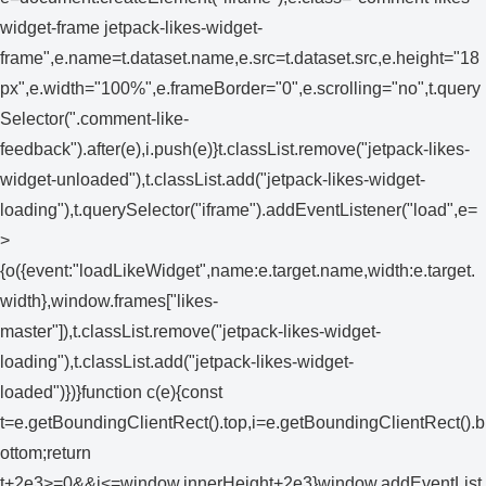
widget-frame jetpack-likes-widget-
frame",e.name=t.dataset.name,e.src=t.dataset.src,e.height="18
px",e.width="100%",e.frameBorder="0",e.scrolling="no",t.query
Selector(".comment-like-
feedback").after(e),i.push(e)}t.classList.remove("jetpack-likes-
widget-unloaded"),t.classList.add("jetpack-likes-widget-
loading"),t.querySelector("iframe").addEventListener("load",e=
>
{o({event:"loadLikeWidget",name:e.target.name,width:e.target.
width},window.frames["likes-
master"]),t.classList.remove("jetpack-likes-widget-
loading"),t.classList.add("jetpack-likes-widget-
loaded")})}function c(e){const
t=e.getBoundingClientRect().top,i=e.getBoundingClientRect().b
ottom;return
t+2e3>=0&&i<=window.innerHeight+2e3}window.addEventList