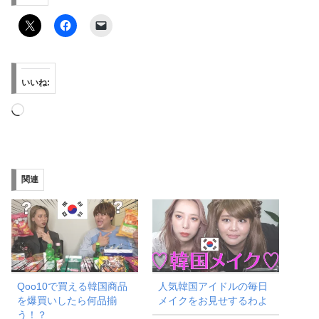
いいね:
読
み
込
み
関連
中…
Qoo10で買える韓国商品
人気韓国アイドルの毎日
を爆買いしたら何品揃
メイクをお見せするわよ
う！？