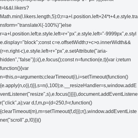
t=l&&l.likers?
Math.min(l.likers.length,5):0;r=a+l.position.left+24*t+4,e.style.tra
nsform="translateX(-100%)"}else
r=a+l.position.left;e.style.left=r+"px",e.style.left="-9999px",e.styl
e.display="block";const c=e.offsetWidth;r+c>o.innerWidth&&
(r=n.right-c),e.style.left=r+"px",e.setAttribute("aria-
hidden","false")};i(),e.focus();const n=function(e,t){var i;return
function(){var
n=this,o=arguments;clearTimeout(i),i=setTimeout(function()
{e.apply(n,o)},t)}},s=n(i,100);e.__resizeHandler=s,window.addE
ventListener("resize",s),e.focus()}}}),document.addEventListene
r("click",a);var d,f,m,p=(d=250,f=r,function()
{clearTimeout(m),m=setTimeout(f,d)});r(),window.addEventListe
ner("scroll",p,!0)})()