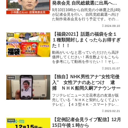
発表会見 自民総裁選に出馬へ
【LIVE】(2024/9/10) ANN/テレ朝
9月10日16時から自民党の小林鷹之氏(49)
が記者会見を行い、自民党総裁選へ向け
た制作発表会見を行う予定です。その様
子をライブで配信します。▼小林鷹之前
2024.09.10
経済安保担当大臣 党内の若手や中堅議
員から支持を集め先陣を切って出馬会
【福袋2021】話題の福袋を全１
動画
見 裏金問題を踏...
１種類開封しまくったらお得すぎ
た！！！
動画がいいなと思っていただけたら高評
価押してください！再生数よりもこちら
を参考にして動画を作りたい！！そして
少しでも面白いなと思っていただけたら
2021.01.07
ぜひ【チャンネル登録】お願いします！
水溜りボンドLINE公式アカウント！最新
【独自】NHK男性アナ“女性宅侵
news
情報不定期配信中！僕...
入” 女性アナのあとつけ 逮
捕 ＮＨＫ船岡久嗣アナウンサー
フジテレビニュース立花孝志の友達が販
売している「ＮＨＫと契約しなくてよい
テレビ」【４３型４Ｋ・スマートテレ
ビ】はこちらから→こちらから、購入ボ
2023.02.21
タンをおして、「プロモーションコード
を追加」ボタンを押して「NHK815」と入
【定例記者会見ライブ配信】12月
news
力すると2200円安...
15日午後１時から