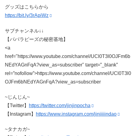
グッズはこちらから
https://bit.ly/3rApiWz
サブチャンネル↓↓
【パパラピーズの秘密基地】
<a
href="https://www.youtube.com/channel/UCl0T3l0OJFm6b
NEdYAGnFqA?view_as=subscriber"
target=”_blank”
rel=”nofollow”>https://www.youtube.com/channel/UCl0T3l0
OJFm6bNEdYAGnFqA?view_as=subscriber
~じんじん~
【Twitter】
https://twitter.com/jinjinpocha
【Instagram】
https://www.instagram.com/jinjiiiindao
~タナカガ~