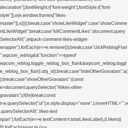
decoration"],fontWeight:r["font-weight"],fontStyle:r["font-
style"]},o(e,window.frames["likes-
master"]),s()});break;case"showLikeWidget":case"showComme
ntLikeWidget":break;case"killCommentLikes":document.query
SelectorAll(".jetpack-comment-likes-widget-
wrapper").forEach(e=>e.remove());break;case"clickReblogFlair
":wpcom_reblog&&"function"==typeof
wpcom_reblog.toggle_reblog_box_flair&&wpcom_reblog.toggl
e_reblog_box_flair(l.obj_id);break;case"hideOtherGravatars":a(
);break;case"showOtherGravatars":{const
e=document.querySelector("#likes-other-
gravatars");if(!e)break;const
t=e.querySelector("ul");e.style.display="none",t.innerHTML="",e
.querySelectorAll(".likes-text
span").forEach(e=>e.textContent=l.totalLikesLabel),(l.likers||
[]).forEach(async(e,i)=>