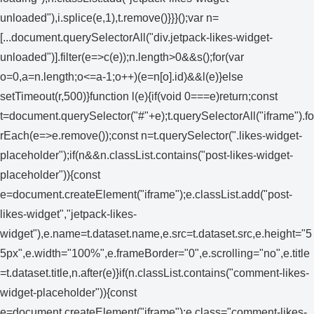
unloaded"),i.splice(e,1),t.remove()}}}();var n=
[...document.querySelectorAll("div.jetpack-likes-widget-
unloaded")].filter(e=>c(e));n.length>0&&s();for(var
o=0,a=n.length;o<=a-1;o++)(e=n[o].id)&&l(e)}else
setTimeout(r,500)}function l(e){if(void 0===e)return;const
t=document.querySelector("#"+e);t.querySelectorAll("iframe").fo
rEach(e=>e.remove());const n=t.querySelector(".likes-widget-
placeholder");if(n&&n.classList.contains("post-likes-widget-
placeholder")){const
e=document.createElement("iframe");e.classList.add("post-
likes-widget","jetpack-likes-
widget"),e.name=t.dataset.name,e.src=t.dataset.src,e.height="5
5px",e.width="100%",e.frameBorder="0",e.scrolling="no",e.title
=t.dataset.title,n.after(e)}if(n.classList.contains("comment-likes-
widget-placeholder")){const
e=document.createElement("iframe");e.class="comment-likes-