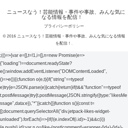
ニュースなう！芸能情報・事件や事故、みんな気に
なる情報を配信！
プライバシーポリシー
© 2016 ニュースなう！芸能情報・事件や事故、みんな気になる情報
を配信！.
;(()=>{var e=[],t=!1,i=[],n=new Promise(e=>
{"loading"!==document.readyState?
e():window.addEventListener("DOMContentLoaded",
()=>e())});function o(e,t){if("string"==typeof
e)try{e=JSON.parse(e)}catch{return}if(t&&"function"==typeof
t.postMessage)try{t.postMessage(JSON.stringify({type:"likesMe
ssage",data:e}),"*")}catch{}}function s(){const t=
[];document.querySelectorAll("div.jetpack-likes-widget-
unloaded").forEach(i=>{if(!(e.indexOf(i.id)>-1)&&c(i))
{e.push(i.id);var n,o=/like-(post|comment)-wrapper-(\d+)-(\d+)-