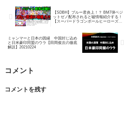
【SDBH】ブルー君炎上！？ BM7弾ベジ
ットゼノ配布されると嘘情報紹介する！
【スーパードラゴンボールヒーローズ
ビッグバンミッション7弾】
ミャンマーと日本の因縁 中国封じ込め
と日米豪印同盟のウラ【田岡俊次の徹底
解説】20210224
コメント
コメントを残す