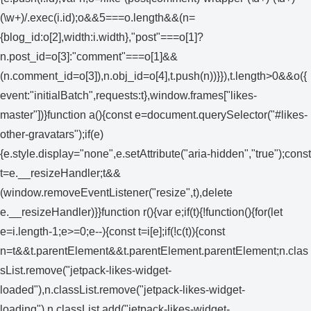
(\w+)/.exec(i.id);o&&5===o.length&&(n=
{blog_id:o[2],width:i.width},"post"===o[1]?
n.post_id=o[3]:"comment"===o[1]&&
(n.comment_id=o[3]),n.obj_id=o[4],t.push(n))}}),t.length>0&&o({
event:"initialBatch",requests:t},window.frames["likes-
master"])}function a(){const e=document.querySelector("#likes-
other-gravatars");if(e)
{e.style.display="none",e.setAttribute("aria-hidden","true");const
t=e.__resizeHandler;t&&
(window.removeEventListener("resize",t),delete
e.__resizeHandler)}}function r(){var e;if(t){!function(){for(let
e=i.length-1;e>=0;e--){const t=i[e];if(!c(t)){const
n=t&&t.parentElement&&t.parentElement.parentElement;n.clas
sList.remove("jetpack-likes-widget-
loaded"),n.classList.remove("jetpack-likes-widget-
loading"),n.classList.add("jetpack-likes-widget-