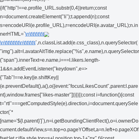
{if("http"!==e.profile_URL.substr(0,4))return;const
n=document.createElement("li");t.append(n);const
s=encodeURI(e.profile_URL),r=encodeURI(e.avatar_URL);n.in
nerHTML=`
\n\t\t\t\t\t\t
\n\t\t\t\t\t\t
\n\t\t\t\t\t
`,n.classList.add(e.css_class),n.querySelector(
"img").alt=l.avatarAltTitle.replace("%s",e.name),n.querySelector
("span").innerText=e.name,i===l.likers.length-
1&&n.addEventListener("keydown",e=>
{"Tab"!==e.key||e.shiftKey||
(e.preventDefault(),a(),o({event:"focusLikesCount",parent:l.pare
nt},window.frames["likes-master"]))})});const i=function(){const
t="rtl"===getComputedStyle(e).direction,i=document.querySele
ctor(`*
[name='${l.parent}']`),n=i.getBoundingClientRect(),o=i.ownerDo
cument.defaultView,s=n.top+o.pageYOffset,a=n.left+o.pageXOf
fset;let r;if(e.style.top=s+l.position.top-1+"px",t){const