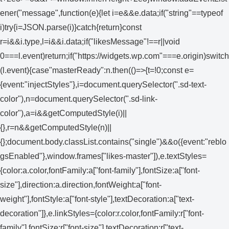
ener("message",function(e){let i=e&&e.data;if("string"==typeof
i)try{i=JSON.parse(i)}catch{return}const
r=i&&i.type,l=i&&i.data;if("likesMessage"!==r||void
0===l.event)return;if("https://widgets.wp.com"===e.origin)switch
(l.event){case"masterReady":n.then(()=>{t=!0;const e=
{event:"injectStyles"},i=document.querySelector(".sd-text-
color"),n=document.querySelector(".sd-link-
color"),a=i&&getComputedStyle(i)||
{},r=n&&getComputedStyle(n)||
{};document.body.classList.contains("single")&&o({event:"reblo
gsEnabled"},window.frames["likes-master"]),e.textStyles=
{color:a.color,fontFamily:a["font-family"],fontSize:a["font-
size"],direction:a.direction,fontWeight:a["font-
weight"],fontStyle:a["font-style"],textDecoration:a["text-
decoration"]},e.linkStyles={color:r.color,fontFamily:r["font-
family"],fontSize:r["font-size"],textDecoration:r["text-