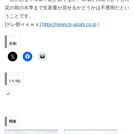
災の前の水準まで生産量が戻せるかどうかは不透明だとい
うことです。
[テレ朝ｎｅｗｓ]
https://news.tv-asahi.co.jp
共有:
いいね:
読
み
込
み
関連
中…