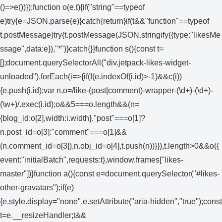
()=>e())});function o(e,t){if("string"==typeof
e)try{e=JSON.parse(e)}catch{return}if(t&&"function"==typeof
t.postMessage)try{t.postMessage(JSON.stringify({type:"likesMe
ssage",data:e}),"*")}catch{}}function s(){const t=
[];document.querySelectorAll("div.jetpack-likes-widget-
unloaded").forEach(i=>{if(!(e.indexOf(i.id)>-1)&&c(i))
{e.push(i.id);var n,o=/like-(post|comment)-wrapper-(\d+)-(\d+)-
(\w+)/.exec(i.id);o&&5===o.length&&(n=
{blog_id:o[2],width:i.width},"post"===o[1]?
n.post_id=o[3]:"comment"===o[1]&&
(n.comment_id=o[3]),n.obj_id=o[4],t.push(n))}}),t.length>0&&o({
event:"initialBatch",requests:t},window.frames["likes-
master"])}function a(){const e=document.querySelector("#likes-
other-gravatars");if(e)
{e.style.display="none",e.setAttribute("aria-hidden","true");const
t=e.__resizeHandler;t&&