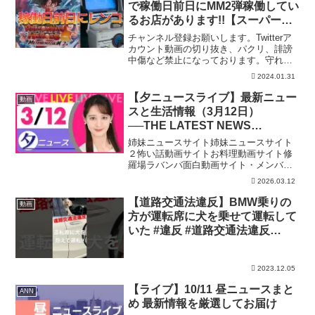
で稼働日前日にMM2弾稼働してい
るお店があります!!【スーパード
ラゴンボールヒーローズ メテオ
チャンネル登録お願いします。Twitterア
ミッション2弾 初日レンコ】
カウント動画の切り抜き、パクリ、誹謗
中傷など禁止になっております。守れな
い方は残念ですが、警察に被害届出しま
2024.01.31
す。ビッグバンミッション最新情報ーー
ーーーーーーーーーー【SDBH】無
【夕ニュースライブ】最新ニュー
動画
謀...MM1弾排...
スと生活情報（3月12日）
──THE LATEST NEWS
SUMMARY（日テレNEWS
姉妹ニュースサイト姉妹ニュースサイト
LIVE）
２怖い話動画サイトお料理動画サイト修
羅場ラバンバ面白動画サイト・メンバー
シップ「日テレNEWSクラブ」始まりま
2026.03.12
した月額290円で所属歴に応じ色が変化し
ステータスアップしていくバッジ特典
【道路交通法違反】BMW乗りの
動画
や、ライブ配信のチャ...
方が運転席に犬を乗せて運転して
いた #違反 #道路交通法違反
#shorts #short #炎上
2023.12.05
【ライブ】10/11 昼ニュースまと
ANN
め 最新情報を厳選してお届け