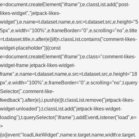
e=document.createElement("iframe");e.classList.add("post-
likes-widget","jetpack-likes-
widget"),e.name=t.dataset.name,e.src=t.dataset.src,e.height="5
5px",e.width="100%",e.frameBorder="0",e.scrolling="no",e.title
=t.dataset.title,n.after(e)}if(n.classList.contains("comment-likes-
widget-placeholder")){const
e=document.createElement("iframe");e.class="comment-likes-
widget-frame jetpack-likes-widget-
frame",e.name=t.dataset.name,e.src=t.dataset.src,e.height="18
px",e.width="100%",e.frameBorder="0",e.scrolling="no",t.query
Selector(".comment-like-
feedback").after(e),i.push(e)}t.classList.remove("jetpack-likes-
widget-unloaded"),t.classList.add("jetpack-likes-widget-
loading"),t.querySelector("iframe").addEventListener("load",e=
>
{o({event:"loadLikeWidget",name:e.target.name,width:e.target.