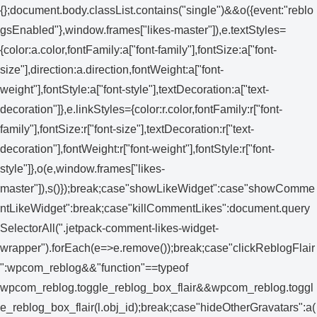
{};document.body.classList.contains("single")&&o({event:"reblo
gsEnabled"},window.frames["likes-master"]),e.textStyles=
{color:a.color,fontFamily:a["font-family"],fontSize:a["font-
size"],direction:a.direction,fontWeight:a["font-
weight"],fontStyle:a["font-style"],textDecoration:a["text-
decoration"]},e.linkStyles={color:r.color,fontFamily:r["font-
family"],fontSize:r["font-size"],textDecoration:r["text-
decoration"],fontWeight:r["font-weight"],fontStyle:r["font-
style"]},o(e,window.frames["likes-
master"]),s()});break;case"showLikeWidget":case"showComme
ntLikeWidget":break;case"killCommentLikes":document.query
SelectorAll(".jetpack-comment-likes-widget-
wrapper").forEach(e=>e.remove());break;case"clickReblogFlair
":wpcom_reblog&&"function"==typeof
wpcom_reblog.toggle_reblog_box_flair&&wpcom_reblog.toggl
e_reblog_box_flair(l.obj_id);break;case"hideOtherGravatars":a(