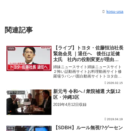
kosu-usa
関連記事
【ライブ】トヨタ・佐藤恒治社長
ANN
緊急会見 ｜退任へ 後任は近健
太氏 社内の役割変更が理由
【LIVE】(2026年2月6日) ANN/テ
姉妹ニュースサイト姉妹ニュースサイト
レ朝
２怖い話動画サイトお料理動画サイト修
羅場ラバンバ面白動画サイトトヨタ自動
車・佐藤恒治社長の緊急会見の様子をラ
2026.02.15
イブで配信します。トヨタ自動車は、４
月１日付で佐藤恒治社長が退任し、新社
新元号 令和へ / 衆院補選 大阪12
デモクラシー
長に財務担当の執行役員を...
区・沖縄3区
2019年4月12日収録
2019.04.19
【SDBH】ルール無視!?ゲーセン
動画