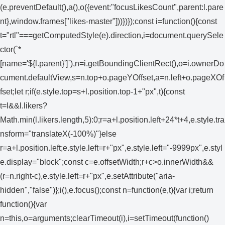
(e.preventDefault(),a(),o({event:"focusLikesCount",parent:l.pare
nt},window.frames["likes-master"]))})});const i=function(){const
t="rtl"===getComputedStyle(e).direction,i=document.querySele
ctor(`*
[name='${l.parent}']`),n=i.getBoundingClientRect(),o=i.ownerDo
cument.defaultView,s=n.top+o.pageYOffset,a=n.left+o.pageXOf
fset;let r;if(e.style.top=s+l.position.top-1+"px",t){const
t=l&&l.likers?
Math.min(l.likers.length,5):0;r=a+l.position.left+24*t+4,e.style.tra
nsform="translateX(-100%)"}else
r=a+l.position.left;e.style.left=r+"px",e.style.left="-9999px",e.styl
e.display="block";const c=e.offsetWidth;r+c>o.innerWidth&&
(r=n.right-c),e.style.left=r+"px",e.setAttribute("aria-
hidden","false")};i(),e.focus();const n=function(e,t){var i;return
function(){var
n=this,o=arguments;clearTimeout(i),i=setTimeout(function()