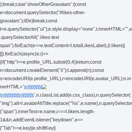
);break;case"showOtherGravatars":{const
e=document.querySelector("#likes-other-
gravatars");if(!e)break;const
t=e.querySelector("ul");e.style.display="none",t.innerHTML="",e
.querySelectorAll(".likes-text
span").forEach(e=>e.textContent=l.totalLikesLabel),(l.likers||
[]).forEach(async(e,i)=>
{if("http"!==e.profile_URL.substr(0,4))return;const
n=document.createElement("li");t.append(n);const
s=encodeURI(e.profile_URL),r=encodeURI(e.avatar_URL);n.in
nerHTML=`
\n\t\t\t\t\t\t
\n\t\t\t\t\t\t
\n\t\t\t\t\t
`,n.classList.add(e.css_class),n.querySelector(
"img").alt=l.avatarAltTitle.replace("%s",e.name),n.querySelector
("span").innerText=e.name,i===l.likers.length-
1&&n.addEventListener("keydown",e=>
{"Tab"!==e.key||e.shiftKey||