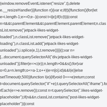
(window.removeEventListener("resize",t),delete
e.__resizeHandler)}}function r(){var e;if(t){!function(){for(let
e=i.length-1;e>=0;e--){const t=i[e];if(!c(t)){const
n=t&&t.parentElement&&t.parentElement.parentElement;n.clas
sList.remove("jetpack-likes-widget-
loaded"),n.classList.remove("jetpack-likes-widget-
loading"),n.classList.add("jetpack-likes-widget-
unloaded"),i.splice(e,1),t.remove()}}}();var n=
[...document.querySelectorAll("div.jetpack-likes-widget-
unloaded")].filter(e=>c(e));n.length>0&&s();for(var
o=0,a=n.length;o<=a-1;o++)(e=n[o].id)&&l(e)}else
setTimeout(r,500)}function l(e){if(void 0===e)return;const
t=document.querySelector("#"+e);t.querySelectorAll("iframe").fo
rEach(e=>e.remove());const n=t.querySelector(".likes-widget-
placeholder");if(n&&n.classList.contains("post-likes-widget-
placeholder")){const