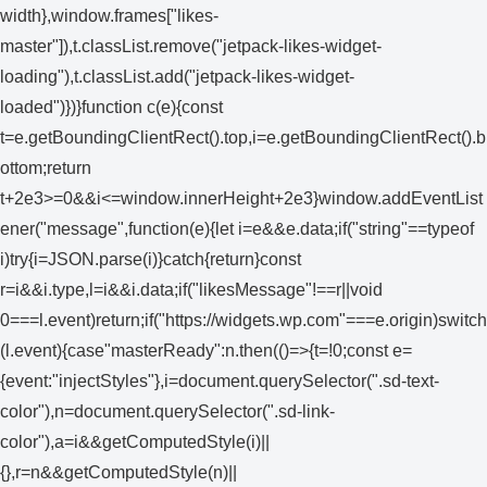
width},window.frames["likes-
master"]),t.classList.remove("jetpack-likes-widget-
loading"),t.classList.add("jetpack-likes-widget-
loaded")})}function c(e){const
t=e.getBoundingClientRect().top,i=e.getBoundingClientRect().b
ottom;return
t+2e3>=0&&i<=window.innerHeight+2e3}window.addEventList
ener("message",function(e){let i=e&&e.data;if("string"==typeof
i)try{i=JSON.parse(i)}catch{return}const
r=i&&i.type,l=i&&i.data;if("likesMessage"!==r||void
0===l.event)return;if("https://widgets.wp.com"===e.origin)switch
(l.event){case"masterReady":n.then(()=>{t=!0;const e=
{event:"injectStyles"},i=document.querySelector(".sd-text-
color"),n=document.querySelector(".sd-link-
color"),a=i&&getComputedStyle(i)||
{},r=n&&getComputedStyle(n)||