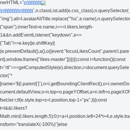
nerHTML=`
\n\t\t\t\t\t\t
\n\t\t\t\t\t\t
\n\t\t\t\t\t
`,n.classList.add(e.css_class),n.querySelector(
"img").alt=l.avatarAltTitle.replace("%s",e.name),n.querySelector
("span").innerText=e.name,i===l.likers.length-
1&&n.addEventListener("keydown",e=>
{"Tab"!==e.key||e.shiftKey||
(e.preventDefault(),a(),o({event:"focusLikesCount",parent:l.pare
nt},window.frames["likes-master"]))})});const i=function(){const
t="rtl"===getComputedStyle(e).direction,i=document.querySele
ctor(`*
[name='${l.parent}']`),n=i.getBoundingClientRect(),o=i.ownerDo
cument.defaultView,s=n.top+o.pageYOffset,a=n.left+o.pageXOf
fset;let r;if(e.style.top=s+l.position.top-1+"px",t){const
t=l&&l.likers?
Math.min(l.likers.length,5):0;r=a+l.position.left+24*t+4,e.style.tra
nsform="translateX(-100%)"}else