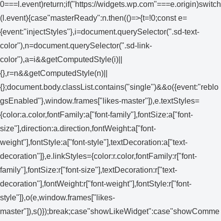
0===l.event)return;if("https://widgets.wp.com"===e.origin)switch
(l.event){case"masterReady":n.then(()=>{t=!0;const e=
{event:"injectStyles"},i=document.querySelector(".sd-text-
color"),n=document.querySelector(".sd-link-
color"),a=i&&getComputedStyle(i)||
{},r=n&&getComputedStyle(n)||
{};document.body.classList.contains("single")&&o({event:"reblo
gsEnabled"},window.frames["likes-master"]),e.textStyles=
{color:a.color,fontFamily:a["font-family"],fontSize:a["font-
size"],direction:a.direction,fontWeight:a["font-
weight"],fontStyle:a["font-style"],textDecoration:a["text-
decoration"]},e.linkStyles={color:r.color,fontFamily:r["font-
family"],fontSize:r["font-size"],textDecoration:r["text-
decoration"],fontWeight:r["font-weight"],fontStyle:r["font-
style"]},o(e,window.frames["likes-
master"]),s()});break;case"showLikeWidget":case"showComme