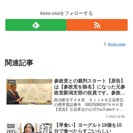
kosu-usaをフォローする
kosu-usa
関連記事
参政党との裁判スタート【原告】
news
は【参政党を除名】になった元参
政党新潟支部の役員です。参政党
神谷宗幣氏の【言論弾圧】を許さ
政治家女子４８党 ＳＪＪ４８立花孝志
ない！
の携帯電話番号 08025089347ＮＨＫ党
【党首】立花孝志の公式YouTubeチャン
ネルです。国民の多くがＮＨＫの受信料
2022.12.06
を不払いすればＮＨＫぶっ壊せます。よ
って、スクランブル放送実施までは、Ｎ
【早食い】ヨーグルト18個を10
動画
ＨＫ受信...
分で食べたらすごいらしい