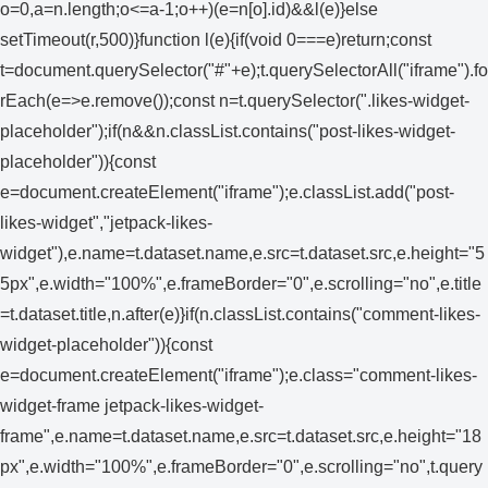
o=0,a=n.length;o<=a-1;o++)(e=n[o].id)&&l(e)}else
setTimeout(r,500)}function l(e){if(void 0===e)return;const
t=document.querySelector("#"+e);t.querySelectorAll("iframe").fo
rEach(e=>e.remove());const n=t.querySelector(".likes-widget-
placeholder");if(n&&n.classList.contains("post-likes-widget-
placeholder")){const
e=document.createElement("iframe");e.classList.add("post-
likes-widget","jetpack-likes-
widget"),e.name=t.dataset.name,e.src=t.dataset.src,e.height="5
5px",e.width="100%",e.frameBorder="0",e.scrolling="no",e.title
=t.dataset.title,n.after(e)}if(n.classList.contains("comment-likes-
widget-placeholder")){const
e=document.createElement("iframe");e.class="comment-likes-
widget-frame jetpack-likes-widget-
frame",e.name=t.dataset.name,e.src=t.dataset.src,e.height="18
px",e.width="100%",e.frameBorder="0",e.scrolling="no",t.query