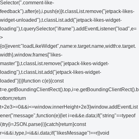
Selector(".comment-like-
feedback").after(e),i.push(e)}t.classList.remove("jetpack-likes-
widget-unloaded"),t.classList.add("jetpack-likes-widget-
loading"),t.querySelector("iframe").addEventListener("load",e=
>
{o({event:"loadLikeWidget",name:e.target.name,width:e.target.
width},window.frames["likes-
master"]),t.classList.remove("jetpack-likes-widget-
loading"),t.classList.add("jetpack-likes-widget-
loaded")})}function c(e){const
t=e.getBoundingClientRect().top,i=e.getBoundingClientRect().b
ottom;return
t+2e3>=0&&i<=window.innerHeight+2e3}window.addEventList
ener("message",function(e){let i=e&&e.data;if("string"==typeof
i)try{i=JSON.parse(i)}catch{return}const
r=i&&i.type,l=i&&i.data;if("likesMessage"!==r||void