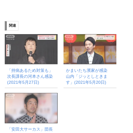
み
込
み
関連
中…
「持病あるため対策も」
かまいたち濱家が感染
次長課長の河本さん感染
山内「ジッとしときま
(2021年5月27日)
す」(2021年5月20日)
「安田大サーカス」団長