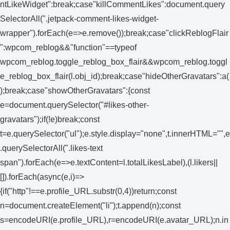
ntLikeWidget":break;case"killCommentLikes":document.query
SelectorAll(".jetpack-comment-likes-widget-
wrapper").forEach(e=>e.remove());break;case"clickReblogFlair
":wpcom_reblog&&"function"==typeof
wpcom_reblog.toggle_reblog_box_flair&&wpcom_reblog.toggl
e_reblog_box_flair(l.obj_id);break;case"hideOtherGravatars":a(
);break;case"showOtherGravatars":{const
e=document.querySelector("#likes-other-
gravatars");if(!e)break;const
t=e.querySelector("ul");e.style.display="none",t.innerHTML="",e
.querySelectorAll(".likes-text
span").forEach(e=>e.textContent=l.totalLikesLabel),(l.likers||
[]).forEach(async(e,i)=>
{if("http"!==e.profile_URL.substr(0,4))return;const
n=document.createElement("li");t.append(n);const
s=encodeURI(e.profile_URL),r=encodeURI(e.avatar_URL);n.in