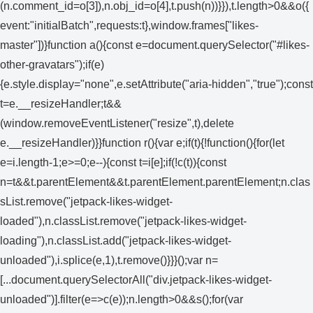
(n.comment_id=o[3]),n.obj_id=o[4],t.push(n))}}),t.length>0&&o({
event:"initialBatch",requests:t},window.frames["likes-
master"])}function a(){const e=document.querySelector("#likes-
other-gravatars");if(e)
{e.style.display="none",e.setAttribute("aria-hidden","true");const
t=e.__resizeHandler;t&&
(window.removeEventListener("resize",t),delete
e.__resizeHandler)}}function r(){var e;if(t){!function(){for(let
e=i.length-1;e>=0;e--){const t=i[e];if(!c(t)){const
n=t&&t.parentElement&&t.parentElement.parentElement;n.clas
sList.remove("jetpack-likes-widget-
loaded"),n.classList.remove("jetpack-likes-widget-
loading"),n.classList.add("jetpack-likes-widget-
unloaded"),i.splice(e,1),t.remove()}}}();var n=
[...document.querySelectorAll("div.jetpack-likes-widget-
unloaded")].filter(e=>c(e));n.length>0&&s();for(var