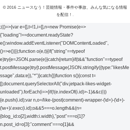
© 2016 ニュースなう！芸能情報・事件や事故、みんな気になる情報
を配信！.
;(()=>{var e=[],t=!1,i=[],n=new Promise(e=>
{"loading"!==document.readyState?
e():window.addEventListener("DOMContentLoaded",
()=>e())});function o(e,t){if("string"==typeof
e)try{e=JSON.parse(e)}catch{return}if(t&&"function"==typeof
t.postMessage)try{t.postMessage(JSON.stringify({type:"likesMe
ssage",data:e}),"*")}catch{}}function s(){const t=
[];document.querySelectorAll("div.jetpack-likes-widget-
unloaded").forEach(i=>{if(!(e.indexOf(i.id)>-1)&&c(i))
{e.push(i.id);var n,o=/like-(post|comment)-wrapper-(\d+)-(\d+)-
(\w+)/.exec(i.id);o&&5===o.length&&(n=
{blog_id:o[2],width:i.width},"post"===o[1]?
n.post_id=o[3]:"comment"===o[1]&&