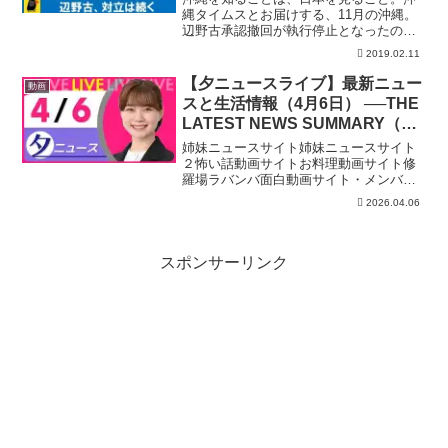
縄タイムスとお届けする、11月の沖縄。
辺野古承認撤回が執行停止となったの
に、土砂投入は始まらない。玉城知事は
2019.02.11
どう対応してきたか。そして、「独、伊
と異なり相互に防衛義務がない日本は、
【夕ニュースライブ】最新ニュー
動画
今の地位協定で仕方がない...
スと生活情報（4月6日） ──THE
LATEST NEWS SUMMARY（日
テレNEWS LIVE）
姉妹ニュースサイト姉妹ニュースサイト
２怖い話動画サイトお料理動画サイト修
羅場ラバンバ面白動画サイト・メンバー
シップ「日テレNEWSクラブ」始まりま
2026.04.06
した月額290円で所属歴に応じ色が変化し
ステータスアップしていくバッジ特典
や、ライブ配信のチャ...
スポンサーリンク