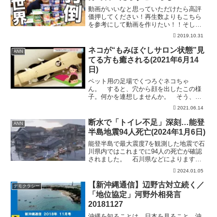
動画がいいなと思っていただけたら高評
価押してください！再生数よりもこちら
を参考にして動画を作りたい！！そして
少しでも面白いなと思っていただけたら
2019.10.31
ぜひ【チャンネル登録】お願いします！
４年間１度も休まず毎日投稿しておりま
ネコが“もみほぐしサロン状態”見
ANN
す！少しでもみなさんが楽...
てる方も癒される(2021年6月14
日)
ペット用の足場でくつろぐネコちゃ
ん。 すると、穴から顔を出したこの様
子。何かを連想しませんか。 そう、
「もみほぐしサロン」で癒されるお客さ
2021.06.14
ん。しかし、くつろいでいると、他のネ
コがやってきました。 暖かい季節にな
断水で「トイレ不足」深刻…能登
ANN
ると、窓辺のこの場所に集まって...
半島地震94人死亡(2024年1月6日)
能登半島で最大震度7を観測した地震で石
川県内ではこれまでに94人の死亡が確認
されました。 石川県などによります
と、5日までに輪島市で55人、珠洲市で23
2024.01.05
人など合わせて94人の死亡が確認されま
した。 連絡が取れていない安否不明者
【新沖縄通信】辺野古対立続く／
デモクラシー
は222人に上...
「地位協定」河野外相発言
20181127
沖縄を知ることは、日本を見ること。沖