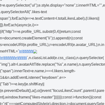
t=e.querySelector("ul");e.style.display="none",t.innerHTML="",e
.querySelectorAll(".likes-text
span").forEach(e=>e.textContent=l.totalLikesLabel),(l.likers||
[]).forEach(async(e,i)=>
{if("http"!==e.profile_URL.substr(0,4))return;const
n=document.createElement("li");t.append(n);const
s=encodeURI(e.profile_URL),r=encodeURI(e.avatar_URL);n.in
nerHTML=`
\n\t\t\t\t\t\t
\n\t\t\t\t\t\t
\n\t\t\t\t\t
`,n.classList.add(e.css_class),n.querySelector(
"img").alt=l.avatarAltTitle.replace("%s",e.name),n.querySelector
("span").innerText=e.name,i===l.likers.length-
1&&n.addEventListener("keydown",e=>
{"Tab"!==e.key||e.shiftKey||
(e.preventDefault(),a(),o({event:"focusLikesCount",parent:l.pare
nt},window.frames["likes-master"]))})});const i=function(){const
t="rtl"===getComputedStyle(e).direction,i=document.querySele