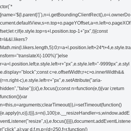
ctor(`*
[name='${l.parent}']`),n=i.getBoundingClientRect(),o=i.ownerDo
cument.defaultView,s=n.top+o.pageYOffset,a=n.left+o.pageXOf
fset;let r;if(e.style.top=s+l.position.top-1+"px",t){const
t=l&&l.likers?
Math.min(l.likers.length,5):0;r=a+l.position.left+24*t+4,e.style.tra
nsform="translateX(-100%)"}else
r=a+l.position.left;e.style.left=r+"px",e.style.left="-9999px",e.styl
e.display="block";const c=e.offsetWidth;r+c>o.innerWidth&&
(r=n.right-c),e.style.left=r+"px",e.setAttribute("aria-
hidden","false")};i(),e.focus();const n=function(e,t){var i;return
function(){var
n=this,o=arguments;clearTimeout(i),i=setTimeout(function()
{e.apply(n,o)},t)}},s=n(i,100);e.__resizeHandler=s,window.addE
ventListener("resize",s),e.focus()}}}),document.addEventListene
r("click",a);var d,f,m,p=(d=250,f=r,function()