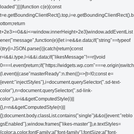
loaded")})}function c(e){const
t=e.getBoundingClientRect().top,i=e.getBoundingClientRect().b
ottom;return
t+2e3>=0&&i<=window.innerHeight+2e3}window.addEventList
ener("message",function(e){let i=e&&e.data;if("string"==typeof
i)try{i=JSON.parse(i)}catch{return}const
r=i&&i.type,l=i&&i.data;if("likesMessage"!==r||void
0===l.event)return;if("https://widgets.wp.com"===e.origin)switch
(l.event){case"masterReady":n.then(()=>{t=!0;const e=
{event:"injectStyles"},i=document.querySelector(".sd-text-
color"),n=document.querySelector(".sd-link-
color"),a=i&&getComputedStyle(i)||
{},r=n&&getComputedStyle(n)||
{};document.body.classList.contains("single")&&o({event:"reblo
gsEnabled"},window.frames["likes-master"]),e.textStyles=
{color:a.color,fontFamily:a["font-family"],fontSize:a["font-