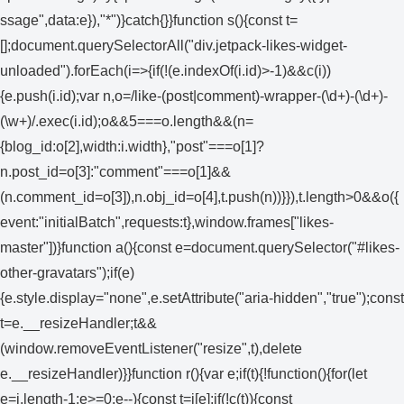
ssage",data:e}),"*")}catch{}}function s(){const t=
[];document.querySelectorAll("div.jetpack-likes-widget-
unloaded").forEach(i=>{if(!(e.indexOf(i.id)>-1)&&c(i))
{e.push(i.id);var n,o=/like-(post|comment)-wrapper-(\d+)-(\d+)-
(\w+)/.exec(i.id);o&&5===o.length&&(n=
{blog_id:o[2],width:i.width},"post"===o[1]?
n.post_id=o[3]:"comment"===o[1]&&
(n.comment_id=o[3]),n.obj_id=o[4],t.push(n))}}),t.length>0&&o({
event:"initialBatch",requests:t},window.frames["likes-
master"])}function a(){const e=document.querySelector("#likes-
other-gravatars");if(e)
{e.style.display="none",e.setAttribute("aria-hidden","true");const
t=e.__resizeHandler;t&&
(window.removeEventListener("resize",t),delete
e.__resizeHandler)}}function r(){var e;if(t){!function(){for(let
e=i.length-1;e>=0;e--){const t=i[e];if(!c(t)){const