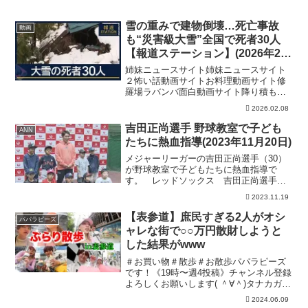
雪の重みで建物倒壊…死亡事故
動画
も“災害級大雪”全国で死者30人
【報道ステーション】(2026年2月
3日)
姉妹ニュースサイト姉妹ニュースサイト
２怖い話動画サイトお料理動画サイト修
羅場ラバンバ面白動画サイト降り積もっ
た雪が重みを増し、建物の崩壊が各地で
2026.02.08
相次いでいます。また、消防庁の発表に
よりますと、大雪に関連した死者は、2日
吉田正尚選手 野球教室で子ども
ANN
より3人増えて30人に...
たちに熱血指導(2023年11月20日)
メジャーリーガーの吉田正尚選手（30）
が野球教室で子どもたちに熱血指導で
す。 レッドソックス 吉田正尚選手：
「バッティングの基本は皆さん、何です
2023.11.19
か。振る。そう、しっかり振る」 東
京・新宿区で19日に開かれた野球教室
【表参道】庶民すぎる2人がオシ
パパラピーズ
は、子どもたちに世界を夢見...
ャレな街で○○万円散財しようと
した結果がwww
＃お買い物＃散歩＃お散歩パパラピーズ
です！《19時〜週4投稿》チャンネル登録
よろしくお願いします( ＾∀＾)タナカガブ
ランドGAB GAB じんじんブランド
2024.06.09
JINCL 【パパラピーズのスゴイじゃん