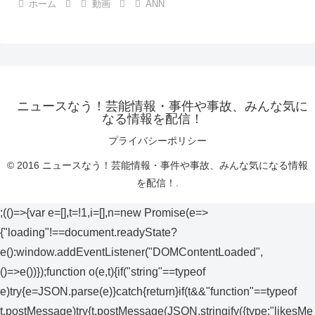
ホーム
動画
ANN
ニュースなう！芸能情報・事件や事故、みんな気に
なる情報を配信！
プライバシーポリシー
© 2016 ニュースなう！芸能情報・事件や事故、みんな気になる情報
を配信！.
;(()=>{var e=[],t=!1,i=[],n=new Promise(e=>
{"loading"!==document.readyState?
e():window.addEventListener("DOMContentLoaded",
()=>e())});function o(e,t){if("string"==typeof
e)try{e=JSON.parse(e)}catch{return}if(t&&"function"==typeof
t.postMessage)try{t.postMessage(JSON.stringify({type:"likesMe