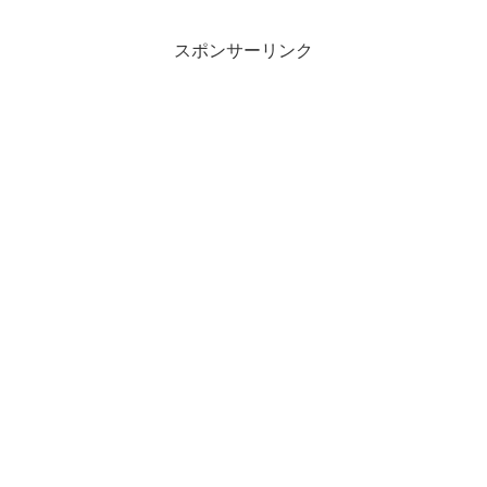
立してきました。ここにきて、話題の
「ボルトン暴露本」がその内...
スポンサーリンク