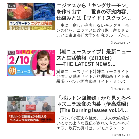
TV‼︎】毎週水曜深夜にメ〜テレで放送！
ニジマスから「キングサーモン」
ANN
※...
を作り出す… 驚きの研究内容、
仕組みとは【ワイド！スクランブ
ル】(2024年5月27日)
一生に一度しか産卵しないキングサーモ
ンの卵を、ニジマスに繰り返し産ませる
ことに東京海洋大学の研究グループが成
功した。一体、どういう仕組みなのか、
2024.05.27
研究者に聞いた。■キングサーモン…「月
に6日ぐらい」 白いご飯の上に敷き詰め
【朝ニュースライブ】最新ニュー
動画
られる本マス。その上...
スと生活情報（2月10日）
──THE LATEST NEWS
SUMMARY（日テレNEWS
姉妹ニュースサイト姉妹ニュースサイト
LIVE）
２怖い話動画サイトお料理動画サイト修
羅場ラバンバ面白動画サイト・メンバー
シップ「日テレNEWSクラブ」始まりま
2026.02.10
した月額290円で所属歴に応じ色が変化し
ステータスアップしていくバッジ特典
「ボルトン回顧録」から見えるベ
デモクラシー
や、ライブ配信のチャ...
ネズエラ政変の内幕（伊高浩昭）
【The Burning Issues vol.14】
20200709
トランプが圧力を強め、二人の大統領が
いるかのような宣伝がされてきたベネズ
エラ。政変の真相は、デモクラシータイ
ムスでは、在日ベネズエラ大使にインタ
2020.07.17
ビューする等、米国発の報道に真っ向対