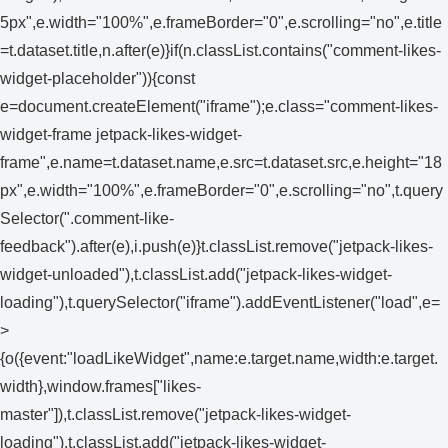
5px",e.width="100%",e.frameBorder="0",e.scrolling="no",e.title
=t.dataset.title,n.after(e)}if(n.classList.contains("comment-likes-
widget-placeholder")){const
e=document.createElement("iframe");e.class="comment-likes-
widget-frame jetpack-likes-widget-
frame",e.name=t.dataset.name,e.src=t.dataset.src,e.height="18
px",e.width="100%",e.frameBorder="0",e.scrolling="no",t.query
Selector(".comment-like-
feedback").after(e),i.push(e)}t.classList.remove("jetpack-likes-
widget-unloaded"),t.classList.add("jetpack-likes-widget-
loading"),t.querySelector("iframe").addEventListener("load",e=
>
{o({event:"loadLikeWidget",name:e.target.name,width:e.target.
width},window.frames["likes-
master"]),t.classList.remove("jetpack-likes-widget-
loading"),t.classList.add("jetpack-likes-widget-