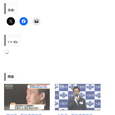
共有:
いいね:
読
み
込
み
関連
中…