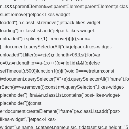
n=t&&t.parentElement&&t.parentElement.parentElement;n.clas
sList.remove("jetpack-likes-widget-
loaded"),n.classList.remove("jetpack-likes-widget-
loading"),n.classList.add("jetpack-likes-widget-
unloaded"),i.splice(e,1),t.remove()}}}();var n=
[...document.querySelectorAll("div.jetpack-likes-widget-
unloaded")].filter(e=>c(e));n.length>0&&s();for(var
o=0,a=n.length;o<=a-1;o++)(e=n[o].id)&&l(e)}else
setTimeout(r,500)}function l(e){if(void 0===e)return;const
t=document.querySelector("#"+e);t.querySelectorAll("iframe").fo
rEach(e=>e.remove());const n=t.querySelector(".likes-widget-
placeholder");if(n&&n.classList.contains("post-likes-widget-
placeholder")){const
e=document.createElement("iframe");e.classList.add("post-
likes-widget","jetpack-likes-
widget"),e.name=t.dataset.name,e.src=t.dataset.src,e.height="5