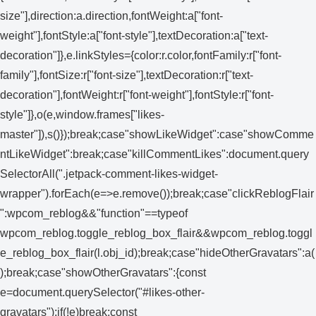
size"],direction:a.direction,fontWeight:a["font-
weight"],fontStyle:a["font-style"],textDecoration:a["text-
decoration"]},e.linkStyles={color:r.color,fontFamily:r["font-
family"],fontSize:r["font-size"],textDecoration:r["text-
decoration"],fontWeight:r["font-weight"],fontStyle:r["font-
style"]},o(e,window.frames["likes-
master"]),s()});break;case"showLikeWidget":case"showComme
ntLikeWidget":break;case"killCommentLikes":document.query
SelectorAll(".jetpack-comment-likes-widget-
wrapper").forEach(e=>e.remove());break;case"clickReblogFlair
":wpcom_reblog&&"function"==typeof
wpcom_reblog.toggle_reblog_box_flair&&wpcom_reblog.toggl
e_reblog_box_flair(l.obj_id);break;case"hideOtherGravatars":a(
);break;case"showOtherGravatars":{const
e=document.querySelector("#likes-other-
gravatars");if(!e)break;const