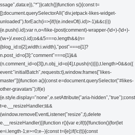
ssage",data:e}),"*")}catch{}}function s(){const t=
[];document.querySelectorAll("div.jetpack-likes-widget-
unloaded").forEach(i=>{if(!(e.indexOf(i.id)>-1)&&c(i))
{e.push(i.id);var n,o=/like-(post|comment)-wrapper-(\d+)-(\d+)-
(\w+)/.exec(i.id);o&&5===o.length&&(n=
{blog_id:o[2],width:i.width},"post"===o[1]?
n.post_id=o[3]:"comment"===o[1]&&
(n.comment_id=o[3]),n.obj_id=o[4],t.push(n))}}),t.length>0&&o({
event:"initialBatch",requests:t},window.frames["likes-
master"])}function a(){const e=document.querySelector("#likes-
other-gravatars");if(e)
{e.style.display="none",e.setAttribute("aria-hidden","true");const
t=e.__resizeHandler;t&&
(window.removeEventListener("resize",t),delete
e.__resizeHandler)}}function r(){var e;if(t){!function(){for(let
e=i.length-1;e>=0;e--){const t=i[e];if(!c(t)){const