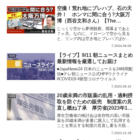
空撮！荒れ地にプレハブ、石の天
デモクラシー
井！ ホンマに間に合う?大阪万
博（西谷文和さん）【The
Burning Issues】20240903
じっくり空から夢洲観察。開幕まであと
７ヶ月。なのに、ドローンで空から見る
と、リング内は空き地とプレハブばか
り。これで、ホンマに間に合うのか。じ
2024.09.09
っくり考えた計画なんだろかなあ、とふ
つふつ疑問が沸き上がる。快調な西谷節
【ライブ】9/11 朝ニュースまとめ
ANN
をお楽しみください。収録は...
最新情報を厳選してお届け
■JapaNews24 日本のニュースを24時間配
信■テレ朝ニュース公式HP#ウクライナ
#COVID19 #新型コロナウイルス
2023.09.10
20歳未満の市販薬の乱用・過剰摂
ANN
取を防ぐための販売 制度案の見
直し概ね了承 厚労省(2023年12
月19日)
厚生労働省の検討会は依存性の高い市販
薬を20歳未満が多量に購入して乱用する
ことを禁止する制度の見直し案を大筋で
了承しました。 近年、若者の間で薬を
2023.12.18
一度に大量に摂取して救急搬送される