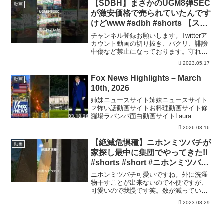
「オーバードーズ」が社会問題になって
【SDBH】まさかのUGM8弾SEC
動画
います。 厚労省によりま...
が激安価格で売られていたんです
けどwww #sdbh #shorts 【スー
パードラゴンボールヒーローズ
チャンネル登録お願いします。Twitterア
激安カード購入】
カウント動画の切り抜き、パクリ、誹謗
中傷など禁止になっております。守れな
い方は残念ですが、警察に被害届出しま
2023.05.17
す。ビッグバンミッション最新情報ーー
ーーーーーーーーーー【SDBH】遂に1プ
Fox News Highlights – March
動画
レイ200円...
10th, 2026
姉妹ニュースサイト姉妹ニュースサイト
２怖い話動画サイトお料理動画サイト修
羅場ラバンバ面白動画サイトLaura
Ingraham, Jesse Watters and Greg
2026.03.16
Gutfeld bring Fox News viewers t...
【絶滅危惧種】ニホンミツバチが
動画
家探し最中に集団でやってきた!!
#shorts #short #ニホンミツバチ
#絶滅危惧種
ニホンミツバチ可愛いですね。外に洗濯
物干すことが出来ないので不便ですが、
可愛いので我慢です笑。数が減っている
蜂なのでしっかり家探して欲しいです。
2023.08.29