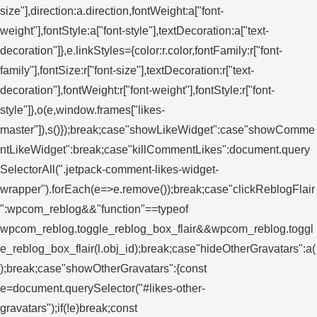
size"],direction:a.direction,fontWeight:a["font-
weight"],fontStyle:a["font-style"],textDecoration:a["text-
decoration"]},e.linkStyles={color:r.color,fontFamily:r["font-
family"],fontSize:r["font-size"],textDecoration:r["text-
decoration"],fontWeight:r["font-weight"],fontStyle:r["font-
style"]},o(e,window.frames["likes-
master"]),s()});break;case"showLikeWidget":case"showComme
ntLikeWidget":break;case"killCommentLikes":document.query
SelectorAll(".jetpack-comment-likes-widget-
wrapper").forEach(e=>e.remove());break;case"clickReblogFlair
":wpcom_reblog&&"function"==typeof
wpcom_reblog.toggle_reblog_box_flair&&wpcom_reblog.toggl
e_reblog_box_flair(l.obj_id);break;case"hideOtherGravatars":a(
);break;case"showOtherGravatars":{const
e=document.querySelector("#likes-other-
gravatars");if(!e)break;const