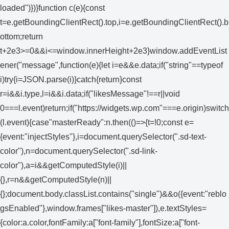
loaded")})}function c(e){const
t=e.getBoundingClientRect().top,i=e.getBoundingClientRect().b
ottom;return
t+2e3>=0&&i<=window.innerHeight+2e3}window.addEventList
ener("message",function(e){let i=e&&e.data;if("string"==typeof
i)try{i=JSON.parse(i)}catch{return}const
r=i&&i.type,l=i&&i.data;if("likesMessage"!==r||void
0===l.event)return;if("https://widgets.wp.com"===e.origin)switch
(l.event){case"masterReady":n.then(()=>{t=!0;const e=
{event:"injectStyles"},i=document.querySelector(".sd-text-
color"),n=document.querySelector(".sd-link-
color"),a=i&&getComputedStyle(i)||
{},r=n&&getComputedStyle(n)||
{};document.body.classList.contains("single")&&o({event:"reblo
gsEnabled"},window.frames["likes-master"]),e.textStyles=
{color:a.color,fontFamily:a["font-family"],fontSize:a["font-