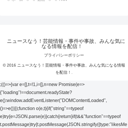
ニュースなう！芸能情報・事件や事故、みんな気に
なる情報を配信！
プライバシーポリシー
© 2016 ニュースなう！芸能情報・事件や事故、みんな気になる情報
を配信！.
;(()=>{var e=[],t=!1,i=[],n=new Promise(e=>
{"loading"!==document.readyState?
e():window.addEventListener("DOMContentLoaded",
()=>e())});function o(e,t){if("string"==typeof
e)try{e=JSON.parse(e)}catch{return}if(t&&"function"==typeof
t.postMessage)try{t.postMessage(JSON.stringify({type:"likesMe