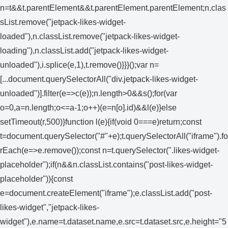
n=t&&t.parentElement&&t.parentElement.parentElement;n.clas
sList.remove("jetpack-likes-widget-
loaded"),n.classList.remove("jetpack-likes-widget-
loading"),n.classList.add("jetpack-likes-widget-
unloaded"),i.splice(e,1),t.remove()}}}();var n=
[...document.querySelectorAll("div.jetpack-likes-widget-
unloaded")].filter(e=>c(e));n.length>0&&s();for(var
o=0,a=n.length;o<=a-1;o++)(e=n[o].id)&&l(e)}else
setTimeout(r,500)}function l(e){if(void 0===e)return;const
t=document.querySelector("#"+e);t.querySelectorAll("iframe").fo
rEach(e=>e.remove());const n=t.querySelector(".likes-widget-
placeholder");if(n&&n.classList.contains("post-likes-widget-
placeholder")){const
e=document.createElement("iframe");e.classList.add("post-
likes-widget","jetpack-likes-
widget"),e.name=t.dataset.name,e.src=t.dataset.src,e.height="5