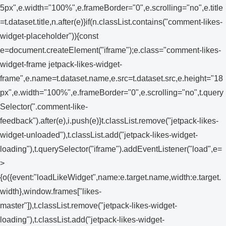
5px",e.width="100%",e.frameBorder="0",e.scrolling="no",e.title
=t.dataset.title,n.after(e)}if(n.classList.contains("comment-likes-
widget-placeholder")){const
e=document.createElement("iframe");e.class="comment-likes-
widget-frame jetpack-likes-widget-
frame",e.name=t.dataset.name,e.src=t.dataset.src,e.height="18
px",e.width="100%",e.frameBorder="0",e.scrolling="no",t.query
Selector(".comment-like-
feedback").after(e),i.push(e)}t.classList.remove("jetpack-likes-
widget-unloaded"),t.classList.add("jetpack-likes-widget-
loading"),t.querySelector("iframe").addEventListener("load",e=
>
{o({event:"loadLikeWidget",name:e.target.name,width:e.target.
width},window.frames["likes-
master"]),t.classList.remove("jetpack-likes-widget-
loading"),t.classList.add("jetpack-likes-widget-