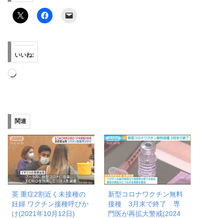
いいね:
読
み
込
み
関連
中…
英 重症2割近く未接種の
新型コロナワクチン無料
妊婦 ワクチン接種呼びか
接種 3月末で終了 専
け(2021年10月12日)
門医が再拡大警戒(2024