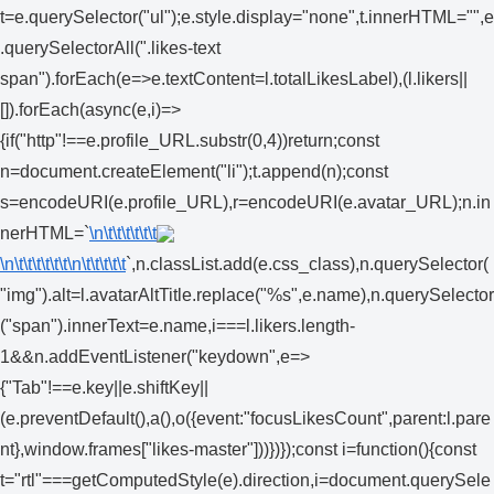
t=e.querySelector("ul");e.style.display="none",t.innerHTML="",e
.querySelectorAll(".likes-text
span").forEach(e=>e.textContent=l.totalLikesLabel),(l.likers||
[]).forEach(async(e,i)=>
{if("http"!==e.profile_URL.substr(0,4))return;const
n=document.createElement("li");t.append(n);const
s=encodeURI(e.profile_URL),r=encodeURI(e.avatar_URL);n.in
nerHTML=`
\n\t\t\t\t\t\t
\n\t\t\t\t\t\t
\n\t\t\t\t\t
`,n.classList.add(e.css_class),n.querySelector(
"img").alt=l.avatarAltTitle.replace("%s",e.name),n.querySelector
("span").innerText=e.name,i===l.likers.length-
1&&n.addEventListener("keydown",e=>
{"Tab"!==e.key||e.shiftKey||
(e.preventDefault(),a(),o({event:"focusLikesCount",parent:l.pare
nt},window.frames["likes-master"]))})});const i=function(){const
t="rtl"===getComputedStyle(e).direction,i=document.querySele