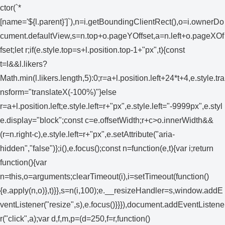
ctor(`*
[name='${l.parent}']`),n=i.getBoundingClientRect(),o=i.ownerDo
cument.defaultView,s=n.top+o.pageYOffset,a=n.left+o.pageXOf
fset;let r;if(e.style.top=s+l.position.top-1+"px",t){const
t=l&&l.likers?
Math.min(l.likers.length,5):0;r=a+l.position.left+24*t+4,e.style.tra
nsform="translateX(-100%)"}else
r=a+l.position.left;e.style.left=r+"px",e.style.left="-9999px",e.styl
e.display="block";const c=e.offsetWidth;r+c>o.innerWidth&&
(r=n.right-c),e.style.left=r+"px",e.setAttribute("aria-
hidden","false")};i(),e.focus();const n=function(e,t){var i;return
function(){var
n=this,o=arguments;clearTimeout(i),i=setTimeout(function()
{e.apply(n,o)},t)}},s=n(i,100);e.__resizeHandler=s,window.addE
ventListener("resize",s),e.focus()}}}),document.addEventListene
r("click",a);var d,f,m,p=(d=250,f=r,function()