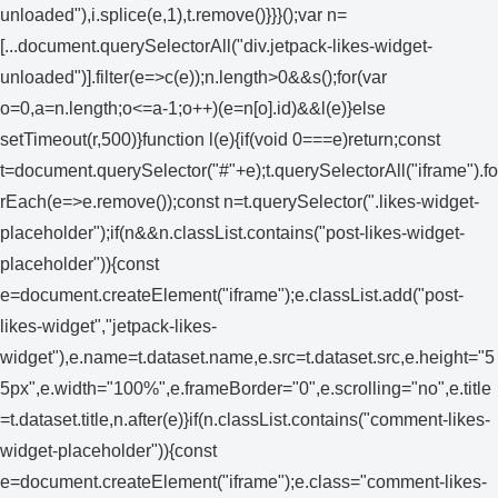
unloaded"),i.splice(e,1),t.remove()}}}();var n=
[...document.querySelectorAll("div.jetpack-likes-widget-
unloaded")].filter(e=>c(e));n.length>0&&s();for(var
o=0,a=n.length;o<=a-1;o++)(e=n[o].id)&&l(e)}else
setTimeout(r,500)}function l(e){if(void 0===e)return;const
t=document.querySelector("#"+e);t.querySelectorAll("iframe").fo
rEach(e=>e.remove());const n=t.querySelector(".likes-widget-
placeholder");if(n&&n.classList.contains("post-likes-widget-
placeholder")){const
e=document.createElement("iframe");e.classList.add("post-
likes-widget","jetpack-likes-
widget"),e.name=t.dataset.name,e.src=t.dataset.src,e.height="5
5px",e.width="100%",e.frameBorder="0",e.scrolling="no",e.title
=t.dataset.title,n.after(e)}if(n.classList.contains("comment-likes-
widget-placeholder")){const
e=document.createElement("iframe");e.class="comment-likes-