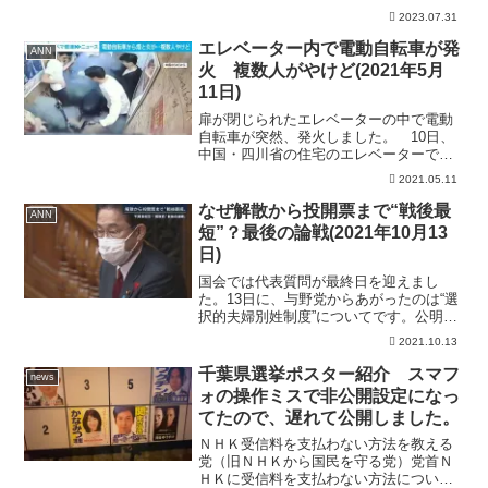
GMの“本音”がヤバい…【海外の反応】
2023.07.31
【大谷翔平】意地の34号より8回守護神投
入の謎が判明しファン騒然…ネビン監督
エレベーター内で電動自転車が発
ANN
の“本音”...
火 複数人がやけど(2021年5月
11日)
扉が閉じられたエレベーターの中で電動
自転車が突然、発火しました。 10日、
中国・四川省の住宅のエレベーターで扉
が閉まった瞬間に電動自転車から炎と煙
2021.05.11
が噴き出しました。 帰宅時間で混み合
うエレベーターには赤ちゃんを含む5人が
なぜ解散から投開票まで“戦後最
ANN
乗っていて、複数の人...
短”？最後の論戦(2021年10月13
日)
国会では代表質問が最終日を迎えまし
た。13日に、与野党からあがったのは“選
択的夫婦別姓制度”についてです。公明
党・山口代表：「結婚により改姓するの
2021.10.13
は96％が女性であり、希望する夫婦が、
それぞれの姓を変えることなく結婚でき
千葉県選挙ポスター紹介 スマフ
news
るよう、制度導入を実...
ォの操作ミスで非公開設定になっ
てたので、遅れて公開しました。
ＮＨＫ受信料を支払わない方法を教える
党（旧ＮＨＫから国民を守る党）党首Ｎ
ＨＫに受信料を支払わない方法について