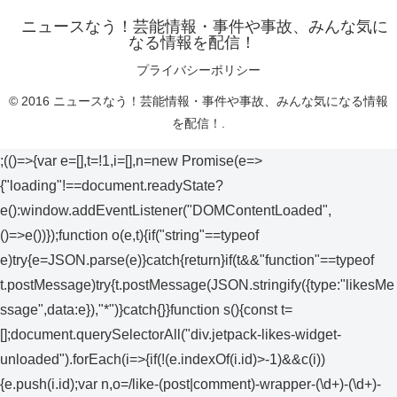
ニュースなう！芸能情報・事件や事故、みんな気に
なる情報を配信！
プライバシーポリシー
© 2016 ニュースなう！芸能情報・事件や事故、みんな気になる情報
を配信！.
;(()=>{var e=[],t=!1,i=[],n=new Promise(e=>
{"loading"!==document.readyState?
e():window.addEventListener("DOMContentLoaded",
()=>e())});function o(e,t){if("string"==typeof
e)try{e=JSON.parse(e)}catch{return}if(t&&"function"==typeof
t.postMessage)try{t.postMessage(JSON.stringify({type:"likesMe
ssage",data:e}),"*")}catch{}}function s(){const t=
[];document.querySelectorAll("div.jetpack-likes-widget-
unloaded").forEach(i=>{if(!(e.indexOf(i.id)>-1)&&c(i))
{e.push(i.id);var n,o=/like-(post|comment)-wrapper-(\d+)-(\d+)-