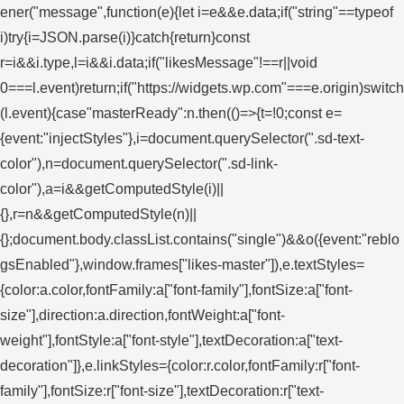
ener("message",function(e){let i=e&&e.data;if("string"==typeof
i)try{i=JSON.parse(i)}catch{return}const
r=i&&i.type,l=i&&i.data;if("likesMessage"!==r||void
0===l.event)return;if("https://widgets.wp.com"===e.origin)switch
(l.event){case"masterReady":n.then(()=>{t=!0;const e=
{event:"injectStyles"},i=document.querySelector(".sd-text-
color"),n=document.querySelector(".sd-link-
color"),a=i&&getComputedStyle(i)||
{},r=n&&getComputedStyle(n)||
{};document.body.classList.contains("single")&&o({event:"reblo
gsEnabled"},window.frames["likes-master"]),e.textStyles=
{color:a.color,fontFamily:a["font-family"],fontSize:a["font-
size"],direction:a.direction,fontWeight:a["font-
weight"],fontStyle:a["font-style"],textDecoration:a["text-
decoration"]},e.linkStyles={color:r.color,fontFamily:r["font-
family"],fontSize:r["font-size"],textDecoration:r["text-