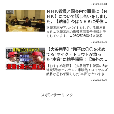
は、03-3696-0750ＮＨＫ受信料を支払わ
2021.03.13
ない方法を教える党のコールセンターに
電話するか、ＮＨＫフリダイヤル0120-
ＮＨＫ役員と国会内で面目に【Ｎ
news
1515...
ＨＫ】について話し合いをしまし
た。【結論】今はＮＨＫに受信料
を支払うのを止めるしかない。訪
立花孝志がアルバイトをしている銀座Ｂ
問営業は再開しない。２－２
ＡＲ→立花孝志の携帯電話番号情報お待
ちしています。→08025089347立花孝志
が作った政党を乗っ取り、立花孝志をイ
2024.03.06
ジメている大津綾香の実態について書か
れているブログはこちらから→ＮＨＫと
【大谷翔平】“翔平は〇〇を求め
動画
契約しなくてよ...
てる”マイク・トラウトが放っ
た“本音”に拍手喝采！【海外の反
応】
【おすすめ動画】【大谷翔平】驚異の3者
連続5号ホームランに米騒然！ロイヤルズ
敵将が思わず漏らした“本音”がヤバすぎ
る…【海外の反応】【大谷翔平】新記録
2023.04.26
樹立＆神業プレー…そして今季3勝目！敵
将が思わず漏らした“本音”がヤバすぎる…
【海外の反応...
スポンサーリンク