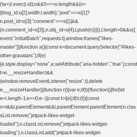
(\w+)/.exec(i.id);o&&5===o.length&&(n=
{blog_id:o[2],width:i.width},"post"===o[1]?
n.post_id=o[3]:"comment"===o[1]&&
(n.comment_id=o[3]),n.obj_id=o[4],t.push(n))}}),t.length>0&&o({
event:"initialBatch",requests:t},window.frames["likes-
master"])}function a(){const e=document.querySelector("#likes-
other-gravatars");if(e)
{e.style.display="none",e.setAttribute("aria-hidden","true");const
t=e.__resizeHandler;t&&
(window.removeEventListener("resize",t),delete
e.__resizeHandler)}}function r(){var e;if(t){!function(){for(let
e=i.length-1;e>=0;e--){const t=i[e];if(!c(t)){const
n=t&&t.parentElement&&t.parentElement.parentElement;n.clas
sList.remove("jetpack-likes-widget-
loaded"),n.classList.remove("jetpack-likes-widget-
loading"),n.classList.add("jetpack-likes-widget-