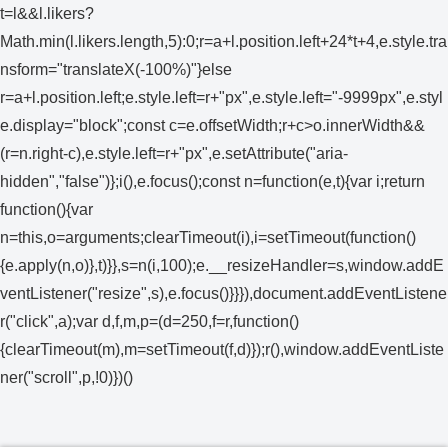
t=l&&l.likers?
Math.min(l.likers.length,5):0;r=a+l.position.left+24*t+4,e.style.tra
nsform="translateX(-100%)"}else
r=a+l.position.left;e.style.left=r+"px",e.style.left="-9999px",e.styl
e.display="block";const c=e.offsetWidth;r+c>o.innerWidth&&
(r=n.right-c),e.style.left=r+"px",e.setAttribute("aria-
hidden","false")};i(),e.focus();const n=function(e,t){var i;return
function(){var
n=this,o=arguments;clearTimeout(i),i=setTimeout(function()
{e.apply(n,o)},t)}},s=n(i,100);e.__resizeHandler=s,window.addE
ventListener("resize",s),e.focus()}}}),document.addEventListene
r("click",a);var d,f,m,p=(d=250,f=r,function()
{clearTimeout(m),m=setTimeout(f,d)});r(),window.addEventListe
ner("scroll",p,!0)})()