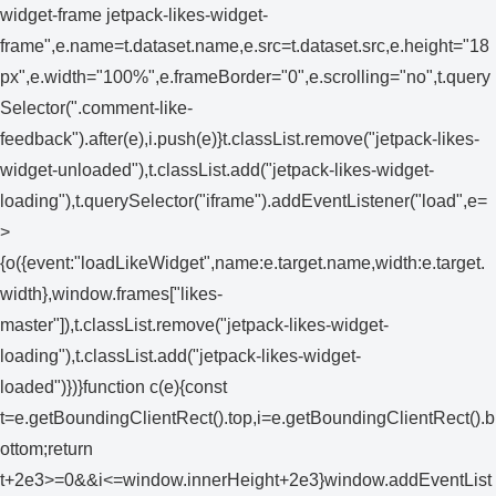
widget-frame jetpack-likes-widget-
frame",e.name=t.dataset.name,e.src=t.dataset.src,e.height="18
px",e.width="100%",e.frameBorder="0",e.scrolling="no",t.query
Selector(".comment-like-
feedback").after(e),i.push(e)}t.classList.remove("jetpack-likes-
widget-unloaded"),t.classList.add("jetpack-likes-widget-
loading"),t.querySelector("iframe").addEventListener("load",e=
>
{o({event:"loadLikeWidget",name:e.target.name,width:e.target.
width},window.frames["likes-
master"]),t.classList.remove("jetpack-likes-widget-
loading"),t.classList.add("jetpack-likes-widget-
loaded")})}function c(e){const
t=e.getBoundingClientRect().top,i=e.getBoundingClientRect().b
ottom;return
t+2e3>=0&&i<=window.innerHeight+2e3}window.addEventList