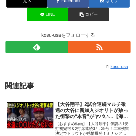
X
Facebook
はてブ
LINE
コピー
kosu-usaをフォローする
kosu-usa
関連記事
【大谷翔平】2試合連続マルチ敬
動画
遠の大谷に新加入ジオリトが放っ
た衝撃の“本音”がヤバい…【海外
の反応】
【おすすめ動画】【大谷翔平】伝説の1安
打初完封＆2打席連続37，38号！エ軍残留
決定でトラウトが感情爆発！ミナシアン