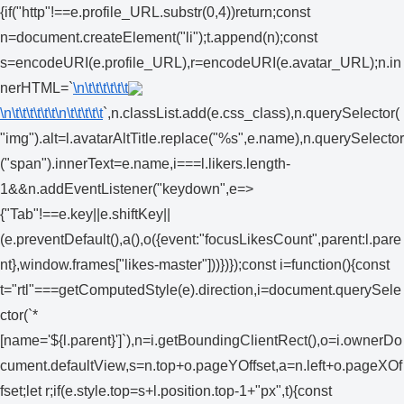
{if("http"!==e.profile_URL.substr(0,4))return;const
n=document.createElement("li");t.append(n);const
s=encodeURI(e.profile_URL),r=encodeURI(e.avatar_URL);n.in
nerHTML=`
\n\t\t\t\t\t\t
\n\t\t\t\t\t\t
\n\t\t\t\t\t
`,n.classList.add(e.css_class),n.querySelector(
"img").alt=l.avatarAltTitle.replace("%s",e.name),n.querySelector
("span").innerText=e.name,i===l.likers.length-
1&&n.addEventListener("keydown",e=>
{"Tab"!==e.key||e.shiftKey||
(e.preventDefault(),a(),o({event:"focusLikesCount",parent:l.pare
nt},window.frames["likes-master"]))})});const i=function(){const
t="rtl"===getComputedStyle(e).direction,i=document.querySele
ctor(`*
[name='${l.parent}']`),n=i.getBoundingClientRect(),o=i.ownerDo
cument.defaultView,s=n.top+o.pageYOffset,a=n.left+o.pageXOf
fset;let r;if(e.style.top=s+l.position.top-1+"px",t){const