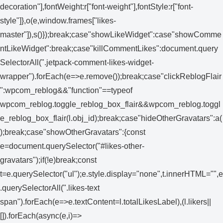
decoration"],fontWeight:r["font-weight"],fontStyle:r["font-
style"]},o(e,window.frames["likes-
master"]),s()});break;case"showLikeWidget":case"showComme
ntLikeWidget":break;case"killCommentLikes":document.query
SelectorAll(".jetpack-comment-likes-widget-
wrapper").forEach(e=>e.remove());break;case"clickReblogFlair
":wpcom_reblog&&"function"==typeof
wpcom_reblog.toggle_reblog_box_flair&&wpcom_reblog.toggl
e_reblog_box_flair(l.obj_id);break;case"hideOtherGravatars":a(
);break;case"showOtherGravatars":{const
e=document.querySelector("#likes-other-
gravatars");if(!e)break;const
t=e.querySelector("ul");e.style.display="none",t.innerHTML="",e
.querySelectorAll(".likes-text
span").forEach(e=>e.textContent=l.totalLikesLabel),(l.likers||
[]).forEach(async(e,i)=>