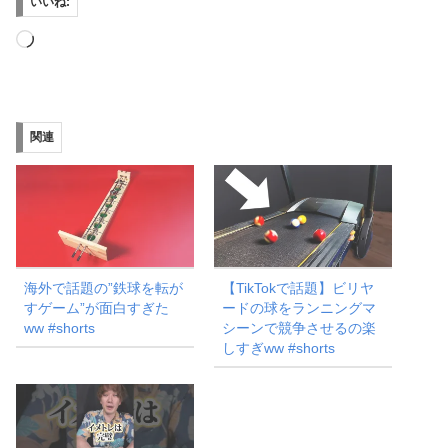
いいね:
読
み
込
み
関連
中…
海外で話題の”鉄球を転が
【TikTokで話題】ビリヤ
すゲーム”が面白すぎた
ードの球をランニングマ
ww #shorts
シーンで競争させるの楽
しすぎww #shorts