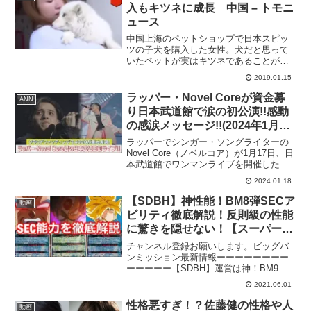
入もキツネに成長 中国 – トモニ
ュース
中国上海のペットショップで日本スピッ
ツの子犬を購入した女性。犬だと思って
いたペットが実はキツネであることが明
らかとなり、現地でも話題となってい
2019.01.15
る。TomoNewsチャンネル登録 ►►チャ
ンネル登録「TomoNews（トモニュー
ラッパー・Novel Coreが資金募
ANN
ス）」は国内外...
り日本武道館で涙の初公演!!感動
の感涙メッセージ!!(2024年1月18
日)
ラッパーでシンガー・ソングライターの
Novel Core（ノベルコア）が1月17日、日
本武道館でワンマンライブを開催した。
Novel Coreは、念願の日本武道館での初
2024.01.18
ライブを納得いく演出にするため行った
クラウドファンディングで総額4000...
【SDBH】神性能！BM8弾SECア
動画
ビリティ徹底解説！反則級の性能
に驚きを隠せない！【スーパード
ラゴンボールヒーローズ ビッグ
チャンネル登録お願いします。ビッグバ
バンミッション8弾SEC】
ンミッション最新情報ーーーーーーーー
ーーーーー【SDBH】運営は神！BM9弾
で原作再現SECが復刻されるぞ！久しぶ
2021.06.01
りの当たるとすっげぇぞ！【スーパード
ラゴンボールヒーローズ ビッグバンミ
性格悪すぎ！？佐藤健の性格や人
動画