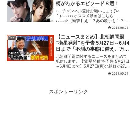
ッション9弾】【S...
柄がわかるエピソード８選！
↓↓↓チャンネル登録お願いします(´ω
｀)↓↓↓↓↓↓オススメ動画はこちら
♪↓↓↓☆【衝撃】え！？あの歌手も！？A●
女優に転身した芸能人まとめ！☆ヤバイ
2018.06.28
事をして干された芸能人まとめ！☆【衝
撃】ベッド写真が流出した芸能人まと
【ニュースまとめ】北朝鮮問題
ANN
め！☆【衝撃】元芸...
“衛星発射”を予告 5月27日～6月4
日まで「不測の事態に備え、万全
の態勢を」岸田総理、関係省庁に
北朝鮮問題に関するニュースをまとめて
指示 ANN/テレ朝
配信します。【“衛星発射”を予告 5月27日
～6月4日まで】5月27日(月)北朝鮮が27日
から来月4日までに衛星を打ち上げると日
2024.05.27
本側に通報しました。岸田総理は今月27
日未明に「不測の事態に備え、万全の態
勢...
スポンサーリンク