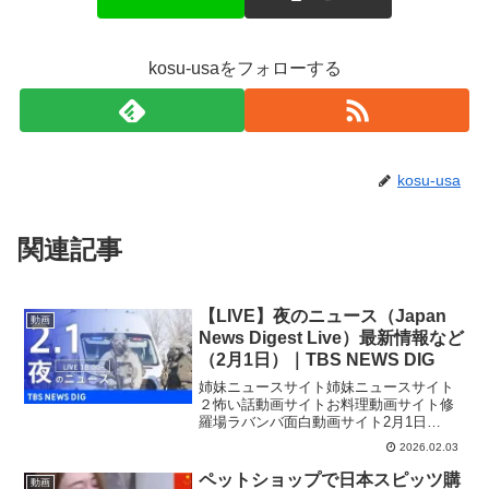
kosu-usaをフォローする
kosu-usa
関連記事
【LIVE】夜のニュース（Japan
動画
News Digest Live）最新情報など
（2月1日）｜TBS NEWS DIG
姉妹ニュースサイト姉妹ニュースサイト
２怖い話動画サイトお料理動画サイト修
羅場ラバンバ面白動画サイト2月1日
（日）の夕方から放送された最新のニュ
2026.02.03
ースをダイジェストでお届けします。#ニ
ュース #news #live #tbs #japan #n...
ペットショップで日本スピッツ購
動画