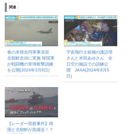
み
関連
中…
春の米韓合同軍事演習
宇宙飛行士候補の諏訪理
北朝鮮念頭に実施 韓国軍
さんと米田あゆさん 全
が戦闘機の実弾射撃訓練
日空の施設での訓練公
を公開(2024年3月8日)
開 JAXA(2024年8月5
日)
【レーダー照射事件】韓
国と北朝鮮が急接近！？