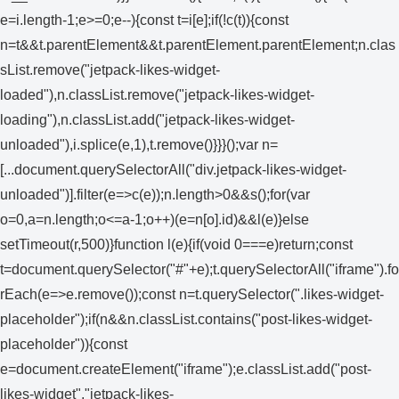
e=i.length-1;e>=0;e--){const t=i[e];if(!c(t)){const
n=t&&t.parentElement&&t.parentElement.parentElement;n.clas
sList.remove("jetpack-likes-widget-
loaded"),n.classList.remove("jetpack-likes-widget-
loading"),n.classList.add("jetpack-likes-widget-
unloaded"),i.splice(e,1),t.remove()}}}();var n=
[...document.querySelectorAll("div.jetpack-likes-widget-
unloaded")].filter(e=>c(e));n.length>0&&s();for(var
o=0,a=n.length;o<=a-1;o++)(e=n[o].id)&&l(e)}else
setTimeout(r,500)}function l(e){if(void 0===e)return;const
t=document.querySelector("#"+e);t.querySelectorAll("iframe").fo
rEach(e=>e.remove());const n=t.querySelector(".likes-widget-
placeholder");if(n&&n.classList.contains("post-likes-widget-
placeholder")){const
e=document.createElement("iframe");e.classList.add("post-
likes-widget","jetpack-likes-