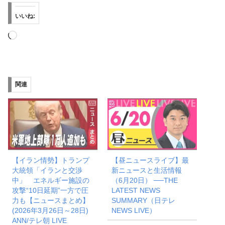
いいね:
読
み
込
み
関連
中…
【イラン情勢】トランプ
【昼ニュースライブ】最
大統領「イランと交渉
新ニュースと生活情報
中」 エネルギー施設の
（6月20日） ──THE
攻撃“10日延期”一方で圧
LATEST NEWS
力も【ニュースまとめ】
SUMMARY（日テレ
(2026年3月26日～28日)
NEWS LIVE）
ANN/テレ朝 LIVE