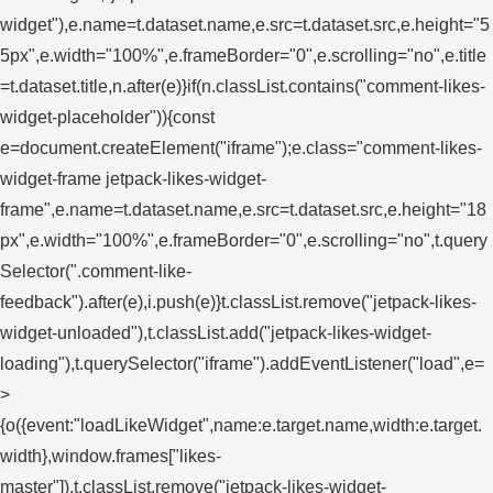
widget"),e.name=t.dataset.name,e.src=t.dataset.src,e.height="5
5px",e.width="100%",e.frameBorder="0",e.scrolling="no",e.title
=t.dataset.title,n.after(e)}if(n.classList.contains("comment-likes-
widget-placeholder")){const
e=document.createElement("iframe");e.class="comment-likes-
widget-frame jetpack-likes-widget-
frame",e.name=t.dataset.name,e.src=t.dataset.src,e.height="18
px",e.width="100%",e.frameBorder="0",e.scrolling="no",t.query
Selector(".comment-like-
feedback").after(e),i.push(e)}t.classList.remove("jetpack-likes-
widget-unloaded"),t.classList.add("jetpack-likes-widget-
loading"),t.querySelector("iframe").addEventListener("load",e=
>
{o({event:"loadLikeWidget",name:e.target.name,width:e.target.
width},window.frames["likes-
master"]),t.classList.remove("jetpack-likes-widget-