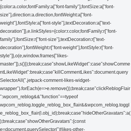
{color:a.color,fontFamily:a["font-family"],fontSize:a["font-
size"],direction:a.direction,fontWeight:a["font-
weight"],fontStyle:a["font-style"],textDecoration:a["text-
decoration"]},e.linkStyles={color:r.color,fontFamily:r["font-
family"],fontSize:r["font-size"],textDecoration:r["text-
decoration"],fontWeight:r["font-weight"],fontStyle:r["font-
style"]},o(e,window.frames["likes-
master"]),s()});break;case"showLikeWidget":case"showComme
ntLikeWidget":break;case"killCommentLikes":document.query
SelectorAll(".jetpack-comment-likes-widget-
wrapper").forEach(e=>e.remove());break;case"clickReblogFlair
":wpcom_reblog&&"function"==typeof
wpcom_reblog.toggle_reblog_box_flair&&wpcom_reblog.toggl
e_reblog_box_flair(l.obj_id);break;case"hideOtherGravatars":a(
);break;case"showOtherGravatars":{const
e=document.querySelector("#likes-other-