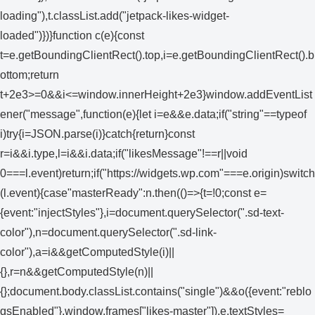
loading"),t.classList.add("jetpack-likes-widget-
loaded")})}function c(e){const
t=e.getBoundingClientRect().top,i=e.getBoundingClientRect().b
ottom;return
t+2e3>=0&&i<=window.innerHeight+2e3}window.addEventList
ener("message",function(e){let i=e&&e.data;if("string"==typeof
i)try{i=JSON.parse(i)}catch{return}const
r=i&&i.type,l=i&&i.data;if("likesMessage"!==r||void
0===l.event)return;if("https://widgets.wp.com"===e.origin)switch
(l.event){case"masterReady":n.then(()=>{t=!0;const e=
{event:"injectStyles"},i=document.querySelector(".sd-text-
color"),n=document.querySelector(".sd-link-
color"),a=i&&getComputedStyle(i)||
{},r=n&&getComputedStyle(n)||
{};document.body.classList.contains("single")&&o({event:"reblo
gsEnabled"},window.frames["likes-master"]),e.textStyles=