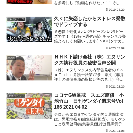
を参考にして動画を作りたい！！そして
少しでも面白いなと思っていただけたら
2019.04.20
ぜひ【チャンネル登録】お願いします！
４年間１度も休まず毎日投稿しておりま
久々に失恋したからストレス発散
パパラピーズ
す！少しでもみなさんが楽...
でドライブする
＃恋愛＃蛙化＃パパラピーズパパラピー
ズです！《19時〜週4投稿》チャンネル登
録よろしくお願いします( ＾∀＾)タナカガ
ブランドGAB GAB じんじんブランド
2023.07.09
JINCL 文化放送「CultureZ」 毎週木曜
メインパーソナリティー25:0...
ＮＨＫ下請け会社（株）エヌリン
news
クス執行役員の秘密音声公開
（株）エヌリンクスの内部告発者のＹｏ
ｕＴｕｂｅ弁護士法第72条 条文（非弁
護士の法律事務の取扱い等の禁止）弁護
士又は弁護士法人でない者は、報酬を得
2021.02.20
る目的で訴訟事件、非訟事件及び審査請
求、異議申立て、再審査請求等行政庁に
コロナGW厳戒 スエズ賠償 小
デモクラシー
対する不服申立事件その...
池竹山 日刊ゲンダイ週末号Vol
166 2021 04 02
テロからエロまでゲンダイ的１週間出演
は、黒肥地裕介(編集統括担当)、モリケン
こと森田健司(編集委員)進行は目黒貴子お
題は①変異株GW厳戒②スエズ座礁損害賠
2021.04.08