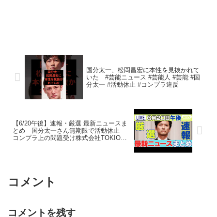
国分太一、松岡昌宏に本性を見抜かれて
いた #芸能ニュース #芸能人 #芸能 #国
分太一 #活動休止 #コンプラ違反
【6/20午後】速報・厳選 最新ニュースま
とめ 国分太一さん無期限で活動休止
コンプラ上の問題受け株式会社TOKIO発
表/「大川原化工機」冤罪 警視庁公安部と
東京地検が社長らに直接謝罪 ANN/テレ
朝
コメント
コメントを残す