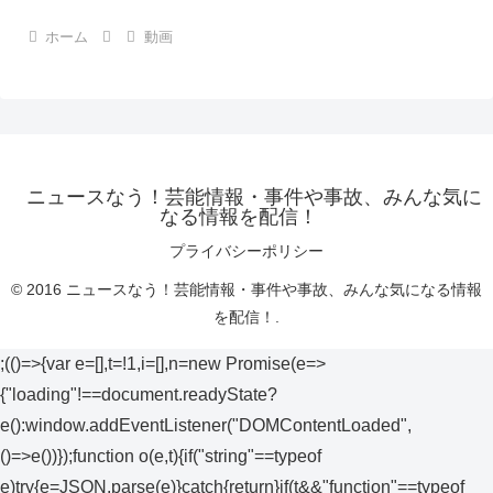
ホーム
動画
ニュースなう！芸能情報・事件や事故、みんな気に
なる情報を配信！
プライバシーポリシー
© 2016 ニュースなう！芸能情報・事件や事故、みんな気になる情報
を配信！.
;(()=>{var e=[],t=!1,i=[],n=new Promise(e=>
{"loading"!==document.readyState?
e():window.addEventListener("DOMContentLoaded",
()=>e())});function o(e,t){if("string"==typeof
e)try{e=JSON.parse(e)}catch{return}if(t&&"function"==typeof