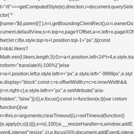
t="rtl"===getComputedStyle(e).direction,i=document.querySele
ctor(`*
[name='${l.parent}']`),n=i.getBoundingClientRect(),o=i.ownerDo
cument.defaultView,s=n.top+o.pageYOffset,a=n.left+o.pageXOf
fset;let r;if(e.style.top=s+l.position.top-1+"px",t){const
t=l&&l.likers?
Math.min(l.likers.length,5):0;r=a+l.position.left+24*t+4,e.style.tra
nsform="translateX(-100%)"}else
r=a+l.position.left;e.style.left=r+"px",e.style.left="-9999px",e.styl
e.display="block";const c=e.offsetWidth;r+c>o.innerWidth&&
(r=n.right-c),e.style.left=r+"px",e.setAttribute("aria-
hidden","false")};i(),e.focus();const n=function(e,t){var i;return
function(){var
n=this,o=arguments;clearTimeout(i),i=setTimeout(function()
{e.apply(n,o)},t)}},s=n(i,100);e.__resizeHandler=s,window.addE
ventListener("resize",s),e.focus()}}}),document.addEventListene