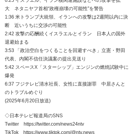
0:25 イスラエル、イラン核関連施設などへの攻撃を拡
大 ネタニヤフ首相“政権崩壊の可能性”を警告
1:36 米トランプ大統領、イランへの攻撃は2週間以内に決
断 近いうちに交渉の可能性
2:42 攻撃の応酬続くイスラエルとイラン 日本人の国外
退避始まる
3:53 「政治空白をつくることを回避すべき」立憲・野田
代表、内閣不信任決議案の提出見送り
5:42 スペースX「スターシップ」エンジンの燃焼試験中に
爆発
6:37 フジテレビ清水社長、女性に直接謝罪 中居さんと
のトラブルめぐり
(2025年6月20日放送)
◇日本テレビ報道局のSNS
Twitter https://twitter.com/news24ntv
TikTok https://www.tiktok.com/@ntv.news