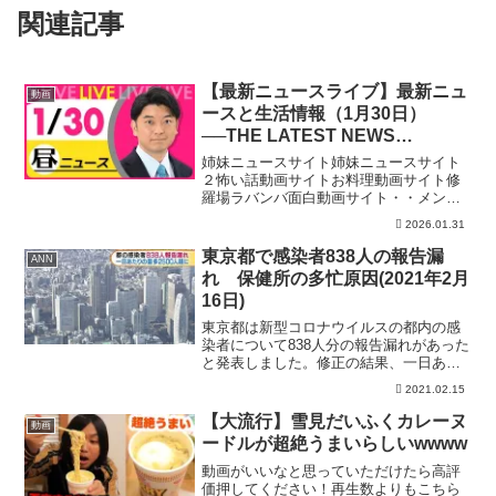
関連記事
【最新ニュースライブ】最新ニュ
動画
ースと生活情報（1月30日）
──THE LATEST NEWS
SUMMARY（日テレNEWS
姉妹ニュースサイト姉妹ニュースサイト
LIVE）
２怖い話動画サイトお料理動画サイト修
羅場ラバンバ面白動画サイト・・メンバ
ーシップ「日テレNEWSクラブ」始まり
2026.01.31
ました月額290円で所属歴に応じ色が変化
しステータスアップしていくバッジ特典
東京都で感染者838人の報告漏
ANN
や、ライブ配信のチ...
れ 保健所の多忙原因(2021年2月
16日)
東京都は新型コロナウイルスの都内の感
染者について838人分の報告漏れがあった
と発表しました。修正の結果、一日あた
りの感染者数の過去最多は2500人を超え
2021.02.15
ていたことになります。 東京都により
ますと、去年11月18日から先月31日まで
【大流行】雪見だいふくカレーヌ
動画
の間に18...
ードルが超絶うまいらしいwwww
動画がいいなと思っていただけたら高評
価押してください！再生数よりもこちら