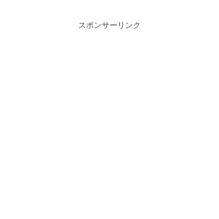
償は③小池、カンニング竹山に猛抗議④
妄想を暴走させる独身オヤジ急増中収録
は2021年4...
スポンサーリンク