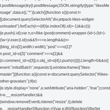
t.postMessage)try{t.postMessage(JSON.stringify({type:"likesMe
ssage",data:e}),"*")}catch{}}function s(){const t=
[];document.querySelectorAll("div.jetpack-likes-widget-
unloaded").forEach(i=>{if(!(e.indexOf(i.id)>-1)&&c(i))
{e.push(i.id);var n,o=/like-(post|comment)-wrapper-(\d+)-(\d+)-
(\w+)/.exec(i.id);o&&5===o.length&&(n=
{blog_id:o[2],width:i.width},"post"===o[1]?
n.post_id=o[3]:"comment"===o[1]&&
(n.comment_id=o[3]),n.obj_id=o[4],t.push(n))}}),t.length>0&&o({
event:"initialBatch",requests:t},window.frames["likes-
master"])}function a(){const e=document.querySelector("#likes-
other-gravatars");if(e)
{e.style.display="none",e.setAttribute("aria-hidden","true");const
t=e.__resizeHandler;t&&
(window.removeEventListener("resize",t),delete
e.__resizeHandler)}}function r(){var e;if(t){!function(){for(let