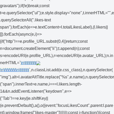
gravatars");if(!e)break;const
t=e.querySelector("ul");e.style.display="none",t.innerHTML="",e
.querySelectorAll(".likes-text
span").forEach(e=>e.textContent=l.totalLikesLabel),(l.likers||
[]).forEach(async(e,i)=>
{if("http"!==e.profile_URL.substr(0,4))return;const
n=document.createElement("li");t.append(n);const
s=encodeURI(e.profile_URL),r=encodeURI(e.avatar_URL);n.in
nerHTML=`
\n\t\t\t\t\t\t
\n\t\t\t\t\t\t
\n\t\t\t\t\t
`,n.classList.add(e.css_class),n.querySelector(
"img").alt=l.avatarAltTitle.replace("%s",e.name),n.querySelector
("span").innerText=e.name,i===l.likers.length-
1&&n.addEventListener("keydown",e=>
{"Tab"!==e.key||e.shiftKey||
(e.preventDefault(),a(),o({event:"focusLikesCount",parent:l.pare
nt},window.frames["likes-master"]))})});const i=function(){const