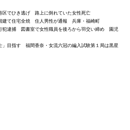
港区でひき逃げ 路上に倒れていた女性死亡
階建て住宅全焼 住人男性が通報 兵庫・福崎町
行犯逮捕 図書室で女性職員を後ろから羽交い締め 園児
士」目指す 福間香奈・女流六冠の編入試験第１局は黒星