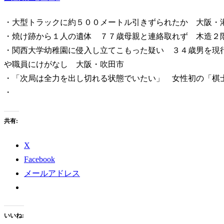
・大型トラックに約５００メートル引きずられたか 大阪・
・焼け跡から１人の遺体 ７７歳母親と連絡取れず 木造２
・関西大学幼稚園に侵入し立てこもった疑い ３４歳男を現
や職員にけがなし 大阪・吹田市
・「次局は全力を出し切れる状態でいたい」 女性初の「棋
・
共有:
X
Facebook
メールアドレス
いいね: