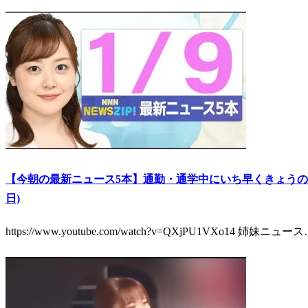
【今朝の最新ニュース5本】通勤・通学中にいち早くきょうの最新ニュ
日)
https://www.youtube.com/watch?v=QXjPU1VXo14 姉妹ニュー