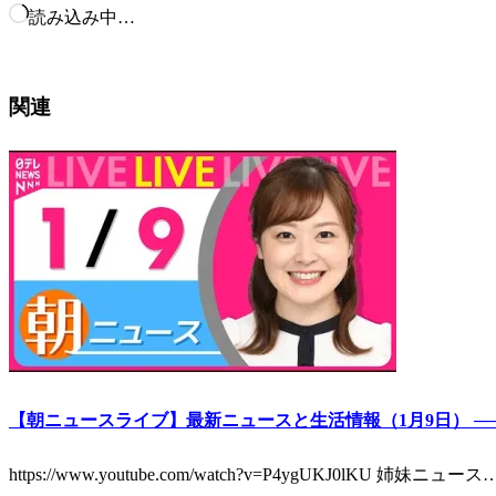
読み込み中…
関連
【朝ニュースライブ】最新ニュースと生活情報（1月9日） ──THE 
https://www.youtube.com/watch?v=P4ygUKJ0lKU 姉妹ニュース