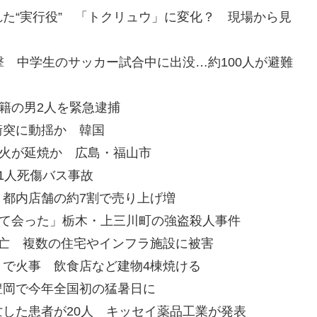
た“実行役” 「トクリュウ」に変化？ 現場から見
撃 中学生のサッカー試合中に出没…約100人が避難
籍の男2人を緊急逮捕
衝突に動揺か 韓国
た火が延焼か 広島・福山市
1人死傷バス事故
都内店舗の約7割で売り上げ増
めて会った」栃木・上三川町の強盗殺人事件
亡 複数の住宅やインフラ施設に被害
で火事 飲食店など建物4棟焼ける
豊岡で今年全国初の猛暑日に
した患者が20人 キッセイ薬品工業が発表