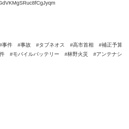
qPKGdVKMgSRuc8fCgJyqm
ntv #事件 #事故 #タブネオス #高市首相 #補正予算
件 #モバイルバッテリー #林野火災 #アンテナシ