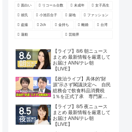
面白い
リコール台数
未成年
女子高生
彼氏
小池百合子
築地
ファッション
盗撮
2ch
金持ち
離婚
台湾
蓮舫
芸能界
【ライブ】8/6 朝ニュース
まとめ 最新情報を厳選して
お届け ANN/テレ朝
【LIVE】
【政治ライブ】具体的“財
源”示さず閣議決定へ 自民
総務会で飲食料品消費税
1％を正式了承 専門家
「年間5兆円規模の財源を
【ライブ】8/5 夜ニュース
捻出するのには無理があ
まとめ 最新情報を厳選して
る」──政治ニュースまとめ
お届け ANN/テレ朝
（日テレNEWS LIVE）
【LIVE】