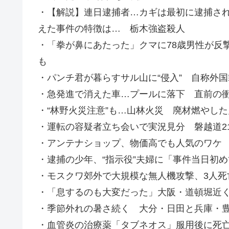
・【解説】連日逮捕者…カギは最初に逮捕され
えた事件の特徴は… 栃木強盗殺人
・「拳が鼻にあたった」クマに78歳男性が反
も
・パンチ君が暮らすサル山に“侵入” 自称外国
・急発進で消えた車…プールに落下 直前の
・“林野火災注意”も…山林火災 廃材燃やし
・運転の容疑者立ち会いで実況見分 磐越道2
・アンテナショップ、物価高でも人気のワケ 
・逮捕の少年、“指示役”夫婦に「事件当日初
・モスクワ郊外で大規模な無人機攻撃、3人死
・「息するのも大変だった」大阪・道頓堀近く
・季節外れの暑さ続く 大分・日田と兵庫・
・血管炎の治療薬「タブネオス」服用後に死亡