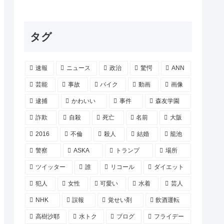
タグ
速報
ニュース
政治
驚愕
ANN
芸能
事故
バイク
動画
画像
逮捕
かわいい
事件
森友学園
詐欺
自殺
死亡
名前
大阪
2016
不倫
殺人
結婚
籠池
警察
ASKA
トランプ
場所
ツイッター
誰
リコール
ダイエット
犯人
女性
可愛い
水着
芸人
NHK
誤報
覚せい剤
飲酒運転
高樹沙耶
水トク
ブログ
フライデー