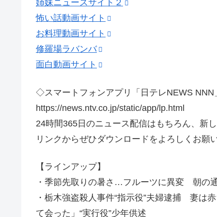
姉妹ニュースサイト２
怖い話動画サイト
お料理動画サイト
修羅場ラバンバ
面白動画サイト
◇スマートフォンアプリ「日テレNEWS NNN
https://news.ntv.co.jp/static/app/lp.html
24時間365日のニュース配信はもちろん、
リンクからぜひダウンロードをよろしくお願
【ラインアップ】
・季節先取りの暑さ…フルーツに異変 朝の
・栃木強盗殺人事件“指示役”夫婦逮捕 妻は
て会った」“実行役”少年供述