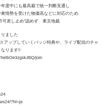
今年度中にも最高裁で統一判断見通し
中東情勢を受けた物価高などに対応のため
許可差し止め”認めず 東京地裁
まりました
タスアップしていくバッジ特典や、ライブ配信のチャ
なります!!
rhetbOe3zgskJBQ/join
s24
ws24/?hl=ja