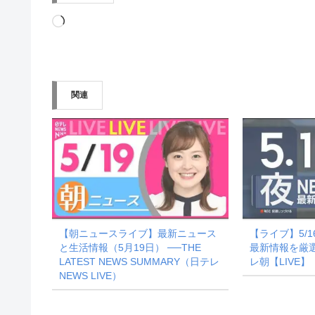
読
み
込
み
関連
中…
【朝ニュースライブ】最新ニュース
【ライブ】5/
と生活情報（5月19日） ──THE
最新情報を厳選
LATEST NEWS SUMMARY（日テレ
レ朝【LIVE】
NEWS LIVE）