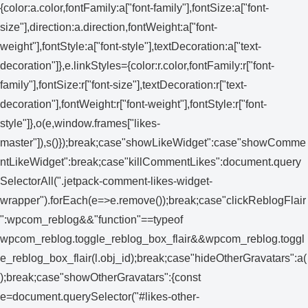
{color:a.color,fontFamily:a["font-family"],fontSize:a["font-
size"],direction:a.direction,fontWeight:a["font-
weight"],fontStyle:a["font-style"],textDecoration:a["text-
decoration"]},e.linkStyles={color:r.color,fontFamily:r["font-
family"],fontSize:r["font-size"],textDecoration:r["text-
decoration"],fontWeight:r["font-weight"],fontStyle:r["font-
style"]},o(e,window.frames["likes-
master"]),s()});break;case"showLikeWidget":case"showComme
ntLikeWidget":break;case"killCommentLikes":document.query
SelectorAll(".jetpack-comment-likes-widget-
wrapper").forEach(e=>e.remove());break;case"clickReblogFlair
":wpcom_reblog&&"function"==typeof
wpcom_reblog.toggle_reblog_box_flair&&wpcom_reblog.toggl
e_reblog_box_flair(l.obj_id);break;case"hideOtherGravatars":a(
);break;case"showOtherGravatars":{const
e=document.querySelector("#likes-other-