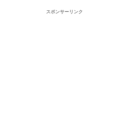
来年度予算案では、社会保障関係費が高
齢化による自...
スポンサーリンク