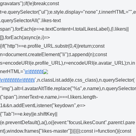
gravatars");if(!e)break;const
t=e.querySelector("ul");e.style.display="none",t.innerHTML="",e
.querySelectorAll(".likes-text
span").forEach(e=>e.textContent=l.totalLikesLabel),(l.likers||
[]).forEach(async(e,i)=>
{if("http"!==e.profile_URL.substr(0,4))return;const
n=document.createElement("li");t.append(n);const
s=encodeURI(e.profile_URL),r=encodeURI(e.avatar_URL);n.in
nerHTML=`
\n\t\t\t\t\t\t
\n\t\t\t\t\t\t
\n\t\t\t\t\t
`,n.classList.add(e.css_class),n.querySelector(
"img").alt=l.avatarAltTitle.replace("%s",e.name),n.querySelector
("span").innerText=e.name,i===l.likers.length-
1&&n.addEventListener("keydown",e=>
{"Tab"!==e.key||e.shiftKey||
(e.preventDefault(),a(),o({event:"focusLikesCount",parent:l.pare
nt},window.frames["likes-master"]))})});const i=function(){const