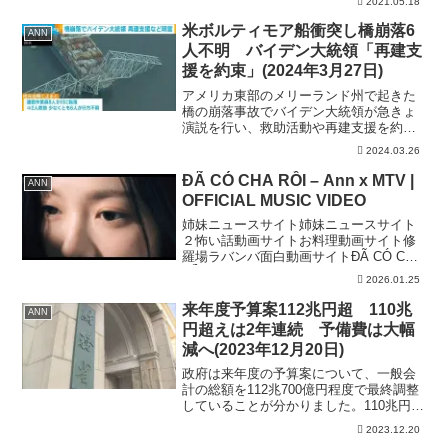
2021.05.18
ェン・シュアンさんによる巨額脱税疑
惑。彼女は今、どこで何をしているので
米ボルティモア船衝突し橋崩落6
ANN
しょうか・・・。 ジェン...
人不明 バイデン大統領「再建支
援を約束」(2024年3月27日)
アメリカ東部のメリーランド州で起きた
橋の崩落事故でバイデン大統領が急きょ
演説を行い、救助活動や再建支援を約束
すると明言しました。アメリカ バイデ
2024.03.26
ン大統領「我々は、地元当局が必要とす
るすべての連邦政府の資源を提供する。
ĐÃ CÓ CHA RỒI – Ann x MTV |
ANN
一緒に港も再建するつもり...
OFFICIAL MUSIC VIDEO
姉妹ニュースサイト姉妹ニュースサイト
２怖い話動画サイトお料理動画サイト修
羅場ラバンバ面白動画サイトĐÃ CÓ CHA
RỒI #mtvband #dacocharoi #bobostudio
2026.01.25
#ann #annxmtvArtist: Ann...
来年度予算案112兆円超 110兆
ANN
円超えは2年連続 予備費は大幅
減へ(2023年12月20日)
政府は来年度の予算案について、一般会
計の総額を112兆700億円程度で最終調整
していることが分かりました。110兆円を
超えるのは2年連続で、大規模予算が続い
2023.12.20
ています。 政府関係者によりますと、