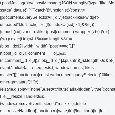
t.postMessage)try{t.postMessage(JSON.stringify({type:"likesMe
ssage",data:e}),"*")}catch{}}function s(){const t=
[];document.querySelectorAll("div.jetpack-likes-widget-
unloaded").forEach(i=>{if(!(e.indexOf(i.id)>-1)&&c(i))
{e.push(i.id);var n,o=/like-(post|comment)-wrapper-(\d+)-(\d+)-
(\w+)/.exec(i.id);o&&5===o.length&&(n=
{blog_id:o[2],width:i.width},"post"===o[1]?
n.post_id=o[3]:"comment"===o[1]&&
(n.comment_id=o[3]),n.obj_id=o[4],t.push(n))}}),t.length>0&&o({
event:"initialBatch",requests:t},window.frames["likes-
master"])}function a(){const e=document.querySelector("#likes-
other-gravatars");if(e)
{e.style.display="none",e.setAttribute("aria-hidden","true");const
t=e.__resizeHandler;t&&
(window.removeEventListener("resize",t),delete
e.__resizeHandler)}}function r(){var e;if(t){!function(){for(let