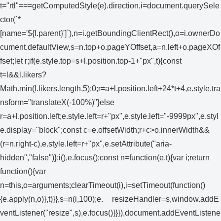
t="rtl"===getComputedStyle(e).direction,i=document.querySele
ctor(`*
[name='${l.parent}']`),n=i.getBoundingClientRect(),o=i.ownerDo
cument.defaultView,s=n.top+o.pageYOffset,a=n.left+o.pageXOf
fset;let r;if(e.style.top=s+l.position.top-1+"px",t){const
t=l&&l.likers?
Math.min(l.likers.length,5):0;r=a+l.position.left+24*t+4,e.style.tra
nsform="translateX(-100%)"}else
r=a+l.position.left;e.style.left=r+"px",e.style.left="-9999px",e.styl
e.display="block";const c=e.offsetWidth;r+c>o.innerWidth&&
(r=n.right-c),e.style.left=r+"px",e.setAttribute("aria-
hidden","false")};i(),e.focus();const n=function(e,t){var i;return
function(){var
n=this,o=arguments;clearTimeout(i),i=setTimeout(function()
{e.apply(n,o)},t)}},s=n(i,100);e.__resizeHandler=s,window.addE
ventListener("resize",s),e.focus()}}}),document.addEventListene