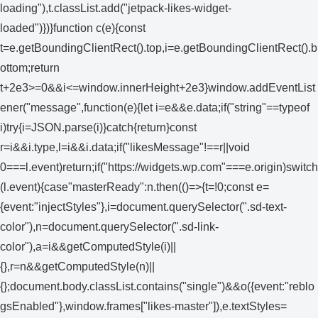
loading"),t.classList.add("jetpack-likes-widget-
loaded")})}function c(e){const
t=e.getBoundingClientRect().top,i=e.getBoundingClientRect().b
ottom;return
t+2e3>=0&&i<=window.innerHeight+2e3}window.addEventList
ener("message",function(e){let i=e&&e.data;if("string"==typeof
i)try{i=JSON.parse(i)}catch{return}const
r=i&&i.type,l=i&&i.data;if("likesMessage"!==r||void
0===l.event)return;if("https://widgets.wp.com"===e.origin)switch
(l.event){case"masterReady":n.then(()=>{t=!0;const e=
{event:"injectStyles"},i=document.querySelector(".sd-text-
color"),n=document.querySelector(".sd-link-
color"),a=i&&getComputedStyle(i)||
{},r=n&&getComputedStyle(n)||
{};document.body.classList.contains("single")&&o({event:"reblo
gsEnabled"},window.frames["likes-master"]),e.textStyles=