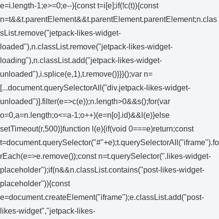
e=i.length-1;e>=0;e--){const t=i[e];if(!c(t)){const
n=t&&t.parentElement&&t.parentElement.parentElement;n.clas
sList.remove("jetpack-likes-widget-
loaded"),n.classList.remove("jetpack-likes-widget-
loading"),n.classList.add("jetpack-likes-widget-
unloaded"),i.splice(e,1),t.remove()}}}();var n=
[...document.querySelectorAll("div.jetpack-likes-widget-
unloaded")].filter(e=>c(e));n.length>0&&s();for(var
o=0,a=n.length;o<=a-1;o++)(e=n[o].id)&&l(e)}else
setTimeout(r,500)}function l(e){if(void 0===e)return;const
t=document.querySelector("#"+e);t.querySelectorAll("iframe").fo
rEach(e=>e.remove());const n=t.querySelector(".likes-widget-
placeholder");if(n&&n.classList.contains("post-likes-widget-
placeholder")){const
e=document.createElement("iframe");e.classList.add("post-
likes-widget","jetpack-likes-