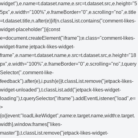
widget"),e.name=t.dataset.name,e.src=t.dataset.src,e.height="5
5px",e.width="100%",e.frameBorder="0",e.scrolling="no",e.title
=t.dataset.title,n.after(e)}if(n.classList.contains("comment-likes-
widget-placeholder")){const
e=document.createElement("iframe");e.class="comment-likes-
widget-frame jetpack-likes-widget-
frame",e.name=t.dataset.name,e.src=t.dataset.src,e.height="18
px",e.width="100%",e.frameBorder="0",e.scrolling="no",t.query
Selector(".comment-like-
feedback").after(e),i.push(e)}t.classList.remove("jetpack-likes-
widget-unloaded"),t.classList.add("jetpack-likes-widget-
loading"),t.querySelector("iframe").addEventListener("load",e=
>
{o({event:"loadLikeWidget",name:e.target.name,width:e.target.
width},window.frames["likes-
master"]),t.classList.remove("jetpack-likes-widget-