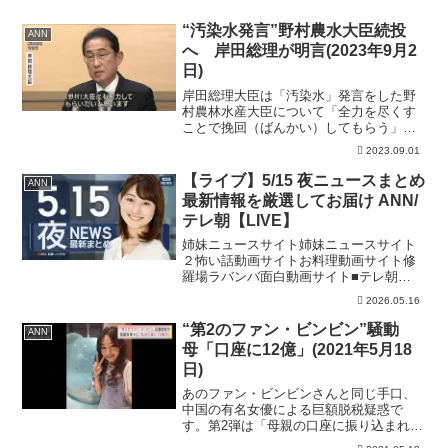
“汚染水発言”野村農水大臣続投
ANN
へ 岸田総理が明言(2023年9月2
日)
岸田総理大臣は「汚染水」発言をした野
村農林水産大臣について「全力を尽くす
ことで挽回（ばんかい）してもらう」と
述べ、続投させる考えを示しました。
2023.09.01
岸田総理大臣：「（対策に）全力を尽く
すことで信頼をしっかりと挽回してもら
【ライブ】5/15 夜ニュースまとめ
ANN
うことが重要であると思い...
最新情報を厳選してお届け ANN/
テレ朝【LIVE】
姉妹ニュースサイト姉妹ニュースサイト
２怖い話動画サイトお料理動画サイト修
羅場ラバンバ面白動画サイト■テレ朝
NEWS24 日本のニュースを24時間配信■
2026.05.16
テレ朝ニュース公式HP#ニュース #ライ
ブ #ann
“第2のファン・ビンビン”騒動
ANN
母「口座に12億」(2021年5月18
日)
あのファン・ビンビンさんと同じ手口、
中国の有名女優による巨額脱税疑惑で
す。第2弾は「母親の口座に振り込まれた
12億円」です。 中国の超有名女優、ジ