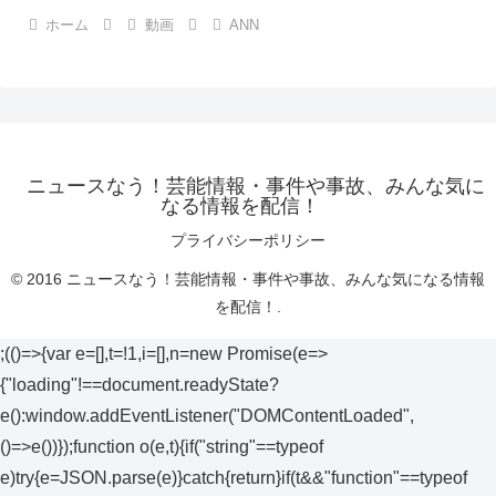
ホーム
動画
ANN
ニュースなう！芸能情報・事件や事故、みんな気に
なる情報を配信！
プライバシーポリシー
© 2016 ニュースなう！芸能情報・事件や事故、みんな気になる情報
を配信！.
;(()=>{var e=[],t=!1,i=[],n=new Promise(e=>
{"loading"!==document.readyState?
e():window.addEventListener("DOMContentLoaded",
()=>e())});function o(e,t){if("string"==typeof
e)try{e=JSON.parse(e)}catch{return}if(t&&"function"==typeof